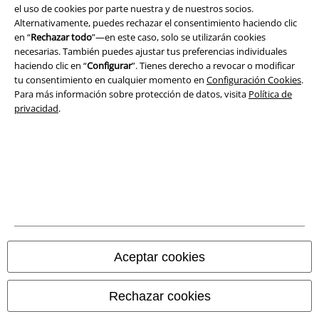
el uso de cookies por parte nuestra y de nuestros socios.
Aviso Legal
Alternativamente, puedes rechazar el consentimiento haciendo clic
en “
Rechazar todo
”—en este caso, solo se utilizarán cookies
Ley protección de datos
necesarias. También puedes ajustar tus preferencias individuales
haciendo clic en “
Configurar
”. Tienes derecho a revocar o modificar
tu consentimiento en cualquier momento en
Configuración Cookies
.
Eliminación de residuos y protección del medioambiente
Para más información sobre protección de datos, visita
Política de
privacidad
.
Declaración de Conformidad
Información sobre accesibilidad
Configuración Cookies
Cancelar pedido
Todos los precios incluyen el IVA pero no los
gastos de transporte
Aceptar cookies
© 1986-2026 E.M.P. Merchandising HGmbH
Rechazar cookies