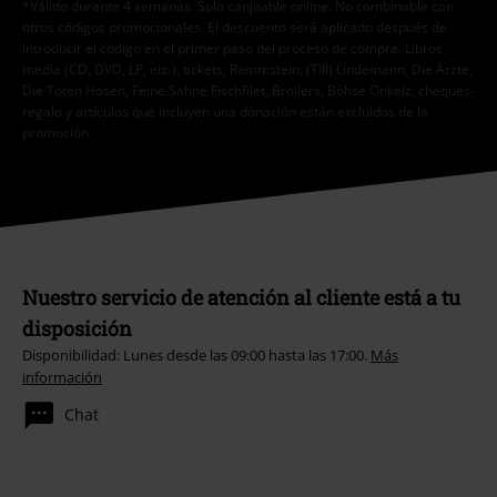
*Válido durante 4 semanas. Solo canjeable online. No combinable con
otros códigos promocionales. El descuento será aplicado después de
introducir el código en el primer paso del proceso de compra. Libros,
media (CD, DVD, LP, etc.), tickets, Rammstein, (Till) Lindemann, Die Ärzte,
Die Toten Hosen, Feine Sahne Fischfilet, Broilers, Böhse Onkelz, cheques-
regalo y artículos que incluyen una donación están excluidos de la
promoción.
Nuestro servicio de atención al cliente está a tu
disposición
Disponibilidad: Lunes desde las 09:00 hasta las 17:00.
Más
información
Chat