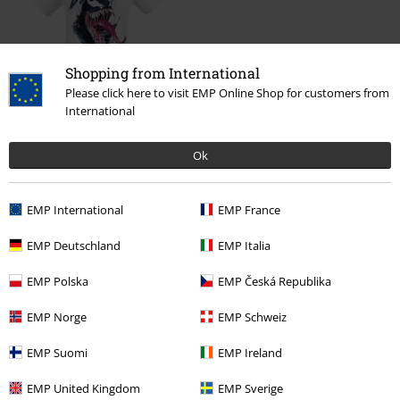
Shopping from International
Please click here to visit EMP Online Shop for customers from
36% DTO
International
PVPR
24,99 €
15,99 €
Ok
Más categorías. Más opciones
EMP International
EMP France
Nuevo
Ropa
Camisetas & Tops
Camisetas
EMP Deutschland
EMP Italia
Ofertas %
Ropa
Camisetas & Tops
Camisetas
EMP Polska
EMP Česká Republika
Ofertas %
Juegos
EMP Norge
EMP Schweiz
Ofertas %
Películas & TV
Disney
EMP Suomi
EMP Ireland
Ofertas %
Hombre
Ropa
Camisetas & Tops
EMP United Kingdom
EMP Sverige