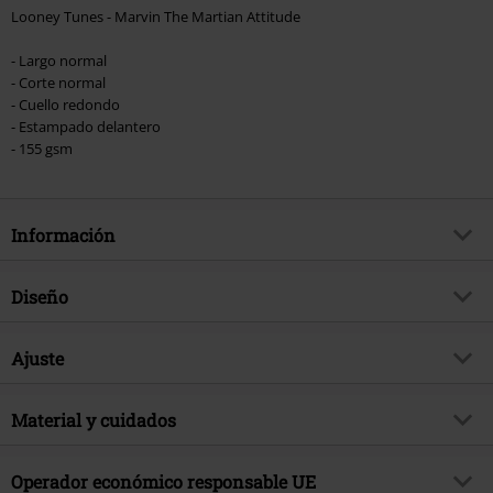
Looney Tunes - Marvin The Martian Attitude
- Largo normal
- Corte normal
- Cuello redondo
- Estampado delantero
- 155 gsm
Información
Artículo no.
575219
Diseño
Título
Marvin The Martian Attitude
Tipo de producto
Camiseta
tema producto
Ajuste
Fan merch, Series TV, Película
Patrón
Liso
Firma
no
Forma/Tops
Regular
Estampada
Material y cuidados
si
Licencia
licencia oficial del producto
Largo (de la ropa)
Normal
Estilo Estampado
Serigrafía
Licencias de entretenimiento
Looney Tunes
Material Externo
100% algodón
Operador económico responsable UE
Forma Escote
Cuello Redondo