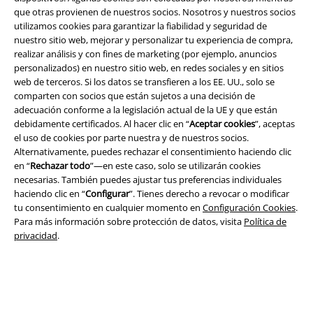
que otras provienen de nuestros socios. Nosotros y nuestros socios
utilizamos cookies para garantizar la fiabilidad y seguridad de
nuestro sitio web, mejorar y personalizar tu experiencia de compra,
realizar análisis y con fines de marketing (por ejemplo, anuncios
personalizados) en nuestro sitio web, en redes sociales y en sitios
web de terceros. Si los datos se transfieren a los EE. UU., solo se
Legal
comparten con socios que están sujetos a una decisión de
adecuación conforme a la legislación actual de la UE y que están
Términos y Condiciones
debidamente certificados. Al hacer clic en “
Aceptar cookies
”, aceptas
el uso de cookies por parte nuestra y de nuestros socios.
Aviso Legal
Alternativamente, puedes rechazar el consentimiento haciendo clic
en “
Rechazar todo
”—en este caso, solo se utilizarán cookies
necesarias. También puedes ajustar tus preferencias individuales
Ley protección de datos
haciendo clic en “
Configurar
”. Tienes derecho a revocar o modificar
tu consentimiento en cualquier momento en
Configuración Cookies
.
Eliminación de residuos y protección del medioambiente
Para más información sobre protección de datos, visita
Política de
privacidad
.
Declaración de Conformidad
Información sobre accesibilidad
Configuración Cookies