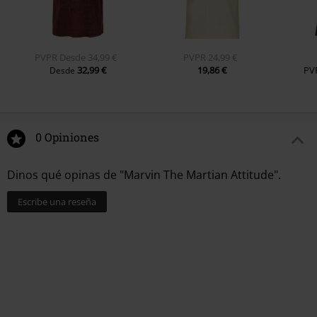
PVPR
Desde
34,99 €
PVPR
24,99 €
32,99 €
19,86 €
PV
Desde
0 Opiniones
Dinos qué opinas de "Marvin The Martian Attitude".
Escribe una reseña