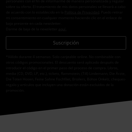
personales con el fin de informarme de manera personalizada y regular
sobre su oferta. El tratamiento de mis datos personales se llevará a cabo
de acuerdo con lo establecido en la
Política de Privacidad
. Puedo retirar
mi consentimiento en cualquier momento haciendo clic en el enlace de
baja presente en cada newsletter.
Darme de baja de la newsletter
aquí
.
Suscripción
*Válido durante 4 semanas. Solo canjeable online. No combinable con
otros códigos promocionales. El descuento será aplicado después de
introducir el código en el primer paso del proceso de compra. Libros,
media (CD, DVD, LP, etc.), tickets, Rammstein, (Till) Lindemann, Die Ärzte,
Die Toten Hosen, Feine Sahne Fischfilet, Broilers, Böhse Onkelz, cheques-
regalo y artículos que incluyen una donación están excluidos de la
promoción.