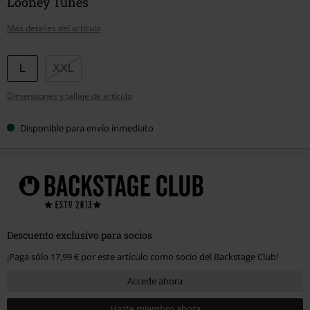
Looney Tunes
Más detalles del artículo
Elige
L
XXL
tu
Dimensiones y tallaje de artículo
talla
Disponible para envío inmediato
Descuento exclusivo para socios
¡Paga sólo 17,99 € por este artículo como socio del Backstage Club!
Accede ahora
Hazte miembro ahora