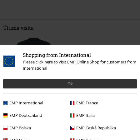
Última visita
Shopping from International
Please click here to visit EMP Online Shop for customers from
International
Ok
PVPR
22,90 €
19,99 €
EMP International
EMP France
EMP Deutschland
EMP Italia
Más categorías. Más opciones
EMP Polska
EMP Česká Republika
Ropa & accesorios
Tops
Camisetas