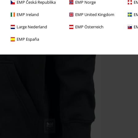
EMP Česká Republika
EMP Norge
EM
EMP Ireland
EMP United Kingdom
EM
Large Nederland
EMP Österreich
EM
EMP España