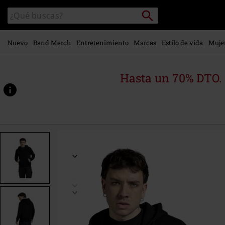
Ir al
Buscar
Buscar
contenido
en
principal
el
catálogo
Nuevo
Band Merch
Entretenimiento
Marcas
Estilo de vida
Muje
Hasta un 70% DTO.
https://www.emp-
online.es/p/mask-
of-
sanity/251900.html