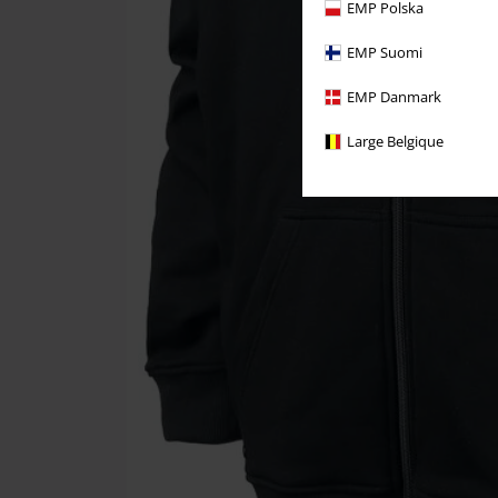
EMP Polska
EMP Suomi
EMP Danmark
Large Belgique