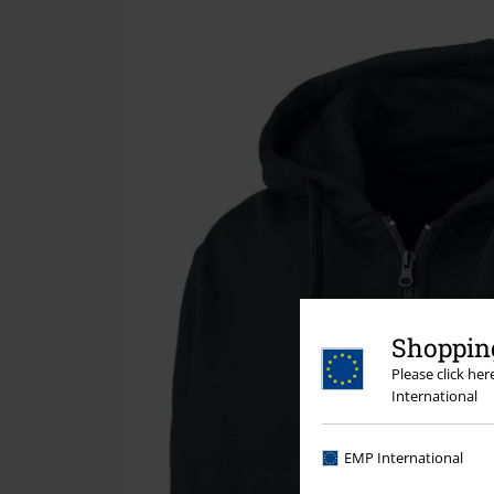
Shopping
Please click he
International
EMP International