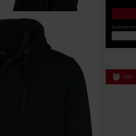
Si ya eres soc
-15% -
Código
Válido hasta 8
Solo online. P
Tras introduci
No acumulable
descuento: lib
Onkelz, Broile