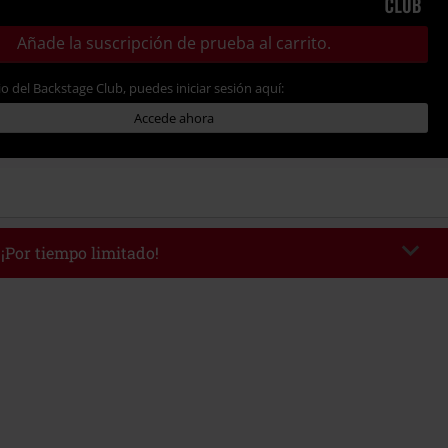
Añade la suscripción de prueba al carrito.
io del Backstage Club, puedes iniciar sesión aquí:
Accede ahora
 ¡Por tiempo limitado!
WEEKEND
Copia el código
/9/26
edido mínimo 49,99 €.
r el código, el descuento se deducirá automáticamente al final del pedido.
 con otras promociones Códigos promocionales.. Quedan excluidos de este
ros, artículos multimedia, entradas, Rammstein, (Till) Lindemann, Böhse
rs, Die Ärzte, Die Toten Hosen, Metality, Funko Pop!, vales regalo y artículos