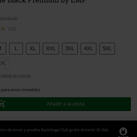
el artículo
(32)
M
L
XL
XXL
3XL
4XL
5XL
7XL
tallaje de artículo
e para envío inmediato
Añadir a la cesta
tos de envío y prueba Backstage Club gratis durante 30 días