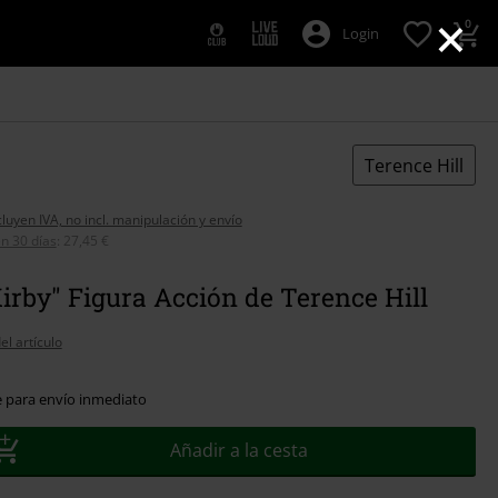
×
0
Login
Terence Hill
cluyen IVA, no incl. manipulación y envío
n 30 días
:
27,45 €
irby" Figura Acción de Terence Hill
el artículo
e para envío inmediato
Añadir a la cesta