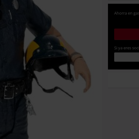
Ahorra en gas
Si ya eres soc