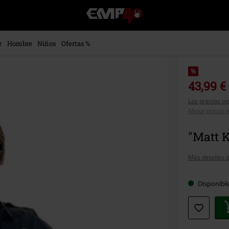
EMP
-
Música,
Películas,
r
Hombre
Niños
Ofertas %
TV
&
Gaming
%
Merch
43,99 €
-
Los precios in
Ropa
Mejor precio e
Alternativa
"Matt K
Más detalles d
Disponibl