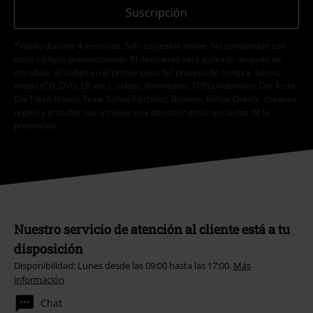
Suscripción
*Válido durante 4 semanas. Solo canjeable online. No combinable con
otros códigos promocionales. El descuento será aplicado después de
introducir el código en el primer paso del proceso de compra. Libros,
media (CD, DVD, LP, etc.), tickets, Rammstein, (Till) Lindemann, Die Ärzte,
Die Toten Hosen, Feine Sahne Fischfilet, Broilers, Böhse Onkelz, cheques-
regalo y artículos que incluyen una donación están excluidos de la
promoción.
Nuestro servicio de atención al cliente está a tu
disposición
Disponibilidad: Lunes desde las 09:00 hasta las 17:00.
Más
información
Chat