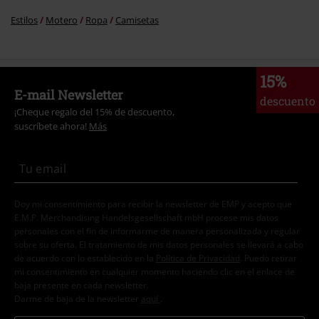
Estilos
Motero
Ropa
Camisetas
15%
E-mail Newsletter
descuento
¡Cheque regalo del 15% de descuento,
suscríbete ahora!
Más
Doy mi consentimiento para recibir la newsletter de EMP y acepto que
E.M.P. Merchandising Handelsgesellschaft mbH procese mis datos
personales con el fin de informarme de manera personalizada y regular
sobre su oferta. El tratamiento de mis datos personales se llevará a cabo
de acuerdo con lo establecido en la
Política de Privacidad
. Puedo retirar
mi consentimiento en cualquier momento haciendo clic en el enlace de
baja presente en cada newsletter.
Darme de baja de la newsletter
aquí
.