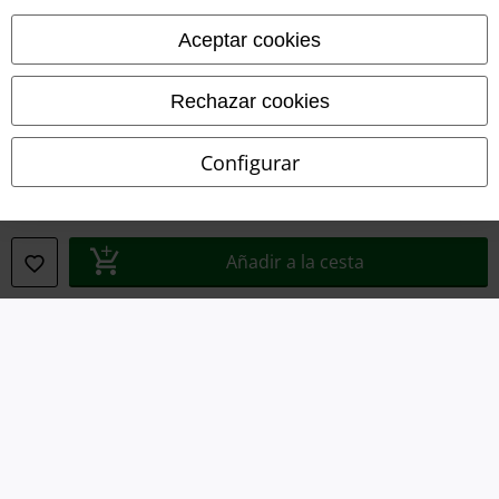
Legal
Aceptar cookies
Términos y Condiciones
Aviso Legal
Rechazar cookies
Ley protección de datos
Configurar
Eliminación de residuos y protección del medioambiente
Declaración de Conformidad
Añadir a la cesta
Información sobre accesibilidad
Configuración Cookies
Cancelar pedido
Todos los precios incluyen el IVA pero no los
gastos de transporte
© 1986-2026 E.M.P. Merchandising HGmbH