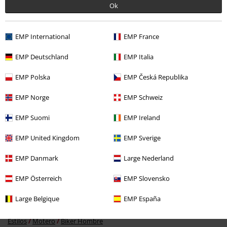
Ok
EMP International
EMP France
EMP Deutschland
EMP Italia
EMP Polska
EMP Česká Republika
%
EMP Norge
EMP Schweiz
32,29 €
EMP Suomi
EMP Ireland
EMP United Kingdom
EMP Sverige
Más categorías. Más opciones
EMP Danmark
Large Nederland
Ropa
Camisetas & Tops
Camisetas
EMP Österreich
EMP Slovensko
Tallas Grandes
Camisetas & Tops
Camisetas
Large Belgique
EMP España
Ropa & accesorios
Tops
Camisetas
Estilos
Motero
Biker Hombre