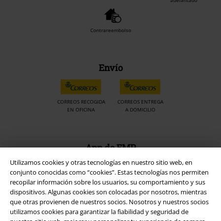
adelantado
Contrareembolso
Envío
CORREOS RECOGIDA
CORREOS ENTREGA
EN OFICINA
A DOMICILIO
App de EMP
¡Descarga la nueva App EMP totalmente GRATIS y disfruta de todas
Utilizamos cookies y otras tecnologías en nuestro sitio web, en
sus nuevas funciones y ventajas!
conjunto conocidas como “cookies”. Estas tecnologías nos permiten
recopilar información sobre los usuarios, su comportamiento y sus
dispositivos. Algunas cookies son colocadas por nosotros, mientras
que otras provienen de nuestros socios. Nosotros y nuestros socios
utilizamos cookies para garantizar la fiabilidad y seguridad de