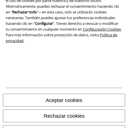
el uso de cookies por parte nuestra y de nuestros socios.
Aviso Legal
Alternativamente, puedes rechazar el consentimiento haciendo clic
en “
Rechazar todo
”—en este caso, solo se utilizarán cookies
Ley protección de datos
necesarias. También puedes ajustar tus preferencias individuales
haciendo clic en “
Configurar
”. Tienes derecho a revocar o modificar
tu consentimiento en cualquier momento en
Configuración Cookies
.
Eliminación de residuos y protección del medioambiente
Para más información sobre protección de datos, visita
Política de
privacidad
.
Declaración de Conformidad
Información sobre accesibilidad
Configuración Cookies
Cancelar pedido
Todos los precios incluyen el IVA pero no los
gastos de transporte
Aceptar cookies
© 1986-2026 E.M.P. Merchandising HGmbH
Rechazar cookies