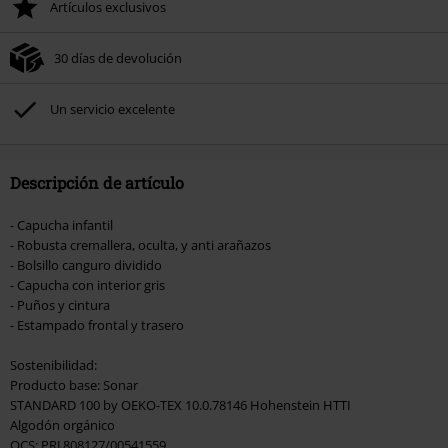
Artículos exclusivos
30 días de devolución
Un servicio excelente
Descripción de artículo
- Capucha infantil
- Robusta cremallera, oculta, y anti arañazos
- Bolsillo canguro dividido
- Capucha con interior gris
- Puños y cintura
- Estampado frontal y trasero
Sostenibilidad:
Producto base: Sonar
STANDARD 100 by OEKO-TEX 10.0.78146 Hohenstein HTTI
Algodón orgánico
OCS: PRJ 808127/00541559