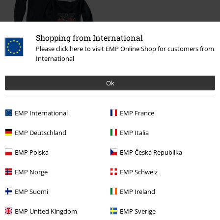
Shopping from International
Please click here to visit EMP Online Shop for customers from
International
64,99 €
Ok
Más categorías. Más opciones
EMP International
EMP France
Nuevo
Ropa
Ropa infantil y de Bebé
EMP Deutschland
EMP Italia
Ropa
EMP Polska
EMP Česká Republika
Band Merch
Top Bands
AC/DC
EMP Norge
EMP Schweiz
Band Merch
Ropa de niños
EMP Suomi
EMP Ireland
Band Merch
Ropa
EMP United Kingdom
EMP Sverige