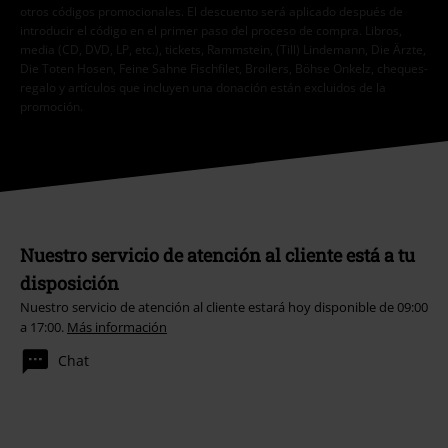
otros códigos promocionales. El descuento será aplicado después de
introducir el código en el primer paso del proceso de compra. Libros,
media (CD, DVD, LP, etc.), tickets, Rammstein, (Till) Lindemann, Die Ärzte,
Die Toten Hosen, Feine Sahne Fischfilet, Broilers, Böhse Onkelz, cheques-
regalo y artículos que incluyen una donación están excluidos de la
promoción.
Nuestro servicio de atención al cliente está a tu
disposición
Nuestro servicio de atención al cliente estará hoy disponible de 09:00
a 17:00.
Más información
Chat