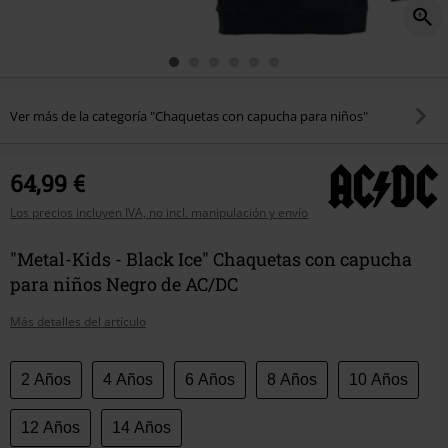
Ver más de la categoría "Chaquetas con capucha para niños"
64,99 €
Los precios incluyen IVA, no incl. manipulación y envío
"Metal-Kids - Black Ice" Chaquetas con capucha
para niños Negro de AC/DC
Más detalles del artículo
Elige
2 Años
4 Años
6 Años
8 Años
10 Años
tu
talla
12 Años
14 Años