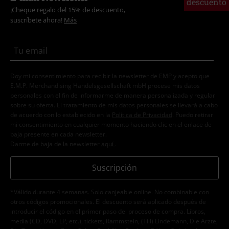
descuento
¡Cheque regalo del 15% de descuento,
suscríbete ahora!
Más
Doy mi consentimiento para recibir la newsletter de EMP y acepto que
E.M.P. Merchandising Handelsgesellschaft mbH procese mis datos
personales con el fin de informarme de manera personalizada y regular
sobre su oferta. El tratamiento de mis datos personales se llevará a cabo
de acuerdo con lo establecido en la
Política de Privacidad
. Puedo retirar
mi consentimiento en cualquier momento haciendo clic en el enlace de
baja presente en cada newsletter.
Darme de baja de la newsletter
aquí
.
Suscripción
*Válido durante 4 semanas. Solo canjeable online. No combinable con
otros códigos promocionales. El descuento será aplicado después de
introducir el código en el primer paso del proceso de compra. Libros,
media (CD, DVD, LP, etc.), tickets, Rammstein, (Till) Lindemann, Die Ärzte,