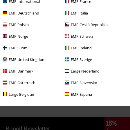
EMP International
EMP France
EMP Deutschland
EMP Italia
280,99 €
EMP Polska
EMP Česká Republika
EMP Norge
EMP Schweiz
Más categorías. Más opciones
EMP Suomi
EMP Ireland
Hombre
Zapatos
EMP United Kingdom
EMP Sverige
Estilos
Ropa negra
Zapatos Negros
EMP Danmark
Large Nederland
Ropa & accesorios
Zapatos y calcetines
EMP Österreich
EMP Slovensko
Mujer
Zapatos
Zapatos con Cordones
Large Belgique
EMP España
Nuevo
Zapatos
15%
E-mail Newsletter