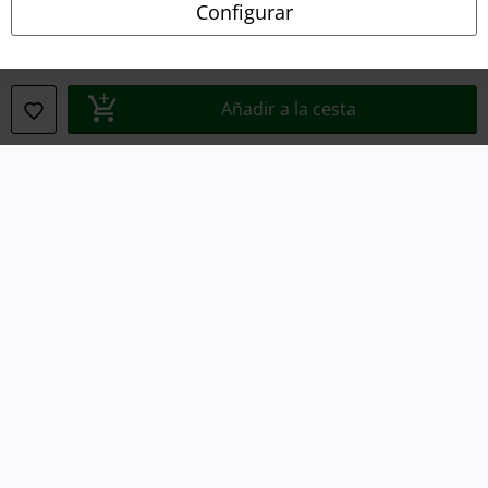
Configurar
Eliminación de residuos y protección del medioambiente
Declaración de Conformidad
Añadir a la cesta
Información sobre accesibilidad
Configuración Cookies
Cancelar pedido
Todos los precios incluyen el IVA pero no los
gastos de transporte
© 1986-2026 E.M.P. Merchandising HGmbH
Tiendas EMP online
EMP International