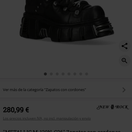
Ver más de la categoría "Zapatos con cordones"
280,99 €
Los precios incluyen IVA, no incl. manipulación y envío
"METALLIC M-120N-C26" Zapatos con cordones