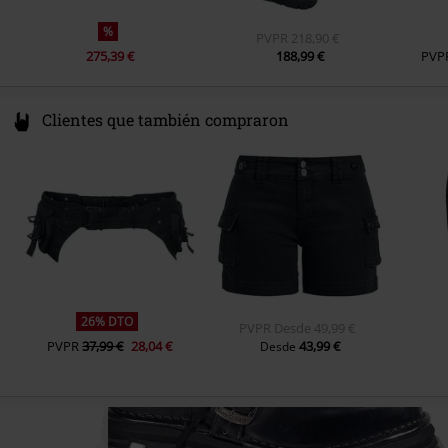
%
PVPR
218,90 €
275,39 €
188,99 €
PVP
Clientes que también compraron
26% DTO
PVPR
Desde
49,99 €
PVPR
37,99 €
28,04 €
43,99 €
Desde