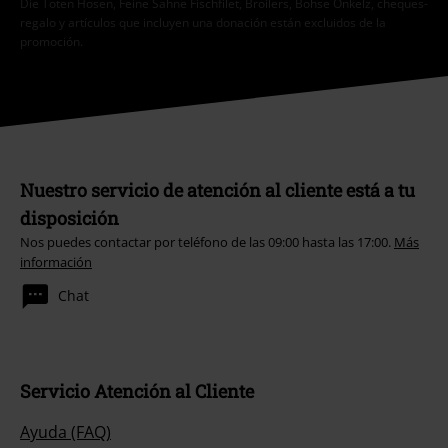
Die Toten Hosen, Feine Sahne Fischfilet, Broilers, Böhse Onkelz, cheques-
regalo y artículos que incluyen una donación están excluidos de la
promoción.
Nuestro servicio de atención al cliente está a tu
disposición
Nos puedes contactar por teléfono de las 09:00 hasta las 17:00.
Más
información
Chat
Servicio Atención al Cliente
Ayuda (FAQ)