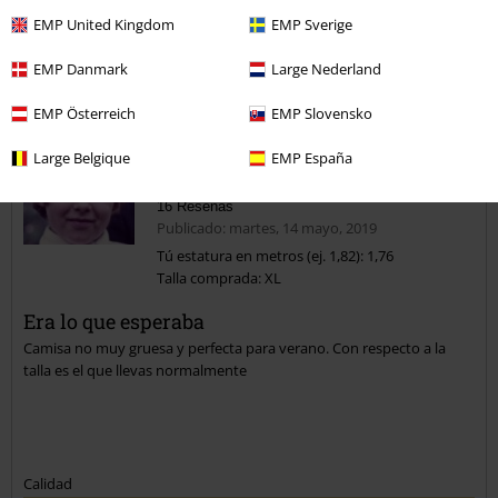
EMP United Kingdom
EMP Sverige
EMP Danmark
Large Nederland
Comentario
EMP Österreich
EMP Slovensko
Large Belgique
EMP España
Pedro Domingo P.
16 Reseñas
Publicado: martes, 14 mayo, 2019
Tú estatura en metros (ej. 1,82): 1,76
Talla comprada: XL
Enviar comentario
Era lo que esperaba
Camisa no muy gruesa y perfecta para verano. Con respecto a la
talla es el que llevas normalmente
Calidad