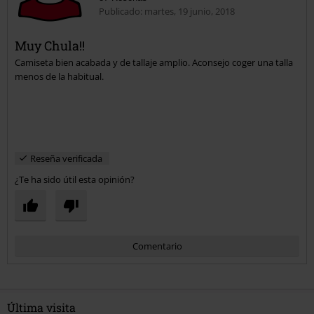
Publicado: martes, 19 junio, 2018
Muy Chula!!
Camiseta bien acabada y de tallaje amplio. Aconsejo coger una talla
Enviar comentario
menos de la habitual.
Reseña verificada
¿Te ha sido útil esta opinión?
Comentario
Última visita