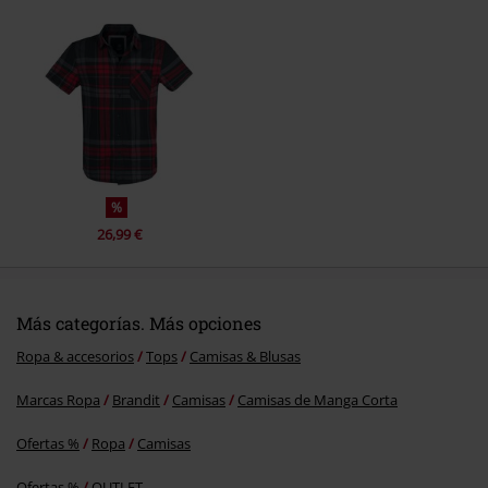
Enviar comentario
%
26,99 €
Más categorías. Más opciones
Ropa & accesorios
Tops
Camisas & Blusas
Marcas Ropa
Brandit
Camisas
Camisas de Manga Corta
Ofertas %
Ropa
Camisas
Ofertas %
OUTLET