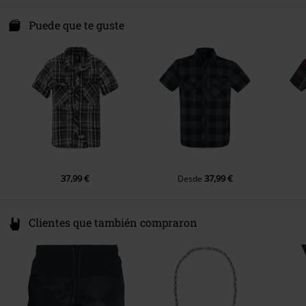
Brandit Textil GmbH
Spichernstraße 6A
Puede que te guste
50672 Köln
Germany
info@brandit-wear.com
37,99 €
37,99 €
Desde
Clientes que también compraron