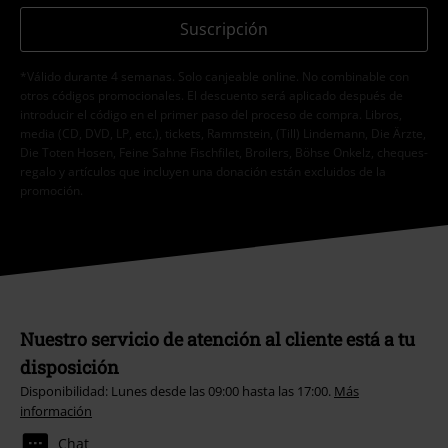
Suscripción
*Válido durante 4 semanas. Solo canjeable online. No combinable con
otros códigos promocionales. El descuento será aplicado después de
introducir el código en el primer paso del proceso de compra. Libros,
media (CD, DVD, LP, etc.), tickets, Rammstein, (Till) Lindemann, Die Ärzte,
Die Toten Hosen, Feine Sahne Fischfilet, Broilers, Böhse Onkelz, cheques-
regalo y artículos que incluyen una donación están excluidos de la
promoción.
Nuestro servicio de atención al cliente está a tu
disposición
Disponibilidad: Lunes desde las 09:00 hasta las 17:00.
Más
información
Chat