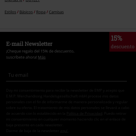
Estilos
Básicos
Ropa
Camisas
15%
E-mail Newsletter
descuento
¡Cheque regalo del 15% de descuento,
suscríbete ahora!
Más
Doy mi consentimiento para recibir la newsletter de EMP y acepto que
E.M.P. Merchandising Handelsgesellschaft mbH procese mis datos
personales con el fin de informarme de manera personalizada y regular
sobre su oferta. El tratamiento de mis datos personales se llevará a cabo
de acuerdo con lo establecido en la
Política de Privacidad
. Puedo retirar
mi consentimiento en cualquier momento haciendo clic en el enlace de
baja presente en cada newsletter.
Darme de baja de la newsletter
aquí
.