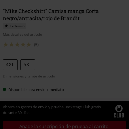
"Mike Checkshirt" Camisa manga Corta
negro/antracita/rojo de Brandit
Exclusivo
Más detalles del artículo
(5)
Elige
4XL
5XL
tu
Dimensiones y tallaje de artículo
talla
Disponible para envío inmediato
Ahorra en gastos de envío y prueba Backstage Club gratis
durante 30 días
Añade la suscripción de prueba al carrito.