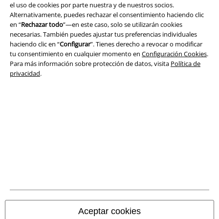
el uso de cookies por parte nuestra y de nuestros socios.
Legal
Alternativamente, puedes rechazar el consentimiento haciendo clic
en “
Rechazar todo
”—en este caso, solo se utilizarán cookies
Términos y Condiciones
necesarias. También puedes ajustar tus preferencias individuales
haciendo clic en “
Configurar
”. Tienes derecho a revocar o modificar
Aviso Legal
tu consentimiento en cualquier momento en
Configuración Cookies
.
Para más información sobre protección de datos, visita
Política de
Ley protección de datos
privacidad
.
Eliminación de residuos y protección del medioambiente
Declaración de Conformidad
Información sobre accesibilidad
Configuración Cookies
Cancelar pedido
Todos los precios incluyen el IVA pero no los
gastos de transporte
Aceptar cookies
© 1986-2026 E.M.P. Merchandising HGmbH