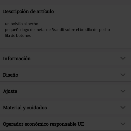
Descripción de artículo
- un bolsillo al pecho
- pequeño logo de metal de Brandit sobre el bolsillo del pecho
- fila de botones
Información
Artículo no.
371416
Diseño
Título
Mike Checkshirt
Tipo de producto
Camisa manga Corta
Brand
Ajuste
Brandit
Patrón
A cuadros
Exclusivo
Si
Forma/Tops
Regular
Color
Material y cuidados
negro/antracita/rojo
tema producto
Básicos
Fecha de lanzamiento
4/1/24
Material Externo
100% algodón
Operador económico responsable UE
Sexo
Hombre
Instrucciones de cuidado
Lavado a Máquina