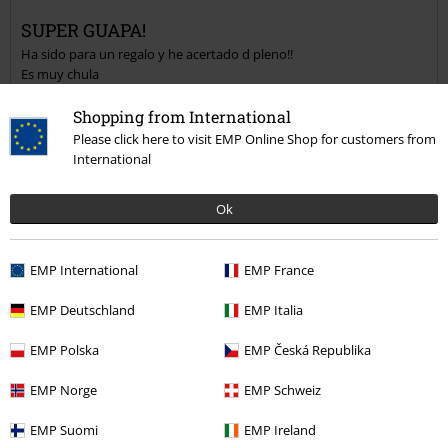
SUPER GUAPA!
Ha sido para un regalo y he acertado d pleno!!
Enviar comentario
Es muy chula
Shopping from International
Please click here to visit EMP Online Shop for customers from
International
Calidad
5
Diseño
Ok
5
Ajuste
5
EMP International
EMP France
Anchura
Demasiado estrecho
Perfecto
Demasiado ancho
EMP Deutschland
EMP Italia
Longitud
EMP Polska
EMP Česká Republika
Demasiado corto
Perfecto
Demasiado largo
EMP Norge
EMP Schweiz
Reseña verificada
¿Te ha sido útil esta opinión?
EMP Suomi
EMP Ireland