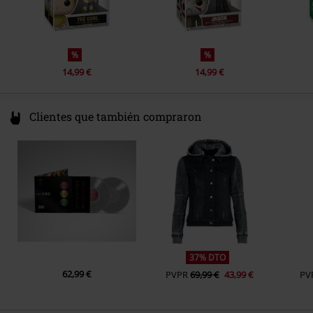
%
%
14,99 €
14,99 €
Clientes que también compraron
37% DTO
62,99 €
PVPR
69,99 €
43,99 €
PV