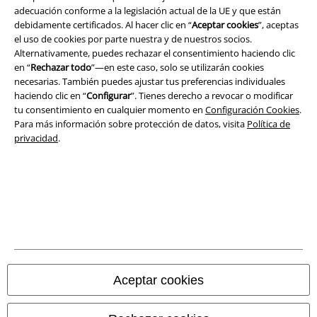
adecuación conforme a la legislación actual de la UE y que están
debidamente certificados. Al hacer clic en “
Aceptar cookies
”, aceptas
el uso de cookies por parte nuestra y de nuestros socios.
Alternativamente, puedes rechazar el consentimiento haciendo clic
Legal
en “
Rechazar todo
”—en este caso, solo se utilizarán cookies
Términos y Condiciones
necesarias. También puedes ajustar tus preferencias individuales
haciendo clic en “
Configurar
”. Tienes derecho a revocar o modificar
tu consentimiento en cualquier momento en
Configuración Cookies
.
Aviso Legal
Para más información sobre protección de datos, visita
Política de
privacidad
.
Ley protección de datos
Eliminación de residuos y protección del medioambiente
Declaración de Conformidad
Información sobre accesibilidad
Configuración Cookies
Aceptar cookies
Cancelar pedido