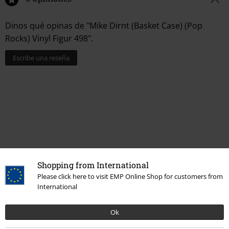
Dinos qué opinas de "Mike Dirnt (Basket Case) (Pop
Rocks) Vinyl Figur 498".
Escribe una reseña
Shopping from International
Please click here to visit EMP Online Shop for customers from
Más categorías. Más opciones
International
Estilos
Ideas de regalo
Fans de música
Ok
Nuevo
Band Merch
Hogar