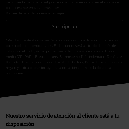
mi consentimiento en cualquier momento haciendo clic en el enlace de
baja presente en cada newsletter.
Darme de baja de la newsletter
aquí
.
Suscripción
*Válido durante 4 semanas. Solo canjeable online. No combinable con
otros códigos promocionales. El descuento será aplicado después de
introducir el código en el primer paso del proceso de compra. Libros,
media (CD, DVD, LP, etc.), tickets, Rammstein, (Till) Lindemann, Die Ärzte,
Die Toten Hosen, Feine Sahne Fischfilet, Broilers, Böhse Onkelz, cheques-
regalo y artículos que incluyen una donación están excluidos de la
promoción.
Nuestro servicio de atención al cliente está a tu
disposición