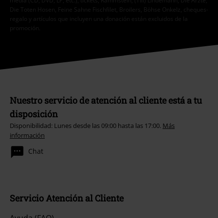
media (CD, DVD, LP, etc.), tickets, Rammstein, (Till) Lindemann, Die Ärzte,
Die Toten Hosen, Feine Sahne Fischfilet, Broilers, Böhse Onkelz, cheques-
regalo y artículos que incluyen una donación están excluidos de la
promoción.
Nuestro servicio de atención al cliente está a tu
disposición
Disponibilidad: Lunes desde las 09:00 hasta las 17:00.
Más
información
Chat
Servicio Atención al Cliente
Ayuda (FAQ)