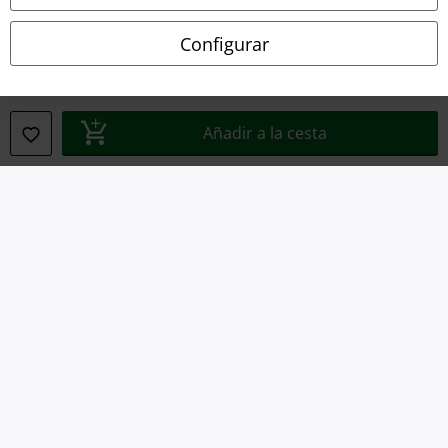
Ley protección de datos
Configurar
Eliminación de residuos y protección del medioambiente
Declaración de Conformidad
Añadir a la cesta
Información sobre accesibilidad
Configuración Cookies
Cancelar pedido
Todos los precios incluyen el IVA pero no los
gastos de transporte
© 1986-2026 E.M.P. Merchandising HGmbH
Tiendas EMP online