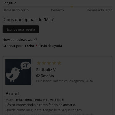
Longitud
Demasiado corto
Perfecto
Demasiado largo
Dinos qué opinas de "Mila".
Escribe una reseña
How do reviews work?
Ordenar por
Fecha
Sirvió de ayuda
Estibaliz V.
62 Reseñas
Publicado: miércoles, 28 agosto, 2024
Brutal
Madre mía, cómo sienta este vestido!!!
Básico imprescindible como fondo de armario.
Queda como un guante, tengas la talla que tengas.
Si lo tuvieran en más colores, compraría varios sin dudarlo...