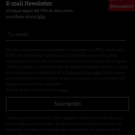
E-mail Newsletter
descuento
¡Cheque regalo del 15% de descuento,
suscríbete ahora!
Más
Doy mi consentimiento para recibir la newsletter de EMP y acepto que
E.M.P. Merchandising Handelsgesellschaft mbH procese mis datos
personales con el fin de informarme de manera personalizada y regular
sobre su oferta. El tratamiento de mis datos personales se llevará a cabo
de acuerdo con lo establecido en la
Política de Privacidad
. Puedo retirar
mi consentimiento en cualquier momento haciendo clic en el enlace de
baja presente en cada newsletter.
Darme de baja de la newsletter
aquí
.
Suscripción
*Válido durante 4 semanas. Solo canjeable online. No combinable con
otros códigos promocionales. El descuento será aplicado después de
introducir el código en el primer paso del proceso de compra. Libros,