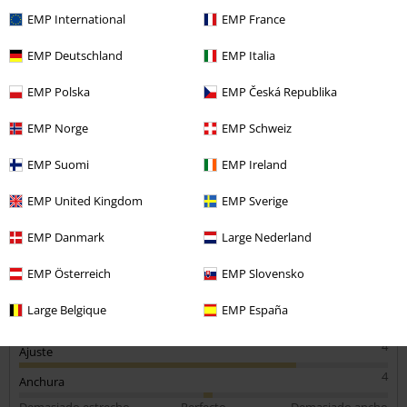
EMP International
EMP France
Ali D.
EMP Deutschland
EMP Italia
12 Reseñas
Publicado: sábado, 27 julio, 2024
EMP Polska
EMP Česká Republika
Tú estatura en metros (ej. 1,82): 1,70
Talla comprada: S
EMP Norge
EMP Schweiz
Enviar comentario
Sencillo
EMP Suomi
EMP Ireland
Muy buen vestido y tal cual se ve. Largo, negro, sin raja por ningún
lado.
EMP United Kingdom
EMP Sverige
EMP Danmark
Large Nederland
EMP Österreich
EMP Slovensko
Calidad
Large Belgique
EMP España
5
Diseño
4
Ajuste
4
Anchura
Demasiado estrecho
Perfecto
Demasiado ancho