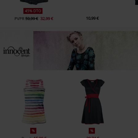
45% DTO
10,99 €
PVPR
59,99 €
32,99 €
%
%