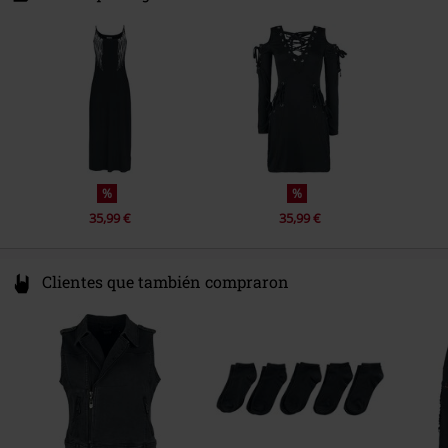
X91 CF22 CO Waterford
Ireland
info@innocentclothingltd.com
%
%
35,99 €
35,99 €
Clientes que también compraron