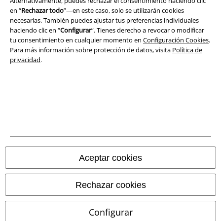
Alternativamente, puedes rechazar el consentimiento haciendo clic
Ley protección de datos
en “
Rechazar todo
”—en este caso, solo se utilizarán cookies
necesarias. También puedes ajustar tus preferencias individuales
Eliminación de residuos y protección del medioambiente
haciendo clic en “
Configurar
”. Tienes derecho a revocar o modificar
tu consentimiento en cualquier momento en
Configuración Cookies
.
Para más información sobre protección de datos, visita
Política de
Declaración de Conformidad
privacidad
.
Información sobre accesibilidad
Configuración Cookies
Cancelar pedido
Todos los precios incluyen el IVA pero no los
gastos de transporte
© 1986-2026 E.M.P. Merchandising HGmbH
Aceptar cookies
Rechazar cookies
Tiendas EMP online
Configurar