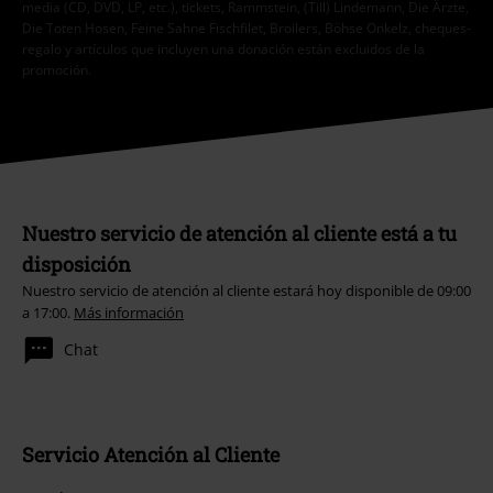
media (CD, DVD, LP, etc.), tickets, Rammstein, (Till) Lindemann, Die Ärzte,
Die Toten Hosen, Feine Sahne Fischfilet, Broilers, Böhse Onkelz, cheques-
regalo y artículos que incluyen una donación están excluidos de la
promoción.
Nuestro servicio de atención al cliente está a tu
disposición
Nuestro servicio de atención al cliente estará hoy disponible de 09:00
a 17:00.
Más información
Chat
Servicio Atención al Cliente