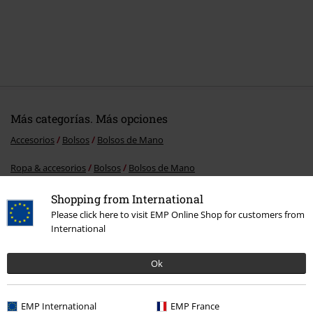
Más categorías. Más opciones
Accesorios
Bolsos
Bolsos de Mano
Ropa & accesorios
Bolsos
Bolsos de Mano
Ofertas %
Mujer
Accesorios
Shopping from International
Please click here to visit EMP Online Shop for customers from
Estilos
Básicos
Basics Mujer
International
Estilos
Básicos
Accesorios
Ok
EMP International
EMP France
15%