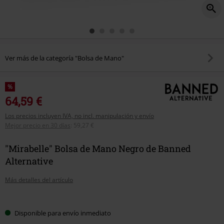
Ver más de la categoría "Bolsa de Mano"
%
64,59 €
Los precios incluyen IVA, no incl. manipulación y envío
Mejor precio en 30 días
:
59,27 €
"Mirabelle" Bolsa de Mano Negro de Banned
Alternative
Más detalles del artículo
Elige
Disponible para envío inmediato
tu