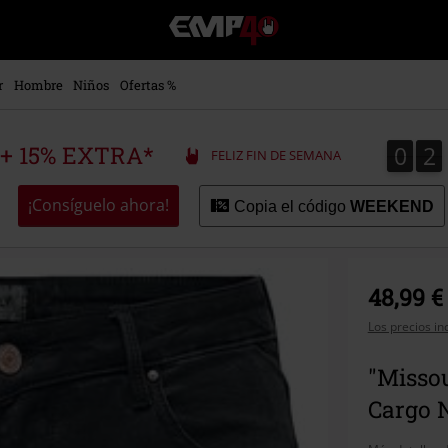
EMP
-
Música,
Películas,
r
Hombre
Niños
Ofertas %
TV
&
Gaming
0
2
0
2
 + 15% EXTRA*
FELIZ FIN DE SEMANA
Merch
-
Ropa
¡Consíguelo ahora!
Copia el código
WEEKEND
Alternativa
48,99 €
Los precios in
"Missou
Cargo 