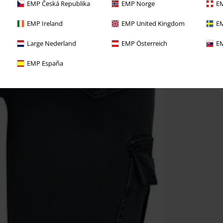
EMP Česká Republika
EMP Norge
EM
EMP Ireland
EMP United Kingdom
EM
Large Nederland
EMP Österreich
EM
EMP España