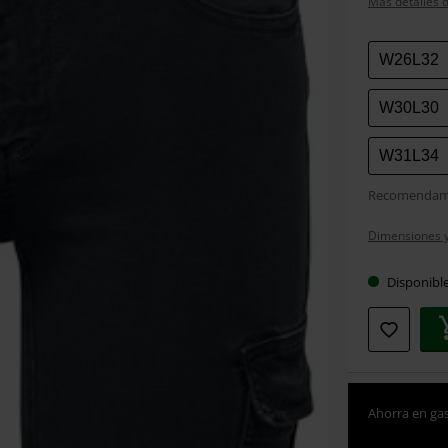
Más detalles d
Elige
W26L32
tu
talla
W30L30
W31L34
Recomendamo
Dimensiones y 
Disponibl
Ahorra en gas