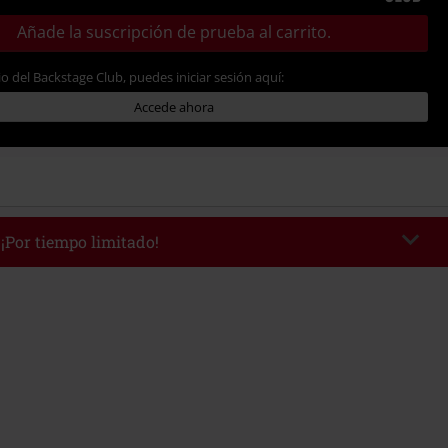
Añade la suscripción de prueba al carrito.
io del Backstage Club, puedes iniciar sesión aquí:
Accede ahora
 ¡Por tiempo limitado!
WEEKEND
Copia el código
/9/26
edido mínimo 49,99 €.
r el código, el descuento se deducirá automáticamente al final del pedido.
 con otras promociones Códigos promocionales.. Quedan excluidos de este
ros, artículos multimedia, entradas, Rammstein, (Till) Lindemann, Böhse
rs, Die Ärzte, Die Toten Hosen, Metality, Funko Pop!, vales regalo y artículos