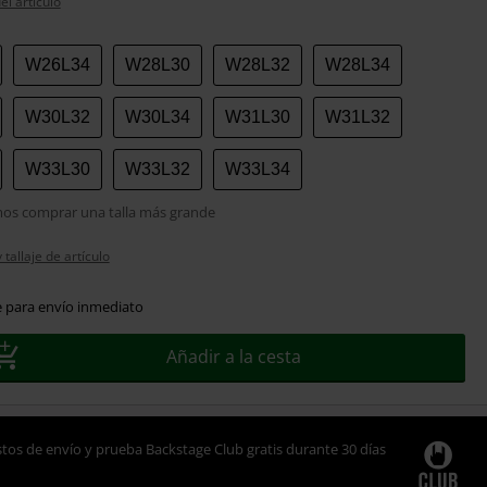
el artículo
W26L34
W28L30
W28L32
W28L34
W30L32
W30L34
W31L30
W31L32
W33L30
W33L32
W33L34
s comprar una talla más grande
tallaje de artículo
e para envío inmediato
Añadir a la cesta
tos de envío y prueba Backstage Club gratis durante 30 días