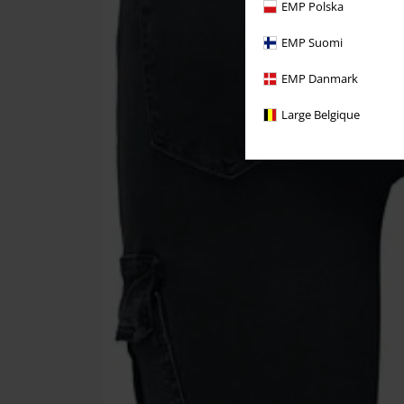
EMP Polska
EMP Suomi
EMP Danmark
Large Belgique