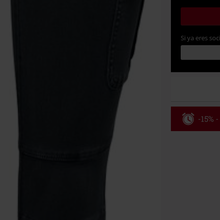
Si ya eres soc
-15% -
Código
Válido hasta 8
Solo online. P
Tras introduci
No acumulable
descuento: lib
Onkelz, Broile