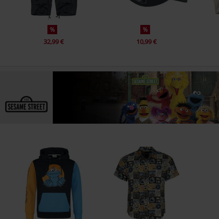
%
%
32,99 €
10,99 €