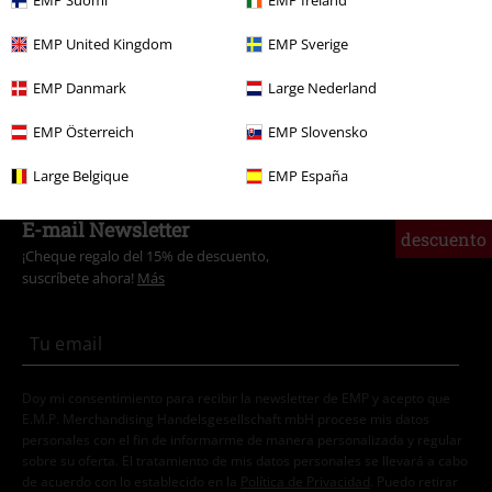
EMP Suomi
EMP Ireland
Películas & TV
Películas & TV
Barrio Sésamo
Ropa
EMP United Kingdom
EMP Sverige
Películas & TV
Películas & TV
El Monstruo de las Galletas
Ropa
EMP Danmark
Large Nederland
Ropa
Chaquetas
Chaquetas de Universidad
EMP Österreich
EMP Slovensko
Large Belgique
EMP España
15%
E-mail Newsletter
descuento
¡Cheque regalo del 15% de descuento,
suscríbete ahora!
Más
Doy mi consentimiento para recibir la newsletter de EMP y acepto que
E.M.P. Merchandising Handelsgesellschaft mbH procese mis datos
personales con el fin de informarme de manera personalizada y regular
sobre su oferta. El tratamiento de mis datos personales se llevará a cabo
de acuerdo con lo establecido en la
Política de Privacidad
. Puedo retirar