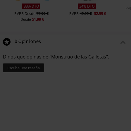
33% DTO
34% DTO
PV
PVPR
Desde
77,99 €
PVPR
49,99 €
32,99 €
51,99 €
Desde
0 Opiniones
Dinos qué opinas de "Monstruo de las Galletas".
Escribe una reseña