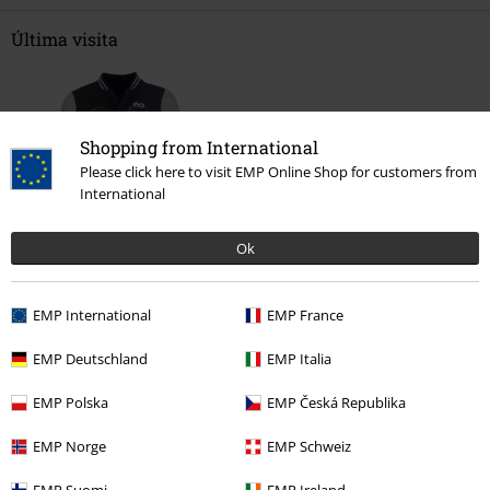
Última visita
Shopping from International
Please click here to visit EMP Online Shop for customers from
International
Ok
37% DTO
PVPR
Desde
69,99 €
43,99 €
Desde
EMP International
EMP France
EMP Deutschland
EMP Italia
Más categorías. Más opciones
EMP Polska
EMP Česká Republika
Películas & TV
Ropa
Chaquetas
Chaquetas Entretiempo
EMP Norge
EMP Schweiz
Películas & TV
Ropa
Chaquetas
Chaquetas de Universidad