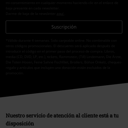
mi consentimiento en cualquier momento haciendo clic en el enlace de
baja presente en cada newsletter.
Darme de baja de la newsletter
aquí
.
Suscripción
*Válido durante 4 semanas. Solo canjeable online. No combinable con
otros códigos promocionales. El descuento será aplicado después de
introducir el código en el primer paso del proceso de compra. Libros,
media (CD, DVD, LP, etc.), tickets, Rammstein, (Till) Lindemann, Die Ärzte,
Die Toten Hosen, Feine Sahne Fischfilet, Broilers, Böhse Onkelz, cheques-
regalo y artículos que incluyen una donación están excluidos de la
promoción.
Nuestro servicio de atención al cliente está a tu
disposición