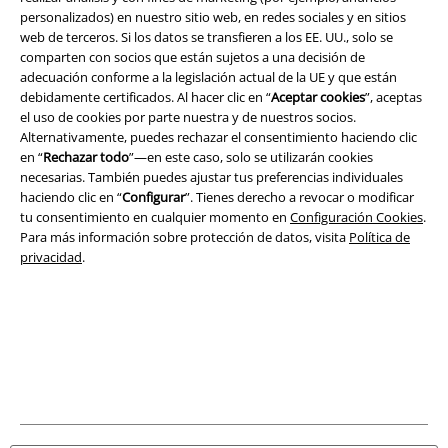
personalizados) en nuestro sitio web, en redes sociales y en sitios
web de terceros. Si los datos se transfieren a los EE. UU., solo se
comparten con socios que están sujetos a una decisión de
adecuación conforme a la legislación actual de la UE y que están
Legal
debidamente certificados. Al hacer clic en “
Aceptar cookies
”, aceptas
Términos y Condiciones
el uso de cookies por parte nuestra y de nuestros socios.
Alternativamente, puedes rechazar el consentimiento haciendo clic
en “
Rechazar todo
”—en este caso, solo se utilizarán cookies
Aviso Legal
necesarias. También puedes ajustar tus preferencias individuales
haciendo clic en “
Configurar
”. Tienes derecho a revocar o modificar
Ley protección de datos
tu consentimiento en cualquier momento en
Configuración Cookies
.
Para más información sobre protección de datos, visita
Política de
Eliminación de residuos y protección del medioambiente
privacidad
.
Declaración de Conformidad
Información sobre accesibilidad
Configuración Cookies
Cancelar pedido