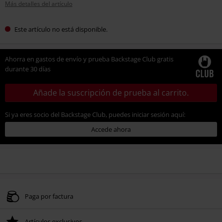
Más detalles del artículo
Este artículo no está disponible.
Ahorra en gastos de envío y prueba Backstage Club gratis
durante 30 días
Añade la suscripción de prueba al carrito.
Si ya eres socio del Backstage Club, puedes iniciar sesión aquí:
Accede ahora
Paga por factura
Artículos exclusivos