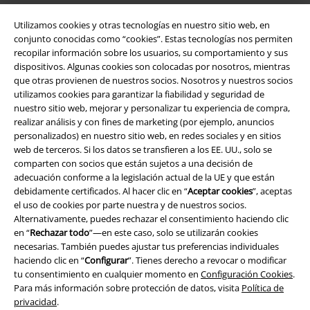
Utilizamos cookies y otras tecnologías en nuestro sitio web, en
conjunto conocidas como “cookies”. Estas tecnologías nos permiten
recopilar información sobre los usuarios, su comportamiento y sus
dispositivos. Algunas cookies son colocadas por nosotros, mientras
que otras provienen de nuestros socios. Nosotros y nuestros socios
utilizamos cookies para garantizar la fiabilidad y seguridad de
nuestro sitio web, mejorar y personalizar tu experiencia de compra,
realizar análisis y con fines de marketing (por ejemplo, anuncios
Legal
personalizados) en nuestro sitio web, en redes sociales y en sitios
web de terceros. Si los datos se transfieren a los EE. UU., solo se
Términos y Condiciones
comparten con socios que están sujetos a una decisión de
adecuación conforme a la legislación actual de la UE y que están
Aviso Legal
debidamente certificados. Al hacer clic en “
Aceptar cookies
”, aceptas
el uso de cookies por parte nuestra y de nuestros socios.
Alternativamente, puedes rechazar el consentimiento haciendo clic
Ley protección de datos
en “
Rechazar todo
”—en este caso, solo se utilizarán cookies
necesarias. También puedes ajustar tus preferencias individuales
Eliminación de residuos y protección del medioambiente
haciendo clic en “
Configurar
”. Tienes derecho a revocar o modificar
tu consentimiento en cualquier momento en
Configuración Cookies
.
Declaración de Conformidad
Para más información sobre protección de datos, visita
Política de
privacidad
.