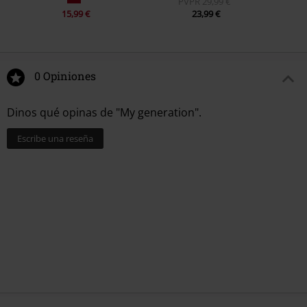
PVPR
29,99 €
11.
A Legal Matter (Mono Version)
15,99 €
23,99 €
12.
The Ox (Mono Version)
0 Opiniones
Dinos qué opinas de "My generation".
Escribe una reseña