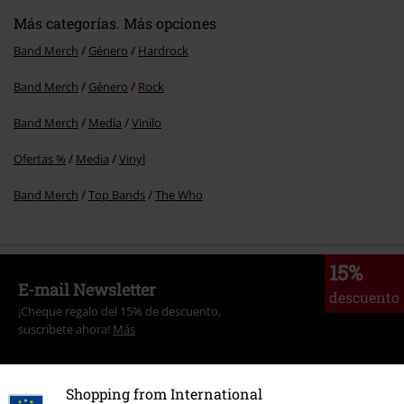
Más categorías. Más opciones
Band Merch
Género
Hardrock
Band Merch
Género
Rock
Band Merch
Media
Vinilo
Ofertas %
Media
Vinyl
Band Merch
Top Bands
The Who
15%
E-mail Newsletter
descuento
¡Cheque regalo del 15% de descuento,
suscríbete ahora!
Más
Shopping from International