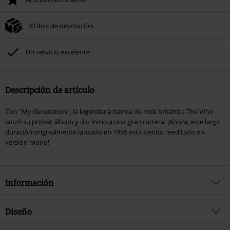
30 días de devolución
Un servicio excelente
Descripción de artículo
Con "My Generation", la legendaria banda de rock británica The Who
lanzó su primer álbum y dio inicio a una gran carrera. ¡Ahora, este larga
duración originalmente lanzado en 1965 está siendo reeditado en
versión mono!
Información
Artículo no.
358987
Diseño
Título
My generation