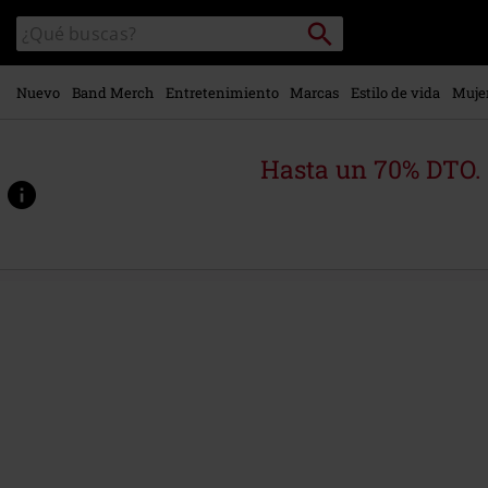
Ir al
Buscar
Buscar
contenido
en
principal
el
catálogo
Nuevo
Band Merch
Entretenimiento
Marcas
Estilo de vida
Muje
Hasta un 70% DTO.
https://www.emp-
online.es/p/my-
side-
of-
the-
mountain/575231St.html