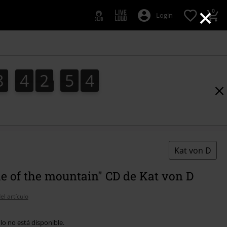
×
0
Login
8
4
2
5
4
3
8
4
2
5
3
5
4
Kat von D
e of the mountain" CD de Kat von D
el artículo
ulo no está disponible.