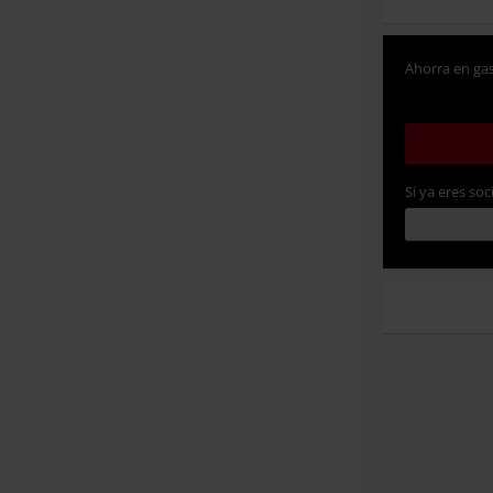
Ahorra en gas
Si ya eres soc