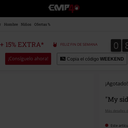
EMP
-
Música,
Películas,
r
Hombre
Niños
Ofertas %
TV
&
Gaming
0
0
 + 15% EXTRA*
FELIZ FIN DE SEMANA
Merch
-
Ropa
¡Consíguelo ahora!
Copia el código
WEEKEND
Alternativa
¡Agotado!
"My sid
Más detalles d
Este artíc