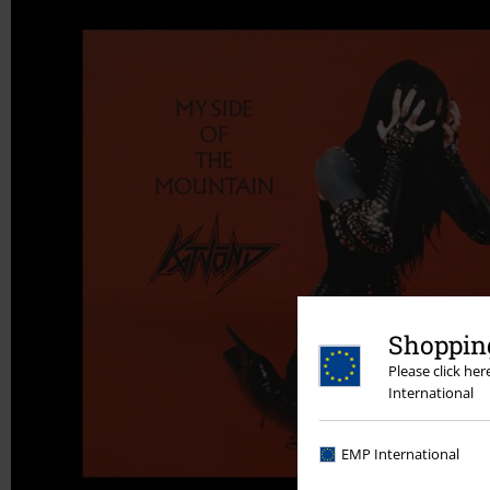
Shopping
Please click he
International
EMP International