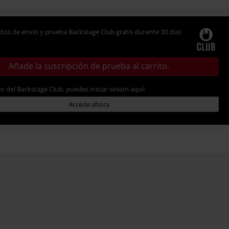
tos de envío y prueba Backstage Club gratis durante 30 días
Añade la suscripción de prueba al carrito.
io del Backstage Club, puedes iniciar sesión aquí:
Accede ahora