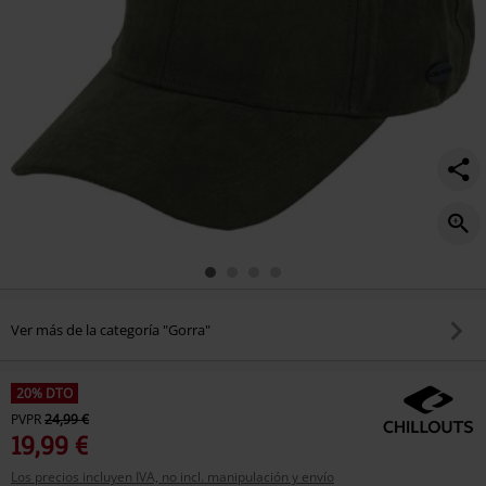
Ver más de la categoría "Gorra"
20% DTO
PVPR
24,99 €
19,99 €
Los precios incluyen IVA, no incl. manipulación y envío