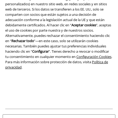
personalizados) en nuestro sitio web, en redes sociales y en sitios
web de terceros. Si los datos se transfieren a los EE. UU., solo se
comparten con socios que están sujetos a una decisión de
adecuación conforme a la legislación actual de la UE y que están
debidamente certificados. Al hacer clic en “
Aceptar cookies
”, aceptas
el uso de cookies por parte nuestra y de nuestros socios.
Legal
Alternativamente, puedes rechazar el consentimiento haciendo clic
en “
Rechazar todo
”—en este caso, solo se utilizarán cookies
Términos y Condiciones
necesarias. También puedes ajustar tus preferencias individuales
haciendo clic en “
Configurar
”. Tienes derecho a revocar o modificar
Aviso Legal
tu consentimiento en cualquier momento en
Configuración Cookies
.
Para más información sobre protección de datos, visita
Política de
Ley protección de datos
privacidad
.
Eliminación de residuos y protección del medioambiente
Declaración de Conformidad
Información sobre accesibilidad
Configuración Cookies