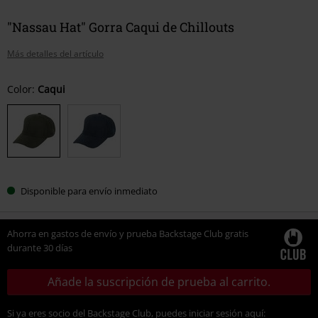
"Nassau Hat" Gorra Caqui de Chillouts
Más detalles del artículo
Elige
Color:
Caqui
tu
talla
Disponible para envío inmediato
Ahorra en gastos de envío y prueba Backstage Club gratis
durante 30 días
Añade la suscripción de prueba al carrito.
Si ya eres socio del Backstage Club, puedes iniciar sesión aquí: