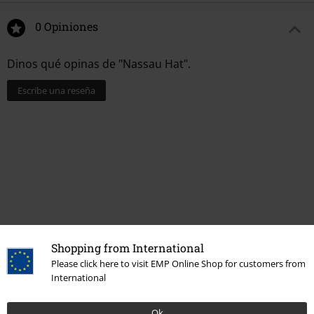
0 Opiniones
Dinos qué opinas de "Nassau Hat".
Escribe una reseña
Shopping from International
Please click here to visit EMP Online Shop for customers from
International
Más categorías. Más opciones
Marcas Ropa
Chillouts
Ok