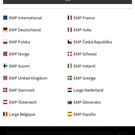
Marcas Ropa
Accesorios para el Pelo
EMP International
EMP France
Accesorios
Sombreros y gorras
Gorras
EMP Deutschland
EMP Italia
Ropa & accesorios
Joyería y otros
Sombreros y gorras
EMP Polska
EMP Česká Republika
Estilos
Básicos
Basics Hombre
EMP Norge
EMP Schweiz
EMP Suomi
EMP Ireland
15%
E-mail Newsletter
descuento
EMP United Kingdom
EMP Sverige
¡Cheque regalo del 15% de descuento,
suscríbete ahora!
Más
EMP Danmark
Large Nederland
EMP Österreich
EMP Slovensko
Large Belgique
EMP España
Doy mi consentimiento para recibir la newsletter de EMP y acepto que
E.M.P. Merchandising Handelsgesellschaft mbH procese mis datos
personales con el fin de informarme de manera personalizada y regular