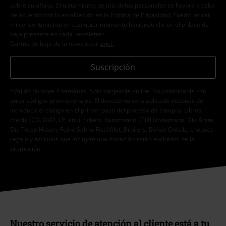
sobre su oferta. El tratamiento de mis datos personales se llevará a cabo
de acuerdo con lo establecido en la
Política de Privacidad
. Puedo retirar
mi consentimiento en cualquier momento haciendo clic en el enlace de
baja presente en cada newsletter.
Darme de baja de la newsletter
aquí
.
Suscripción
*Válido durante 4 semanas. Solo canjeable online. No combinable con
otros códigos promocionales. El descuento será aplicado después de
introducir el código en el primer paso del proceso de compra. Libros,
media (CD, DVD, LP, etc.), tickets, Rammstein, (Till) Lindemann, Die Ärzte,
Die Toten Hosen, Feine Sahne Fischfilet, Broilers, Böhse Onkelz, cheques-
regalo y artículos que incluyen una donación están excluidos de la
promoción.
Nuestro servicio de atención al cliente está a tu