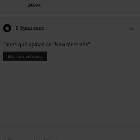
34,99 €
0 Opiniones
Dinos qué opinas de "New Messiahs".
Escribe una reseña