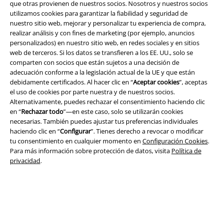
que otras provienen de nuestros socios. Nosotros y nuestros socios
utilizamos cookies para garantizar la fiabilidad y seguridad de
nuestro sitio web, mejorar y personalizar tu experiencia de compra,
realizar análisis y con fines de marketing (por ejemplo, anuncios
personalizados) en nuestro sitio web, en redes sociales y en sitios
Legal
web de terceros. Si los datos se transfieren a los EE. UU., solo se
Términos y Condiciones
comparten con socios que están sujetos a una decisión de
adecuación conforme a la legislación actual de la UE y que están
debidamente certificados. Al hacer clic en “
Aceptar cookies
”, aceptas
Aviso Legal
el uso de cookies por parte nuestra y de nuestros socios.
Alternativamente, puedes rechazar el consentimiento haciendo clic
Ley protección de datos
en “
Rechazar todo
”—en este caso, solo se utilizarán cookies
necesarias. También puedes ajustar tus preferencias individuales
Eliminación de residuos y protección del medioambiente
haciendo clic en “
Configurar
”. Tienes derecho a revocar o modificar
tu consentimiento en cualquier momento en
Configuración Cookies
.
Declaración de Conformidad
Para más información sobre protección de datos, visita
Política de
privacidad
.
Información sobre accesibilidad
Configuración Cookies
Cancelar pedido