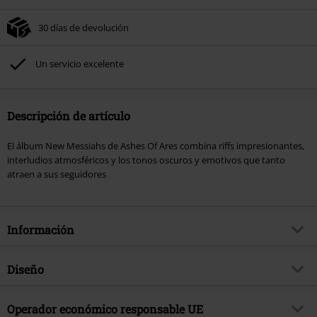
30 días de devolución
Un servicio excelente
Descripción de artículo
El álbum New Messiahs de Ashes Of Ares combina riffs impresionantes,
interludios atmosféricos y los tonos oscuros y emotivos que tanto
atraen a sus seguidores
Información
Artículo no.
588366
Diseño
Título
New Messiahs
Tipo de producto
CD
Género Musical
Operador económico responsable UE
Heavy Metal