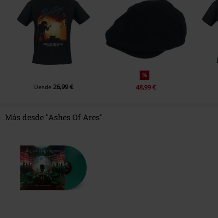
12.
And the house fell down
%
26,99 €
Desde
48,99 €
Más desde "Ashes Of Ares"