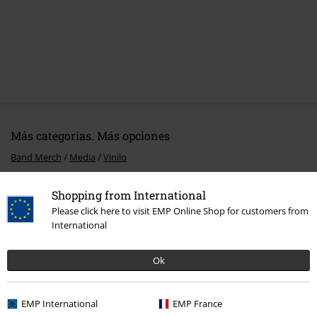
Más categorías. Más opciones
Band Merch
Media
Vinilo
Ofertas %
Media
Vinyl
Shopping from International
Please click here to visit EMP Online Shop for customers from
Band Merch
Género
Death Metal
International
Band Merch
Top Bands
Bloodbath
Ok
15%
EMP International
EMP France
E-mail Newsletter