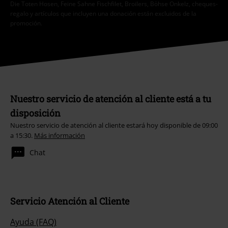
Die Toten Hosen, Feine Sahne Fischfilet, Broilers, Böhse Onkelz, cheques-
regalo y artículos que incluyen una donación están excluidos de la
promoción.
Nuestro servicio de atención al cliente está a tu
disposición
Nuestro servicio de atención al cliente estará hoy disponible de 09:00
a 15:30.
Más información
Chat
Servicio Atención al Cliente
Ayuda (FAQ)