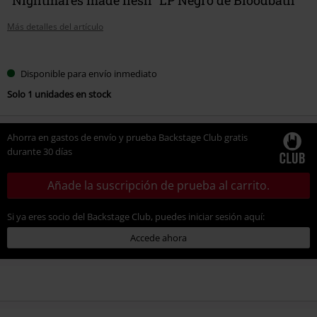
Más detalles del artículo
Elige
Disponible para envío inmediato
tu
Solo 1 unidades en stock
talla
Ahorra en gastos de envío y prueba Backstage Club gratis
durante 30 días
Añade la suscripción de prueba al carrito.
Si ya eres socio del Backstage Club, puedes iniciar sesión aquí:
Accede ahora