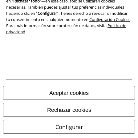
en “
Rechazar todo
”—en este caso, solo se utilizarán cookies
necesarias. También puedes ajustar tus preferencias individuales
Eliminación de residuos y protección del medioambiente
haciendo clic en “
Configurar
”. Tienes derecho a revocar o modificar
tu consentimiento en cualquier momento en
Configuración Cookies
.
Para más información sobre protección de datos, visita
Política de
Declaración de Conformidad
privacidad
.
Información sobre accesibilidad
Configuración Cookies
Cancelar pedido
Todos los precios incluyen el IVA pero no los
gastos de transporte
© 1986-2026 E.M.P. Merchandising HGmbH
Aceptar cookies
Rechazar cookies
Tiendas EMP online
Configurar
EMP International