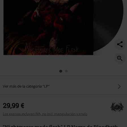
Ver más de la categoría "LP"
29,99 €
Los precios incluyen IVA, no incl. manipulación y envío
"Nightmares made flesh" LP Negro de Bloodbath