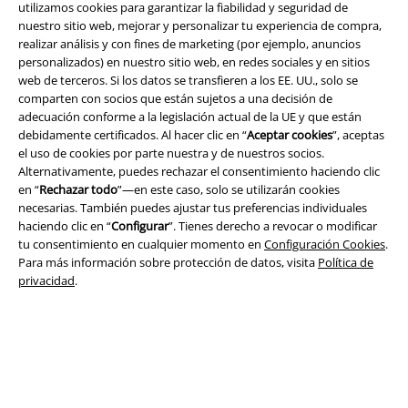
utilizamos cookies para garantizar la fiabilidad y seguridad de
nuestro sitio web, mejorar y personalizar tu experiencia de compra,
realizar análisis y con fines de marketing (por ejemplo, anuncios
personalizados) en nuestro sitio web, en redes sociales y en sitios
Legal
web de terceros. Si los datos se transfieren a los EE. UU., solo se
Términos y Condiciones
comparten con socios que están sujetos a una decisión de
adecuación conforme a la legislación actual de la UE y que están
debidamente certificados. Al hacer clic en “
Aceptar cookies
”, aceptas
Aviso Legal
el uso de cookies por parte nuestra y de nuestros socios.
Alternativamente, puedes rechazar el consentimiento haciendo clic
Ley protección de datos
en “
Rechazar todo
”—en este caso, solo se utilizarán cookies
necesarias. También puedes ajustar tus preferencias individuales
Eliminación de residuos y protección del medioambiente
haciendo clic en “
Configurar
”. Tienes derecho a revocar o modificar
tu consentimiento en cualquier momento en
Configuración Cookies
.
Declaración de Conformidad
Para más información sobre protección de datos, visita
Política de
privacidad
.
Información sobre accesibilidad
Configuración Cookies
Cancelar pedido