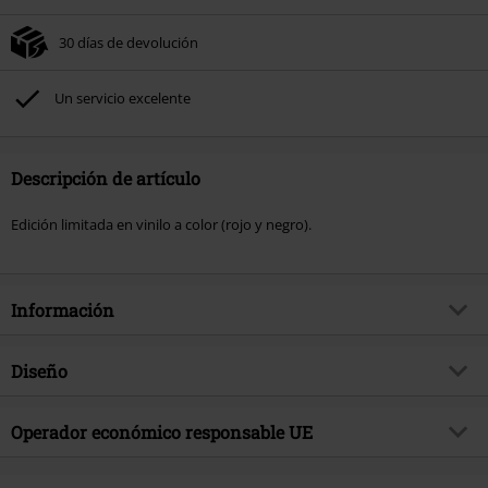
30 días de devolución
Un servicio excelente
Descripción de artículo
Edición limitada en vinilo a color (rojo y negro).
Información
Artículo no.
580222
Diseño
Título
NINE
Tipo de producto
LP
Género Musical
Operador económico responsable UE
Metalcore
Media - Formato 1-3
LP
tema producto
Bandas
Warner Music Group Germany Holding GmbH