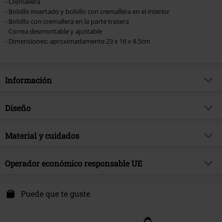
- Cremallera
- Bolsillo insertado y bolsillo con cremallera en el interior
- Bolsillo con cremallera en la parte trasera
- Correa desmontable y ajustable
- Dimensiones: aproximadamente 23 x 16 x 8.5cm
Información
Artículo no.
577561
Diseño
Título
Nocturne
Tipo de producto
Bolsa de Mano
Brand
Material y cuidados
Banned Alternative
Color
Lila
tema producto
Look Gótico, Ropa Rockera,
Material Externo
100% poliuretano
Rockabilly
Operador económico responsable UE
Material interior (forro)
Poliester
Fecha de lanzamiento
2/18/25
Syal Sp. zo.o. SYAL
Sexo
Mujer
ul. Wroclawska 31
Puede que te guste
55-095 Mirków, Byków
Poland
info@bannedapparel.eu