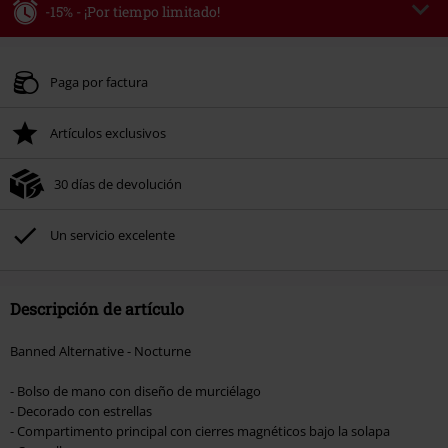
-15% - ¡Por tiempo limitado!
Código
AFTERWORK
Copia el código
Válidez 8/6/26 desde 16:00 hasta 23:59.
Paga por factura
Solo online. Pedido mínimo 49,99 €.
Artículos exclusivos
Tras introducir el código, el descuento se deducirá automáticamente al final
del pedido.
30 días de devolución
No acumulable con otras promociones Códigos promocionales.. Quedan
excluidos de este descuento: libros, artículos multimedia, entradas,
Rammstein, (Till) Lindemann, Böhse Onkelz, Broilers, Die Ärzte, Die Toten
Un servicio excelente
Hosen, Metality, Funko Pop!, vales regalo y artículos que incluyan una
donación.
Descripción de artículo
Banned Alternative - Nocturne
- Bolso de mano con diseño de murciélago
- Decorado con estrellas
- Compartimento principal con cierres magnéticos bajo la solapa