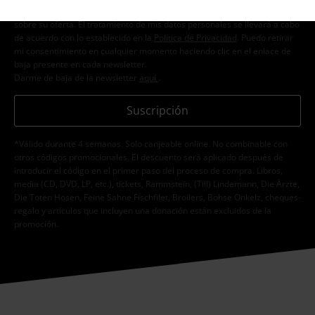
personales con el fin de informarme de manera personalizada y regular
sobre su oferta. El tratamiento de mis datos personales se llevará a cabo
de acuerdo con lo establecido en la
Política de Privacidad
. Puedo retirar
mi consentimiento en cualquier momento haciendo clic en el enlace de
baja presente en cada newsletter.
Darme de baja de la newsletter
aquí
.
Suscripción
*Válido durante 4 semanas. Solo canjeable online. No combinable con
otros códigos promocionales. El descuento será aplicado después de
introducir el código en el primer paso del proceso de compra. Libros,
media (CD, DVD, LP, etc.), tickets, Rammstein, (Till) Lindemann, Die Ärzte,
Die Toten Hosen, Feine Sahne Fischfilet, Broilers, Böhse Onkelz, cheques-
regalo y artículos que incluyen una donación están excluidos de la
promoción.