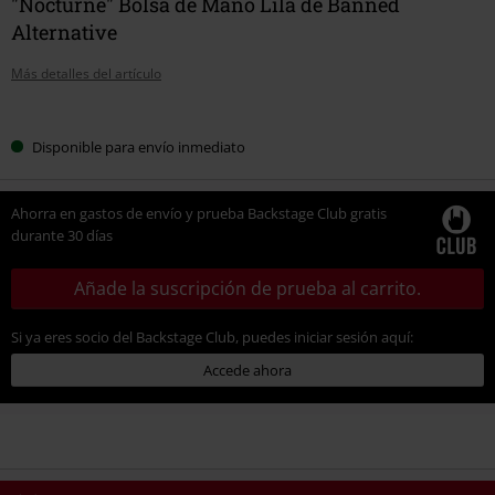
"Nocturne" Bolsa de Mano Lila de Banned
Alternative
Más detalles del artículo
Elige
Disponible para envío inmediato
tu
talla
Ahorra en gastos de envío y prueba Backstage Club gratis
durante 30 días
Añade la suscripción de prueba al carrito.
Si ya eres socio del Backstage Club, puedes iniciar sesión aquí:
Accede ahora