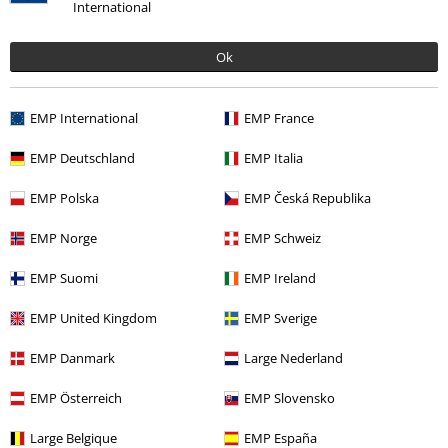
International
Estilos
Rockabilly
Accesorios
Estilos
Rockwear
Accesorios
Bolsas
Bolsos de Mano
Ok
Estilos
Gothic
Accesorios
Bolsos
Bolsos de Mano
EMP International
EMP France
Estilos
Rockabilly
Rockabilly Mujer
EMP Deutschland
EMP Italia
Ropa & accesorios
Bolsos
Bolsos de Mano
EMP Polska
EMP Česká Republika
EMP Norge
EMP Schweiz
15%
E-mail Newsletter
EMP Suomi
EMP Ireland
descuento
¡Cheque regalo del 15% de descuento,
suscríbete ahora!
Más
EMP United Kingdom
EMP Sverige
EMP Danmark
Large Nederland
EMP Österreich
EMP Slovensko
Doy mi consentimiento para recibir la newsletter de EMP y acepto que
Large Belgique
EMP España
E.M.P. Merchandising Handelsgesellschaft mbH procese mis datos