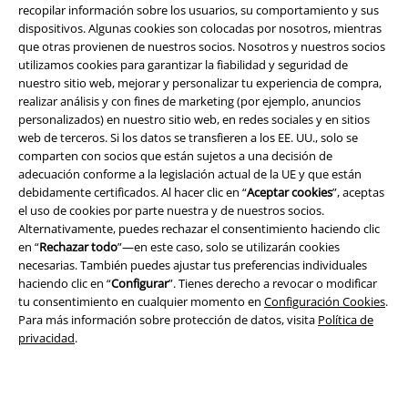
recopilar información sobre los usuarios, su comportamiento y sus
dispositivos. Algunas cookies son colocadas por nosotros, mientras
que otras provienen de nuestros socios. Nosotros y nuestros socios
utilizamos cookies para garantizar la fiabilidad y seguridad de
nuestro sitio web, mejorar y personalizar tu experiencia de compra,
realizar análisis y con fines de marketing (por ejemplo, anuncios
personalizados) en nuestro sitio web, en redes sociales y en sitios
Legal
web de terceros. Si los datos se transfieren a los EE. UU., solo se
comparten con socios que están sujetos a una decisión de
Términos y Condiciones
adecuación conforme a la legislación actual de la UE y que están
debidamente certificados. Al hacer clic en “
Aceptar cookies
”, aceptas
Aviso Legal
el uso de cookies por parte nuestra y de nuestros socios.
Alternativamente, puedes rechazar el consentimiento haciendo clic
Ley protección de datos
en “
Rechazar todo
”—en este caso, solo se utilizarán cookies
necesarias. También puedes ajustar tus preferencias individuales
haciendo clic en “
Configurar
”. Tienes derecho a revocar o modificar
Eliminación de residuos y protección del medioambiente
tu consentimiento en cualquier momento en
Configuración Cookies
.
Para más información sobre protección de datos, visita
Política de
Declaración de Conformidad
privacidad
.
Información sobre accesibilidad