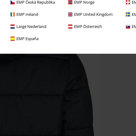
EMP Česká Republika
EMP Norge
EM
EMP Ireland
EMP United Kingdom
EM
Large Nederland
EMP Österreich
EM
EMP España