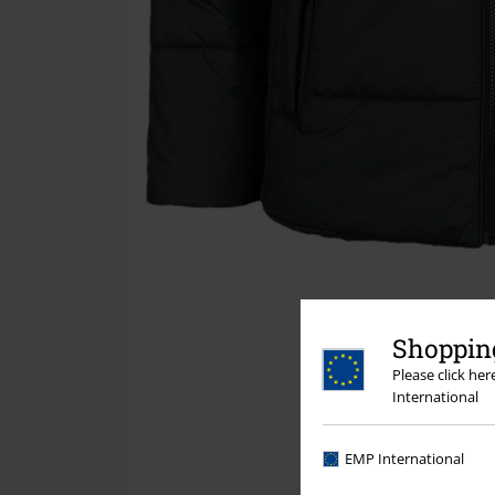
Shopping
Please click he
International
EMP International