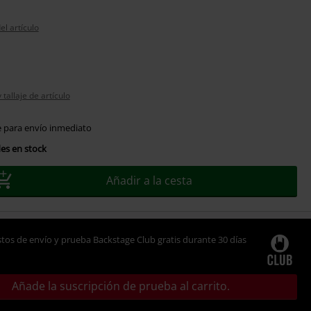
el artículo
tallaje de artículo
e para envío inmediato
es en stock
Añadir a la cesta
tos de envío y prueba Backstage Club gratis durante 30 días
Añade la suscripción de prueba al carrito.