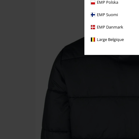
EMP Polska
EMP Suomi
EMP Danmark
Large Belgique