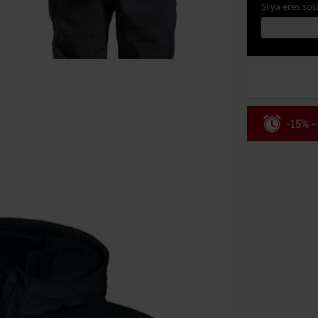
Si ya eres soc
-15% -
Código
Válido hasta 8
Solo online. P
Tras introduci
No acumulable
descuento: lib
Onkelz, Broile
que incluyan 