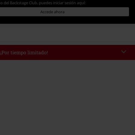
io del Backstage Club, puedes iniciar sesión aquí:
Accede ahora
 ¡Por tiempo limitado!
WEEKEND
Copia el código
/9/26
edido mínimo 49,99 €.
r el código, el descuento se deducirá automáticamente al final del pedido.
 con otras promociones Códigos promocionales.. Quedan excluidos de este
ros, artículos multimedia, entradas, Rammstein, (Till) Lindemann, Böhse
rs, Die Ärzte, Die Toten Hosen, Metality, Funko Pop!, vales regalo y artículos
una donación.