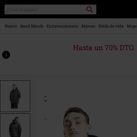
Ir al
Buscar
Buscar
contenido
en
principal
el
catálogo
Nuevo
Band Merch
Entretenimiento
Marcas
Estilo de vida
Muje
Hasta un 70% DTO.
https://www.emp-
online.es/p/norris-
mte1/548124.html