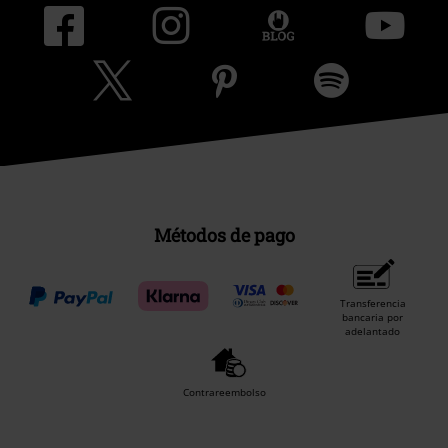
Transferencia
bancaria por
adelantado
Contrareembolso
Envío
CORREOS RECOGIDA
CORREOS ENTREGA
EN OFICINA
A DOMICILIO
App de EMP
¡Descarga la nueva App EMP totalmente GRATIS y disfruta de todas
sus nuevas funciones y ventajas!