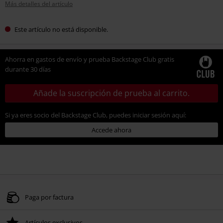
Más detalles del artículo
Este artículo no está disponible.
Ahorra en gastos de envío y prueba Backstage Club gratis
durante 30 días
Añade la suscripción de prueba al carrito.
Si ya eres socio del Backstage Club, puedes iniciar sesión aquí:
Accede ahora
Paga por factura
Artículos exclusivos