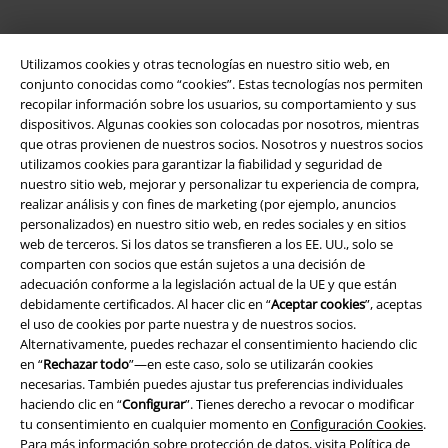
Legal
Utilizamos cookies y otras tecnologías en nuestro sitio web, en
Términos y Condiciones
conjunto conocidas como “cookies”. Estas tecnologías nos permiten
recopilar información sobre los usuarios, su comportamiento y sus
Aviso Legal
dispositivos. Algunas cookies son colocadas por nosotros, mientras
que otras provienen de nuestros socios. Nosotros y nuestros socios
Ley protección de datos
utilizamos cookies para garantizar la fiabilidad y seguridad de
nuestro sitio web, mejorar y personalizar tu experiencia de compra,
realizar análisis y con fines de marketing (por ejemplo, anuncios
Eliminación de residuos y protección del medioambiente
personalizados) en nuestro sitio web, en redes sociales y en sitios
web de terceros. Si los datos se transfieren a los EE. UU., solo se
Declaración de Conformidad
comparten con socios que están sujetos a una decisión de
adecuación conforme a la legislación actual de la UE y que están
Información sobre accesibilidad
debidamente certificados. Al hacer clic en “
Aceptar cookies
”, aceptas
el uso de cookies por parte nuestra y de nuestros socios.
Configuración Cookies
Alternativamente, puedes rechazar el consentimiento haciendo clic
en “
Rechazar todo
”—en este caso, solo se utilizarán cookies
necesarias. También puedes ajustar tus preferencias individuales
Cancelar pedido
haciendo clic en “
Configurar
”. Tienes derecho a revocar o modificar
tu consentimiento en cualquier momento en
Configuración Cookies
.
Todos los precios incluyen el IVA pero no los
gastos de transporte
Para más información sobre protección de datos, visita
Política de