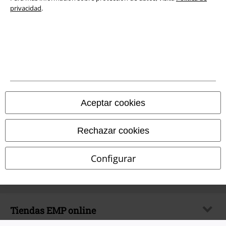
© 1986-2026 E.M.P. Merchandising HGmbH
privacidad
.
Tiendas EMP online
EMP International
EMP France
Aceptar cookies
EMP Deutschland
Rechazar cookies
EMP Italia
EMP Polska
Configurar
EMP Česká Republika
EMP Norge
EMP Schweiz
EMP Suomi