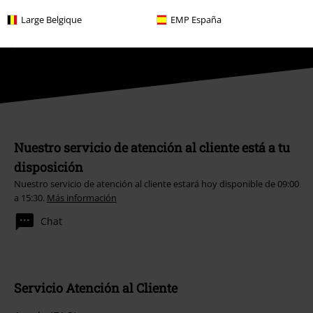
Chat
Large Belgique
EMP España
Servicio Atención al Cliente
Ayuda (FAQ)
Política de Devolución
Devolver un artículo
Información de tallas generales
Cancelar mi membresía BSC
Métodos de pago
Descuentos para ti