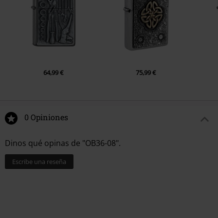
No aptas para conducir al atardecer o de noche.
64,99 €
75,99 €
0 Opiniones
Dinos qué opinas de "OB36-08".
Escribe una reseña