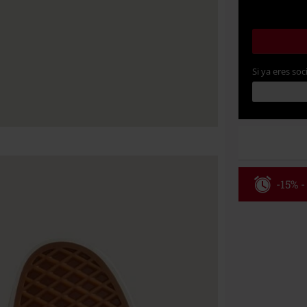
Si ya eres soc
-15% -
Código
Válidez 8/6/26
Solo online. P
Tras introduci
No acumulable
descuento: lib