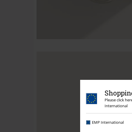
Shopping
Please click he
International
EMP International