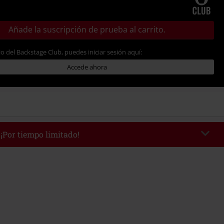
Añade la suscripción de prueba al carrito.
io del Backstage Club, puedes iniciar sesión aquí:
Accede ahora
 ¡Por tiempo limitado!
AFTERWORK
Copia el código
 desde 16:00 hasta 23:59.
edido mínimo 49,99 €.
r el código, el descuento se deducirá automáticamente al final del pedido.
 con otras promociones Códigos promocionales.. Quedan excluidos de este
ros, artículos multimedia, entradas, Rammstein, (Till) Lindemann, Böhse