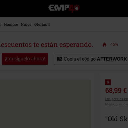
EMP
-
Música,
Películas,
r
Hombre
Niños
Ofertas %
TV
&
Gaming
descuentos te están esperando.
-15%
Merch
-
Ropa
¡Consíguelo ahora!
Copia el código
AFTERWORK
Alternativa
%
68,99 €
Los precios in
Mejor precio e
"Old Sk