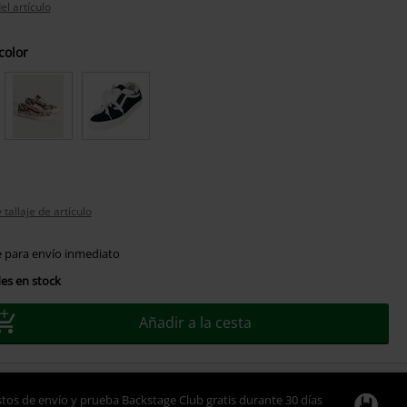
el artículo
color
tallaje de artículo
e para envío inmediato
es en stock
Añadir a la cesta
tos de envío y prueba Backstage Club gratis durante 30 días