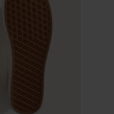
Onkelz, Broile
que incluyan 