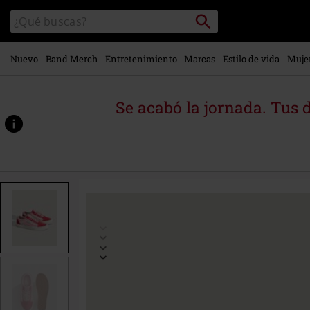
Ir al
Buscar
Buscar
contenido
en
principal
el
catálogo
Nuevo
Band Merch
Entretenimiento
Marcas
Estilo de vida
Muje
Se acabó la jornada. Tus 
https://www.emp-
online.es/p/old-
skool/590512.html