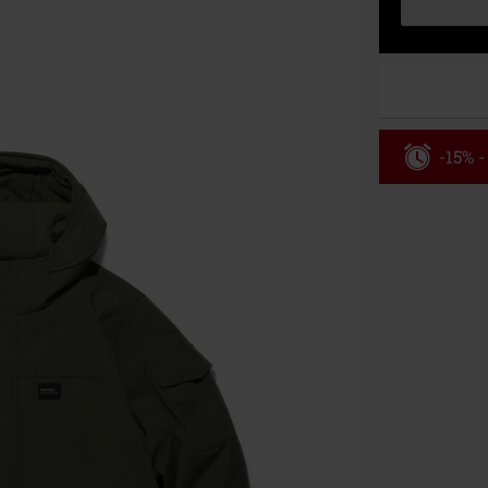
-15% -
Código
Válido hasta 8
Solo online. P
Tras introduci
No acumulable
descuento: lib
Onkelz, Broile
que incluyan 