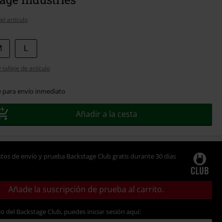
el artículo
M
L
tallaje de artículo
e para envío inmediato
Añadir a la cesta
tos de envío y prueba Backstage Club gratis durante 30 días
Añade la suscripción de prueba al carrito.
io del Backstage Club, puedes iniciar sesión aquí: