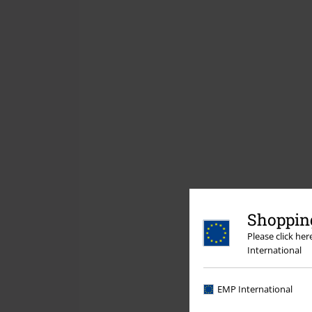
Shopping
Please click he
International
EMP International