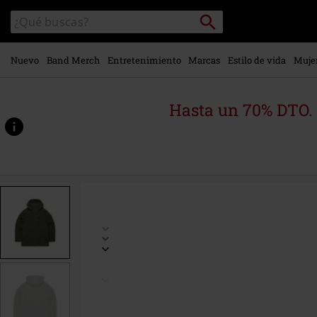
Ir al
Buscar
Buscar
contenido
en
principal
el
catálogo
Nuevo
Band Merch
Entretenimiento
Marcas
Estilo de vida
Muje
Hasta un 70% DTO.
https://www.emp-
online.es/p/oliver-
jacket/574849.html