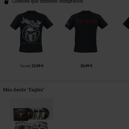
Clientes que también compraron
LP 2
1.
Take It Easy (Live at Anaheim Stadium, Anaheim, CA, 9/28/1975)
2.
Outlaw Man (Live at Anaheim Stadium, Anaheim, CA, 9/28/1975)
3.
Doolin-Dalton / Desperado (Reprise) [Live at Anaheim Stadium,
Anaheim, CA, 9/28/1975]
4.
One of These Nights (Live at Anaheim Stadium, Anaheim, CA,
9/28/1975)
5.
Ol' 55 (Live at Anaheim Stadium, Anaheim, CA, 9/28/1975)
23,99 €
26,99 €
Desde
6.
Lyin' Eyes (Live at Anaheim Stadium, Anaheim, CA, 9/28/1975)
7.
Take It to the Limit (Live at Anaheim Stadium, Anaheim, CA,
9/28/1975)
Más desde "Eagles"
LP 3
1.
Blackberry Blossom (Live at Anaheim Stadium, Anaheim, CA,
9/28/1975)