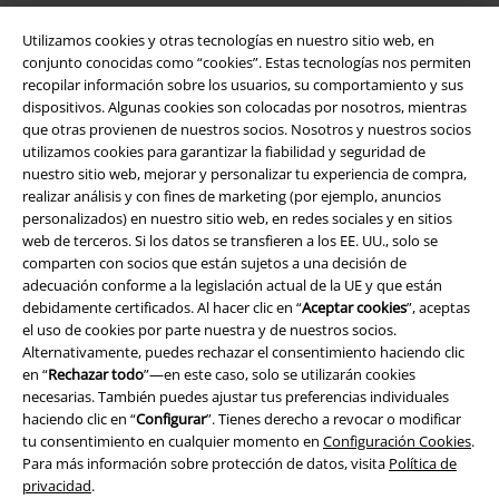
Utilizamos cookies y otras tecnologías en nuestro sitio web, en
conjunto conocidas como “cookies”. Estas tecnologías nos permiten
recopilar información sobre los usuarios, su comportamiento y sus
dispositivos. Algunas cookies son colocadas por nosotros, mientras
que otras provienen de nuestros socios. Nosotros y nuestros socios
utilizamos cookies para garantizar la fiabilidad y seguridad de
nuestro sitio web, mejorar y personalizar tu experiencia de compra,
realizar análisis y con fines de marketing (por ejemplo, anuncios
personalizados) en nuestro sitio web, en redes sociales y en sitios
Legal
web de terceros. Si los datos se transfieren a los EE. UU., solo se
Términos y Condiciones
comparten con socios que están sujetos a una decisión de
adecuación conforme a la legislación actual de la UE y que están
debidamente certificados. Al hacer clic en “
Aceptar cookies
”, aceptas
Aviso Legal
el uso de cookies por parte nuestra y de nuestros socios.
Alternativamente, puedes rechazar el consentimiento haciendo clic
Ley protección de datos
en “
Rechazar todo
”—en este caso, solo se utilizarán cookies
necesarias. También puedes ajustar tus preferencias individuales
Eliminación de residuos y protección del medioambiente
haciendo clic en “
Configurar
”. Tienes derecho a revocar o modificar
tu consentimiento en cualquier momento en
Configuración Cookies
.
Declaración de Conformidad
Para más información sobre protección de datos, visita
Política de
privacidad
.