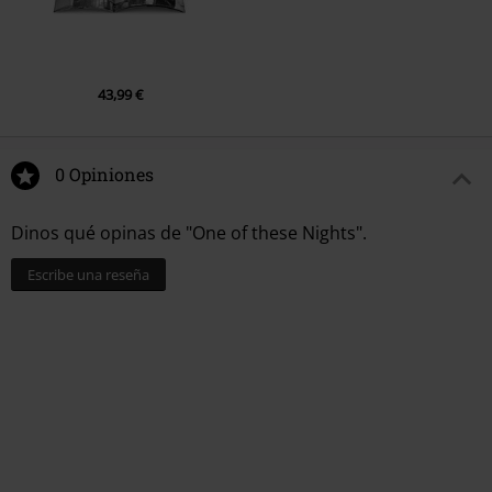
2.
Midnight Flyer (Live at Anaheim Stadium, Anaheim, CA, 9/28/1975)
3.
Already Gone (Live at Anaheim Stadium, Anaheim, CA, 9/28/1975)
4.
Too Many Hands (Live at Anaheim Stadium, Anaheim, CA,
9/28/1975)
43,99 €
5.
James Dean (Live at Anaheim Stadium, Anaheim, CA, 9/28/1975)
6.
Witchy Woman (Live at Anaheim Stadium, Anaheim, CA,
0 Opiniones
9/28/1975)
7.
Rocky Mountain Way (with Joe Walsh) [Live at Anaheim Stadium,
Dinos qué opinas de "One of these Nights".
Anaheim, CA, 9/28/1975]
8.
Carol (Live at Anaheim Stadium, Anaheim, CA, 9/28/1975)
Escribe una reseña
9.
The Best of My Love (Live at Anaheim Stadium, Anaheim, CA,
9/28/1975)