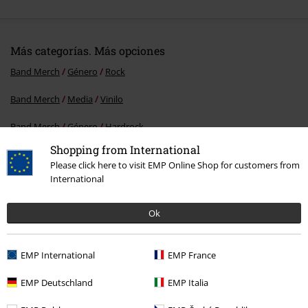
Más categorías. Más opciones
Band Merch
Género
Rock
Band Merch
Media
Vinilo
Band Merch
Género
Hardrock
Shopping from International
Ofertas %
Media
Vinyl
Please click here to visit EMP Online Shop for customers from
International
15%
Ok
E-mail Newsletter
descuento
¡Cheque regalo del 15% de descuento,
EMP International
EMP France
suscríbete ahora!
Más
EMP Deutschland
EMP Italia