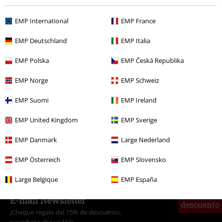
19,99 €
EMP International
EMP France
EMP Deutschland
EMP Italia
Más categorías. Más opciones
EMP Polska
EMP Česká Republika
Nuevo
Ropa
Camisetas & Tops
Camisetas
EMP Norge
EMP Schweiz
Entretenimiento
EMP Suomi
EMP Ireland
Ropa
Camisetas & Tops
Camisetas
EMP United Kingdom
EMP Sverige
Películas & TV
Cartoon
Ropa
Camisetas & Tops
Camisetas
EMP Danmark
Large Nederland
Películas & TV
Ropa
Camisetas & Tops
Camisetas
EMP Österreich
EMP Slovensko
Large Belgique
EMP España
15%
E-mail Newsletter
descuento
¡Cheque regalo del 15% de descuento,