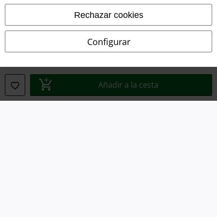
Rechazar cookies
Declaración de Conformidad
Configurar
Información sobre accesibilidad
Configuración Cookies
Añadir a la cesta
Cancelar pedido
Todos los precios incluyen el IVA pero no los
gastos de transporte
© 1986-2026 E.M.P. Merchandising HGmbH
Tiendas EMP online
EMP International
EMP France