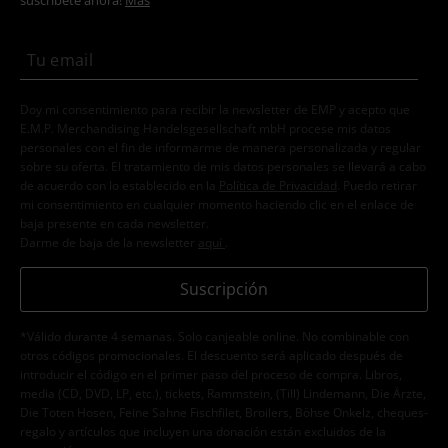
suscríbete ahora!
Más
Doy mi consentimiento para recibir la newsletter de EMP y acepto que
E.M.P. Merchandising Handelsgesellschaft mbH procese mis datos
personales con el fin de informarme de manera personalizada y regular
sobre su oferta. El tratamiento de mis datos personales se llevará a cabo
de acuerdo con lo establecido en la
Política de Privacidad
. Puedo retirar
mi consentimiento en cualquier momento haciendo clic en el enlace de
baja presente en cada newsletter.
Darme de baja de la newsletter
aquí
.
Suscripción
*Válido durante 4 semanas. Solo canjeable online. No combinable con
otros códigos promocionales. El descuento será aplicado después de
introducir el código en el primer paso del proceso de compra. Libros,
media (CD, DVD, LP, etc.), tickets, Rammstein, (Till) Lindemann, Die Ärzte,
Die Toten Hosen, Feine Sahne Fischfilet, Broilers, Böhse Onkelz, cheques-
regalo y artículos que incluyen una donación están excluidos de la