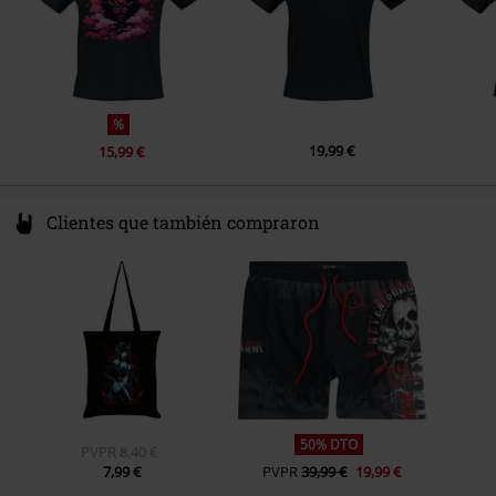
Peso/Gramaje - Camisetas
Camiseta básica (aprox. 150 g/m²)
- Lightweight
%
19,99 €
15,99 €
Clientes que también compraron
50% DTO
PVPR
8,40 €
7,99 €
PVPR
39,99 €
19,99 €