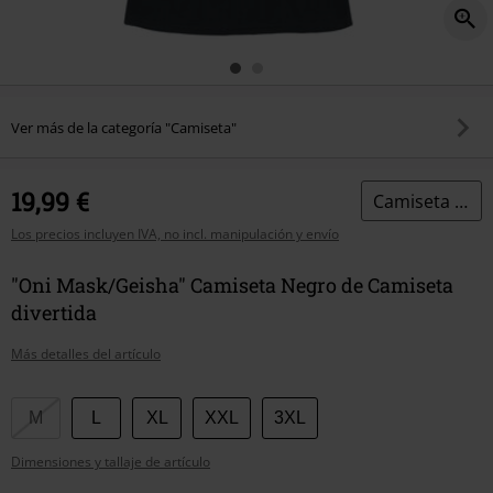
Ver más de la categoría "Camiseta"
19,99 €
Camiseta divertida
Los precios incluyen IVA, no incl. manipulación y envío
"Oni Mask/Geisha" Camiseta Negro de Camiseta
divertida
Más detalles del artículo
Elige
M
L
XL
XXL
3XL
tu
Dimensiones y tallaje de artículo
talla