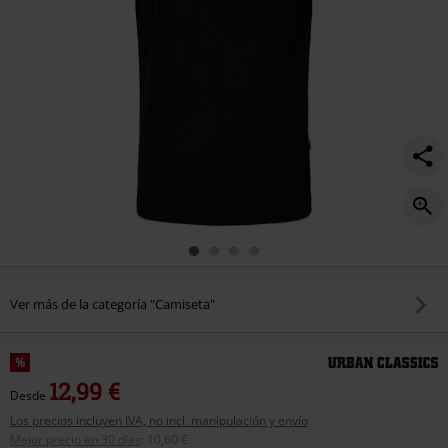
Ver más de la categoría "Camiseta"
%
12,99 €
Desde
Los precios incluyen IVA, no incl. manipulación y envío
Mejor precio en 30 días
:
10,60 €