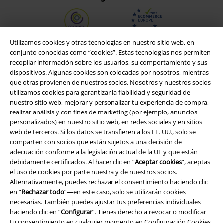
Utilizamos cookies y otras tecnologías en nuestro sitio web, en
conjunto conocidas como “cookies”. Estas tecnologías nos permiten
recopilar información sobre los usuarios, su comportamiento y sus
dispositivos. Algunas cookies son colocadas por nosotros, mientras
que otras provienen de nuestros socios. Nosotros y nuestros socios
utilizamos cookies para garantizar la fiabilidad y seguridad de
nuestro sitio web, mejorar y personalizar tu experiencia de compra,
realizar análisis y con fines de marketing (por ejemplo, anuncios
personalizados) en nuestro sitio web, en redes sociales y en sitios
web de terceros. Si los datos se transfieren a los EE. UU., solo se
Legal
comparten con socios que están sujetos a una decisión de
adecuación conforme a la legislación actual de la UE y que están
Términos y Condiciones
debidamente certificados. Al hacer clic en “
Aceptar cookies
”, aceptas
el uso de cookies por parte nuestra y de nuestros socios.
Alternativamente, puedes rechazar el consentimiento haciendo clic
Aviso Legal
en “
Rechazar todo
”—en este caso, solo se utilizarán cookies
necesarias. También puedes ajustar tus preferencias individuales
Ley protección de datos
haciendo clic en “
Configurar
”. Tienes derecho a revocar o modificar
tu consentimiento en cualquier momento en
Configuración Cookies
.