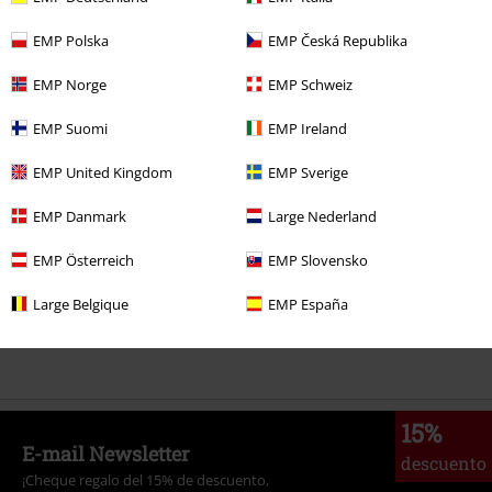
%
12,99 €
EMP Polska
EMP Česká Republika
Desde
EMP Norge
EMP Schweiz
Más categorías. Más opciones
EMP Suomi
EMP Ireland
Nuevo
Ropa
Camisetas & Tops
Camisetas
EMP United Kingdom
EMP Sverige
Marcas Ropa
Ropa
Camisetas & Tops
Camisetas
EMP Danmark
Large Nederland
Marcas Ropa
Hombre
EMP Österreich
EMP Slovensko
Ropa
Camisetas & Tops
Camisetas
Large Belgique
EMP España
Ropa & accesorios
Tops
Camisetas
15%
E-mail Newsletter
descuento
¡Cheque regalo del 15% de descuento,