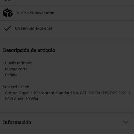
del pedido.
30 días de devolución
No acumulable con otras promociones Códigos promocionales.. Quedan
excluidos de este descuento: libros, artículos multimedia, entradas,
Rammstein, (Till) Lindemann, Böhse Onkelz, Broilers, Die Ärzte, Die Toten
Un servicio excelente
Hosen, Metality, Funko Pop!, vales regalo y artículos que incluyan una
donación.
Descripción de artículo
- Cuello redondo
- Manga corta
- Ceñida
Sostenibilidad:
- Cotton Organic 100 content Standard No. GCL-2OC301319/OCS-2021-1
- BSCI Audit: 193854
Información