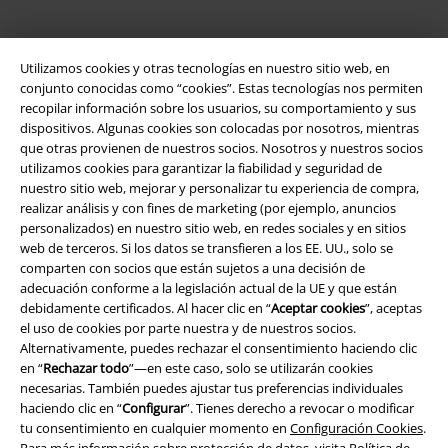
App de EMP
Utilizamos cookies y otras tecnologías en nuestro sitio web, en
¡Descarga la nueva App EMP totalmente GRATIS y disfruta de todas
conjunto conocidas como “cookies”. Estas tecnologías nos permiten
sus nuevas funciones y ventajas!
recopilar información sobre los usuarios, su comportamiento y sus
dispositivos. Algunas cookies son colocadas por nosotros, mientras
que otras provienen de nuestros socios. Nosotros y nuestros socios
utilizamos cookies para garantizar la fiabilidad y seguridad de
nuestro sitio web, mejorar y personalizar tu experiencia de compra,
realizar análisis y con fines de marketing (por ejemplo, anuncios
A Warner Music Group Company
personalizados) en nuestro sitio web, en redes sociales y en sitios
web de terceros. Si los datos se transfieren a los EE. UU., solo se
comparten con socios que están sujetos a una decisión de
adecuación conforme a la legislación actual de la UE y que están
debidamente certificados. Al hacer clic en “
Aceptar cookies
”, aceptas
el uso de cookies por parte nuestra y de nuestros socios.
Alternativamente, puedes rechazar el consentimiento haciendo clic
Seguridad
en “
Rechazar todo
”—en este caso, solo se utilizarán cookies
necesarias. También puedes ajustar tus preferencias individuales
haciendo clic en “
Configurar
”. Tienes derecho a revocar o modificar
tu consentimiento en cualquier momento en
Configuración Cookies
.