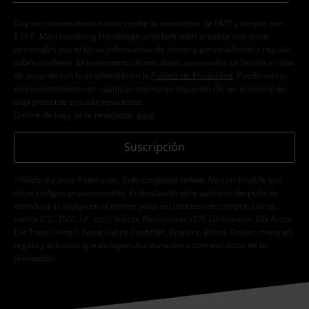
Doy mi consentimiento para recibir la newsletter de EMP y acepto que
E.M.P. Merchandising Handelsgesellschaft mbH procese mis datos
personales con el fin de informarme de manera personalizada y regular
sobre su oferta. El tratamiento de mis datos personales se llevará a cabo
de acuerdo con lo establecido en la
Política de Privacidad
. Puedo retirar
mi consentimiento en cualquier momento haciendo clic en el enlace de
baja presente en cada newsletter.
Darme de baja de la newsletter
aquí
.
Suscripción
*Válido durante 4 semanas. Solo canjeable online. No combinable con
otros códigos promocionales. El descuento será aplicado después de
introducir el código en el primer paso del proceso de compra. Libros,
media (CD, DVD, LP, etc.), tickets, Rammstein, (Till) Lindemann, Die Ärzte,
Die Toten Hosen, Feine Sahne Fischfilet, Broilers, Böhse Onkelz, cheques-
regalo y artículos que incluyen una donación están excluidos de la
promoción.