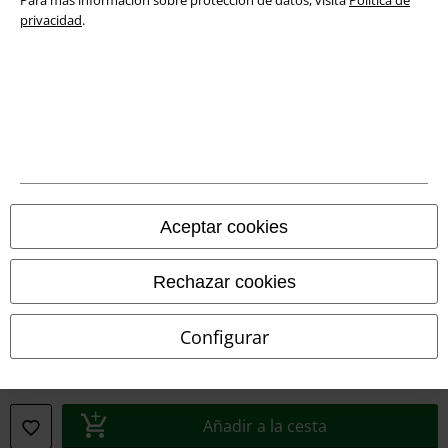
Para más información sobre protección de datos, visita
Política de
privacidad
.
Legal
Aceptar cookies
Términos y Condiciones
Aviso Legal
Rechazar cookies
Ley protección de datos
Configurar
Eliminación de residuos y protección del medioambiente
Declaración de Conformidad
Añadir a la cesta