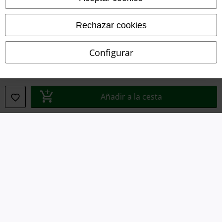
Aviso Legal
Rechazar cookies
Ley protección de datos
Configurar
Eliminación de residuos y protección del medioambiente
Declaración de Conformidad
Añadir a la cesta
Información sobre accesibilidad
Configuración Cookies
Cancelar pedido
Todos los precios incluyen el IVA pero no los
gastos de transporte
© 1986-2026 E.M.P. Merchandising HGmbH