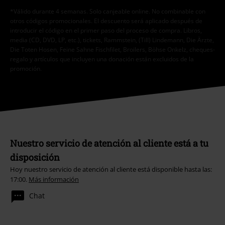
*Válido durante 4 semanas. Solo canjeable online. No combinable con
otros códigos promocionales. El descuento será aplicado después de
introducir el código en el primer paso del proceso de compra. Libros,
media (CD, DVD, LP, etc.), tickets, Rammstein, (Till) Lindemann, Die Ärzte,
Die Toten Hosen, Feine Sahne Fischfilet, Broilers, Böhse Onkelz, cheques-
regalo y artículos que incluyen una donación están excluidos de la
promoción.
Nuestro servicio de atención al cliente está a tu
disposición
Hoy nuestro servicio de atención al cliente está disponible hasta las:
17:00.
Más información
Chat