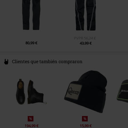
PVPR
56,24 €
80,99 €
43,99 €
Clientes que también compraron
%
%
194,99 €
15,99 €