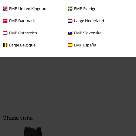
EMP United Kingdom
EMP Sverige
0 Opiniones
EMP Danmark
Large Nederland
Dinos qué opinas de "Original 874 Work Pant".
EMP Österreich
EMP Slovensko
Escribe una reseña
Large Belgique
EMP España
Última visita