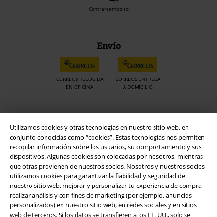
Contrareembolso
Envío
CORREOS RECOGIDA
CORREOS ENTREGA
EN OFICINA
A DOMICILIO
App de EMP
Utilizamos cookies y otras tecnologías en nuestro sitio web, en
¡Descarga la nueva App EMP totalmente GRATIS y disfruta de todas
conjunto conocidas como “cookies”. Estas tecnologías nos permiten
sus nuevas funciones y ventajas!
recopilar información sobre los usuarios, su comportamiento y sus
dispositivos. Algunas cookies son colocadas por nosotros, mientras
que otras provienen de nuestros socios. Nosotros y nuestros socios
utilizamos cookies para garantizar la fiabilidad y seguridad de
nuestro sitio web, mejorar y personalizar tu experiencia de compra,
realizar análisis y con fines de marketing (por ejemplo, anuncios
A Warner Music Group Company
personalizados) en nuestro sitio web, en redes sociales y en sitios
web de terceros. Si los datos se transfieren a los EE. UU., solo se