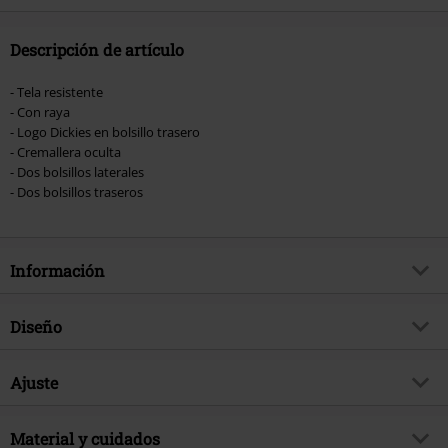
donación.
Descripción de artículo
- Tela resistente
- Con raya
- Logo Dickies en bolsillo trasero
- Cremallera oculta
- Dos bolsillos laterales
- Dos bolsillos traseros
Información
Artículo no.
463894
Diseño
Título
Original 874 Work Pant
Tipo de producto
Chino
Brand
Ajuste
Dickies
Patrón
Liso
tema producto
Básicos, Ropa casual, Ropa
Estilo
Recto
Rockera, Ropa de Calle
Tipo de Cierre
Material y cuidados
Cremallera cubierta