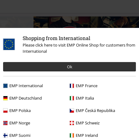
Shopping from International
Please click here to visit EMP Online Shop for customers from
International
Ok
EMP International
EMP France
EMP Deutschland
EMP Italia
EMP Polska
EMP Česká Republika
13% DTO
PVPR
20,00 €
EMP Norge
EMP Schweiz
19,99 €
PVPR
60,00 €
51,99 €
EMP Suomi
EMP Ireland