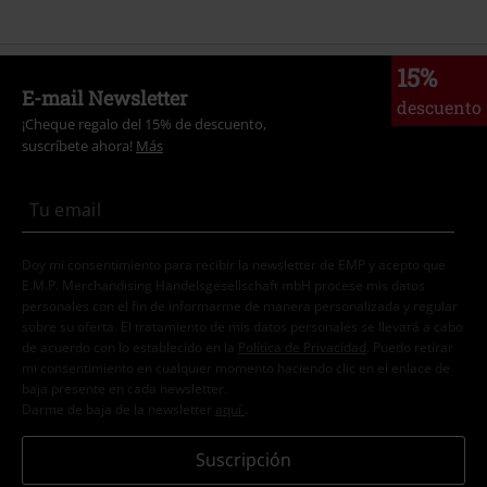
15%
E-mail Newsletter
descuento
¡Cheque regalo del 15% de descuento,
suscríbete ahora!
Más
Doy mi consentimiento para recibir la newsletter de EMP y acepto que
E.M.P. Merchandising Handelsgesellschaft mbH procese mis datos
personales con el fin de informarme de manera personalizada y regular
sobre su oferta. El tratamiento de mis datos personales se llevará a cabo
de acuerdo con lo establecido en la
Política de Privacidad
. Puedo retirar
mi consentimiento en cualquier momento haciendo clic en el enlace de
baja presente en cada newsletter.
Darme de baja de la newsletter
aquí
.
Suscripción