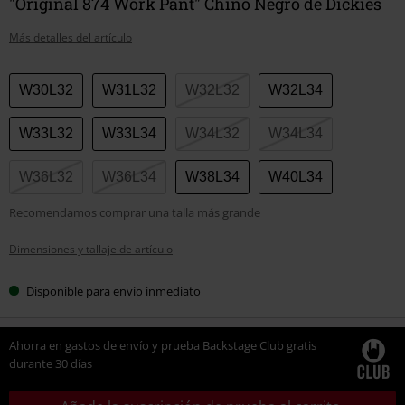
"Original 874 Work Pant" Chino Negro de Dickies
Más detalles del artículo
Elige
W30L32
W31L32
W32L32
W32L34
tu
talla
W33L32
W33L34
W34L32
W34L34
W36L32
W36L34
W38L34
W40L34
Recomendamos comprar una talla más grande
Dimensiones y tallaje de artículo
Disponible para envío inmediato
Ahorra en gastos de envío y prueba Backstage Club gratis
durante 30 días