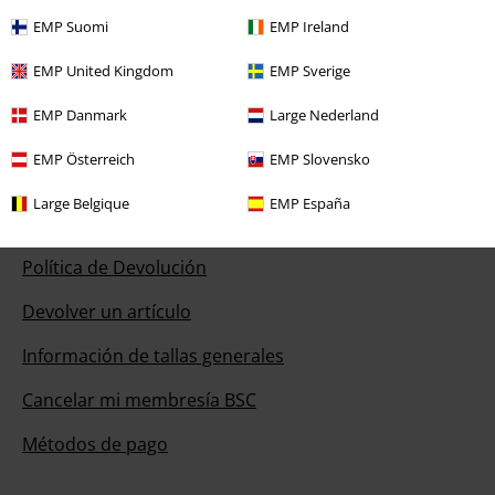
Disponibilidad: Lunes desde las 09:00 hasta las 17:00.
Más
EMP Suomi
EMP Ireland
información
EMP United Kingdom
EMP Sverige
Chat
EMP Danmark
Large Nederland
EMP Österreich
EMP Slovensko
Servicio Atención al Cliente
Large Belgique
EMP España
Ayuda (FAQ)
Política de Devolución
Devolver un artículo
Información de tallas generales
Cancelar mi membresía BSC
Métodos de pago