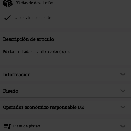
30 días de devolución
Un servicio excelente
Descripción de artículo
Edición limitada en vinilo a color (rojo).
Información
Artículo no.
584098
Diseño
Título
Outrun you all
Tipo de producto
SINGLE
Género Musical
Operador económico responsable UE
Hard Rock
Media - Formato 1-3
EP
tema producto
Bandas
Membran Media GmbH
Langenhorner Chaussee 602
Banda
House Of Protection
Lista de pistas
22419 Hamburg