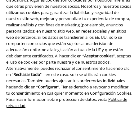
que otras provienen de nuestros socios. Nosotros y nuestros socios
utilizamos cookies para garantizar la fiabilidad y seguridad de
nuestro sitio web, mejorar y personalizar tu experiencia de compra,
realizar análisis y con fines de marketing (por ejemplo, anuncios
Legal
personalizados) en nuestro sitio web, en redes sociales y en sitios
web de terceros. Si los datos se transfieren a los EE. UU., solo se
Términos y Condiciones
comparten con socios que están sujetos a una decisión de
adecuación conforme a la legislación actual de la UE y que están
Aviso Legal
debidamente certificados. Al hacer clic en “
Aceptar cookies
”, aceptas
el uso de cookies por parte nuestra y de nuestros socios.
Ley protección de datos
Alternativamente, puedes rechazar el consentimiento haciendo clic
en “
Rechazar todo
”—en este caso, solo se utilizarán cookies
Eliminación de residuos y protección del medioambiente
necesarias. También puedes ajustar tus preferencias individuales
haciendo clic en “
Configurar
”. Tienes derecho a revocar o modificar
tu consentimiento en cualquier momento en
Configuración Cookies
.
Declaración de Conformidad
Para más información sobre protección de datos, visita
Política de
privacidad
.
Información sobre accesibilidad
Configuración Cookies
Cancelar pedido