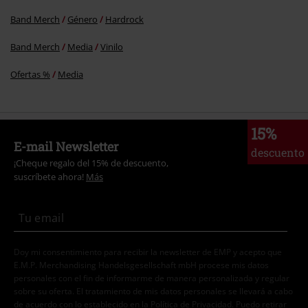
Band Merch
Género
Hardrock
Band Merch
Media
Vinilo
Ofertas %
Media
15%
E-mail Newsletter
descuento
¡Cheque regalo del 15% de descuento,
suscríbete ahora!
Más
Doy mi consentimiento para recibir la newsletter de EMP y acepto que
E.M.P. Merchandising Handelsgesellschaft mbH procese mis datos
personales con el fin de informarme de manera personalizada y regular
sobre su oferta. El tratamiento de mis datos personales se llevará a cabo
de acuerdo con lo establecido en la
Política de Privacidad
. Puedo retirar