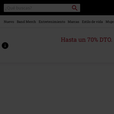
Ir al
Buscar
Buscar
contenido
en
principal
el
catálogo
Nuevo
Band Merch
Entretenimiento
Marcas
Estilo de vida
Muje
Hasta un 70% DTO.
https://www.emp-
online.es/p/pack-
army-
vintage-
shorts/603613.html