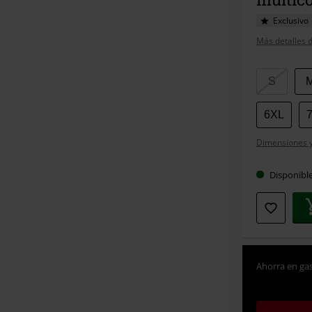
Exclusivo
Más detalles d
Elige
S
tu
talla
6XL
Dimensiones y 
Disponibl
Ahorra en gas