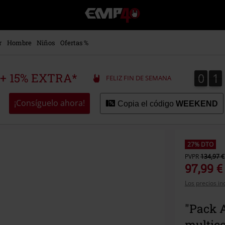
EMP
-
Música,
Películas,
r
Hombre
Niños
Ofertas %
TV
&
Gaming
0
1
0
1
 + 15% EXTRA*
FELIZ FIN DE SEMANA
Merch
-
Ropa
¡Consíguelo ahora!
Copia el código
WEEKEND
Alternativa
27% DTO
PVPR
134,97 €
97,99 €
Los precios in
"Pack 
multic