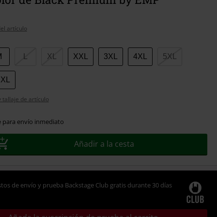
el artículo
M
L
XL
XXL
3XL
4XL
5XL
7XL
tallaje de artículo
e para envío inmediato
Añadir a la cesta
tos de envío y prueba Backstage Club gratis durante 30 días