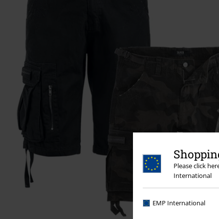
Shopping
Please click he
International
EMP International