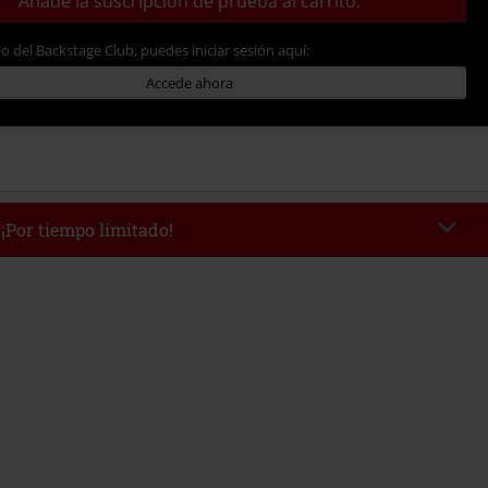
Añade la suscripción de prueba al carrito.
io del Backstage Club, puedes iniciar sesión aquí:
Accede ahora
 ¡Por tiempo limitado!
WEEKEND
Copia el código
/9/26
edido mínimo 49,99 €.
r el código, el descuento se deducirá automáticamente al final del pedido.
 con otras promociones Códigos promocionales.. Quedan excluidos de este
ros, artículos multimedia, entradas, Rammstein, (Till) Lindemann, Böhse
rs, Die Ärzte, Die Toten Hosen, Metality, Funko Pop!, vales regalo y artículos
una donación.