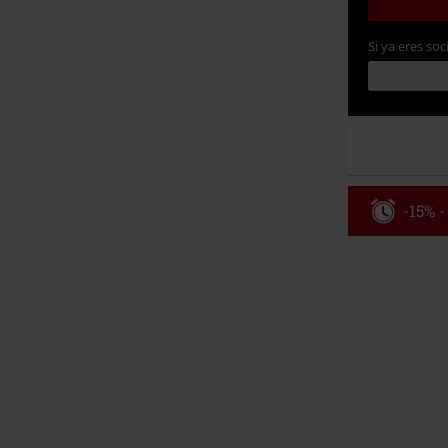
Si ya eres soc
-15% -
Código
Válido hasta 8
Solo online. P
Tras introduci
No acumulable
descuento: lib
Onkelz, Broile
que incluyan 