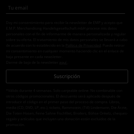
Doy mi consentimiento para recibir la newsletter de EMP y acepto que
E.M.P. Merchandising Handelsgesellschaft mbH procese mis datos
personales con el fin de informarme de manera personalizada y regular
sobre su oferta. El tratamiento de mis datos personales se llevará a cabo
de acuerdo con lo establecido en la
Política de Privacidad
. Puedo retirar
mi consentimiento en cualquier momento haciendo clic en el enlace de
baja presente en cada newsletter.
Darme de baja de la newsletter
aquí
.
Suscripción
*Válido durante 4 semanas. Solo canjeable online. No combinable con
otros códigos promocionales. El descuento será aplicado después de
introducir el código en el primer paso del proceso de compra. Libros,
media (CD, DVD, LP, etc.), tickets, Rammstein, (Till) Lindemann, Die Ärzte,
Die Toten Hosen, Feine Sahne Fischfilet, Broilers, Böhse Onkelz, cheques-
regalo y artículos que incluyen una donación están excluidos de la
promoción.