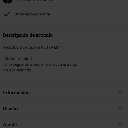
No acumulable con otras promociones Códigos promocionales.. Quedan
excluidos de este descuento: libros, artículos multimedia, entradas,
Rammstein, (Till) Lindemann, Böhse Onkelz, Broilers, Die Ärzte, Die Toten
Un servicio excelente
Hosen, Metality, Funko Pop!, vales regalo y artículos que incluyan una
donación.
Descripción de artículo
Pack doble de tops de RED by EMP:
- Máximo confort
- Uno negro, otro verde lavado con estrellas
- Cuello redondo
Información
Artículo no.
475682
Diseño
Título
Pack doble Tops
Tipo de producto
Top
Brand
Ajuste
RED by EMP