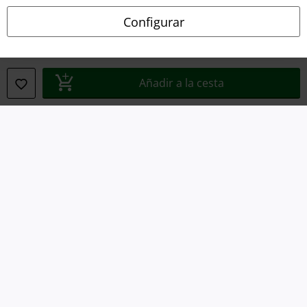
Declaración de Conformidad
Configurar
Información sobre accesibilidad
Configuración Cookies
Añadir a la cesta
Cancelar pedido
Todos los precios incluyen el IVA pero no los
gastos de transporte
© 1986-2026 E.M.P. Merchandising HGmbH
Tiendas EMP online
EMP International
EMP France
EMP Deutschland