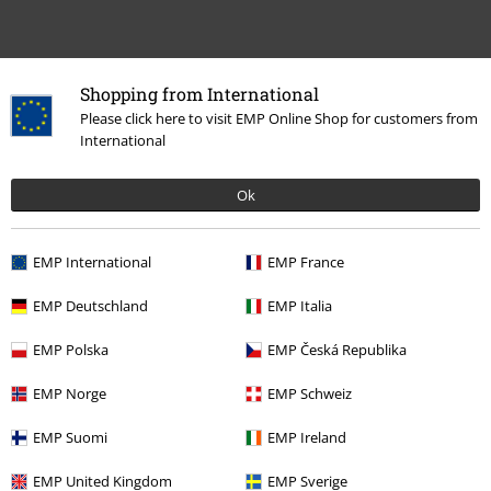
Shopping from International
Please click here to visit EMP Online Shop for customers from
International
Ok
Última visita
EMP International
EMP France
EMP Deutschland
EMP Italia
EMP Polska
EMP Česká Republika
EMP Norge
EMP Schweiz
EMP Suomi
EMP Ireland
PVPR
Desde
24,99 €
19,99 €
Desde
EMP United Kingdom
EMP Sverige