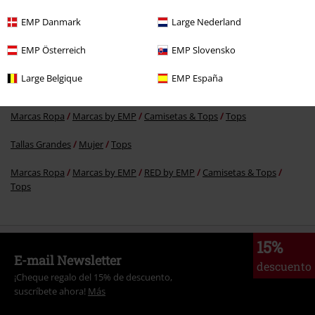
EMP Danmark
Large Nederland
Más categorías. Más opciones
EMP Österreich
EMP Slovensko
Marcas Ropa
Marcas by EMP
Mujer
RED by EMP
Ropa
Large Belgique
EMP España
Marcas Ropa
Mujer
Marcas Ropa
Marcas by EMP
Camisetas & Tops
Tops
Tallas Grandes
Mujer
Tops
Marcas Ropa
Marcas by EMP
RED by EMP
Camisetas & Tops
Tops
15%
E-mail Newsletter
descuento
¡Cheque regalo del 15% de descuento,
suscríbete ahora!
Más