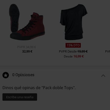
15% DTO
PVPR
34,99 €
32,99 €
PVPR
Desde
19,99 €
PV
16,99 €
Desde
0 Opiniones
Dinos qué opinas de "Pack doble Tops".
Escribe una reseña