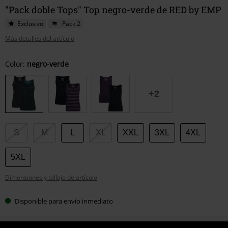
"Pack doble Tops" Top negro-verde de RED by EMP
Exclusivo
Pack 2
Más detalles del artículo
Elige
Color:
negro-verde
tu
talla
+2
S
M
L
XL
XXL
3XL
4XL
5XL
Dimensiones y tallaje de artículo
Disponible para envío inmediato