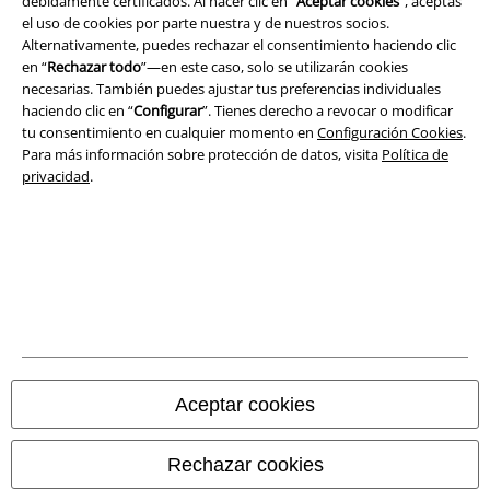
debidamente certificados. Al hacer clic en “
Aceptar cookies
”, aceptas
el uso de cookies por parte nuestra y de nuestros socios.
Alternativamente, puedes rechazar el consentimiento haciendo clic
en “
Rechazar todo
”—en este caso, solo se utilizarán cookies
necesarias. También puedes ajustar tus preferencias individuales
haciendo clic en “
Configurar
”. Tienes derecho a revocar o modificar
tu consentimiento en cualquier momento en
Configuración Cookies
.
Para más información sobre protección de datos, visita
Política de
privacidad
.
Legal
Términos y Condiciones
Aviso Legal
Ley protección de datos
Aceptar cookies
Eliminación de residuos y protección del medioambiente
Rechazar cookies