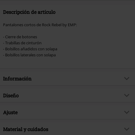
Descripción de artículo
Pantalones cortos de Rock Rebel by EMP:
- Cierre de botones
- Trabillas de cinturón
- Bolsillos añadidos con solapa
- Bolsillos laterales con solapa
Información
Artículo no.
469801
Diseño
Título
Pantalón corto cargo gris con
parches
Tipo de producto
Pantalones cortos
Ajuste
Brand
Rock Rebel by EMP
Patrón
Liso
Largo (de la ropa)
Normal
Exclusivo
Si
Detalles
Material y cuidados
Botón marca, Parches