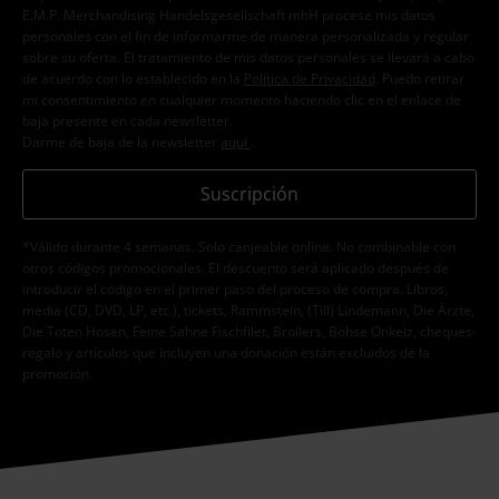
E.M.P. Merchandising Handelsgesellschaft mbH procese mis datos
personales con el fin de informarme de manera personalizada y regular
sobre su oferta. El tratamiento de mis datos personales se llevará a cabo
de acuerdo con lo establecido en la
Política de Privacidad
. Puedo retirar
mi consentimiento en cualquier momento haciendo clic en el enlace de
baja presente en cada newsletter.
Darme de baja de la newsletter
aquí
.
Suscripción
*Válido durante 4 semanas. Solo canjeable online. No combinable con
otros códigos promocionales. El descuento será aplicado después de
introducir el código en el primer paso del proceso de compra. Libros,
media (CD, DVD, LP, etc.), tickets, Rammstein, (Till) Lindemann, Die Ärzte,
Die Toten Hosen, Feine Sahne Fischfilet, Broilers, Böhse Onkelz, cheques-
regalo y artículos que incluyen una donación están excluidos de la
promoción.