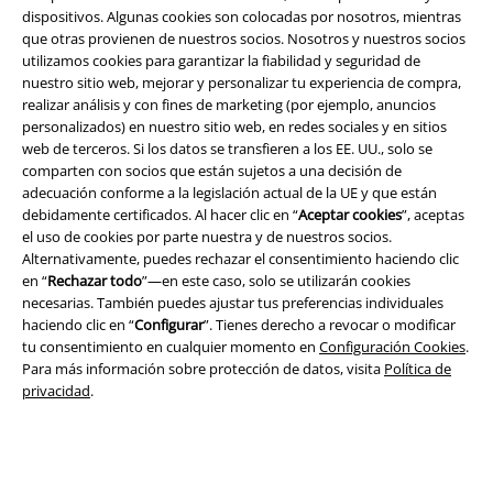
dispositivos. Algunas cookies son colocadas por nosotros, mientras
que otras provienen de nuestros socios. Nosotros y nuestros socios
utilizamos cookies para garantizar la fiabilidad y seguridad de
nuestro sitio web, mejorar y personalizar tu experiencia de compra,
realizar análisis y con fines de marketing (por ejemplo, anuncios
personalizados) en nuestro sitio web, en redes sociales y en sitios
web de terceros. Si los datos se transfieren a los EE. UU., solo se
comparten con socios que están sujetos a una decisión de
Legal
adecuación conforme a la legislación actual de la UE y que están
debidamente certificados. Al hacer clic en “
Aceptar cookies
”, aceptas
Términos y Condiciones
el uso de cookies por parte nuestra y de nuestros socios.
Alternativamente, puedes rechazar el consentimiento haciendo clic
Aviso Legal
en “
Rechazar todo
”—en este caso, solo se utilizarán cookies
necesarias. También puedes ajustar tus preferencias individuales
Ley protección de datos
haciendo clic en “
Configurar
”. Tienes derecho a revocar o modificar
tu consentimiento en cualquier momento en
Configuración Cookies
.
Eliminación de residuos y protección del medioambiente
Para más información sobre protección de datos, visita
Política de
privacidad
.
Declaración de Conformidad
Información sobre accesibilidad