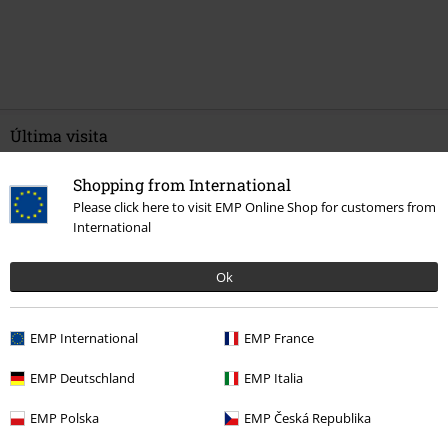
Última visita
Shopping from International
Please click here to visit EMP Online Shop for customers from
International
Ok
28% DTO
EMP International
EMP France
PVPR
59,99 €
43,19 €
EMP Deutschland
EMP Italia
EMP Polska
EMP Česká Republika
Más categorías. Más opciones