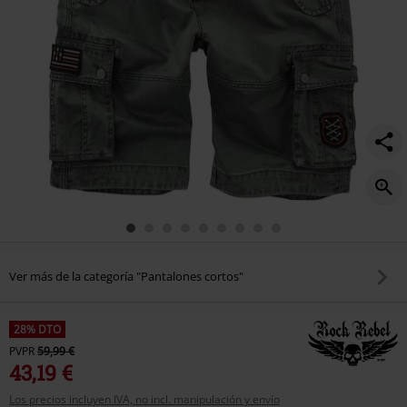
Ver más de la categoría "Pantalones cortos"
28% DTO
PVPR
59,99 €
43,19 €
Los precios incluyen IVA, no incl. manipulación y envío