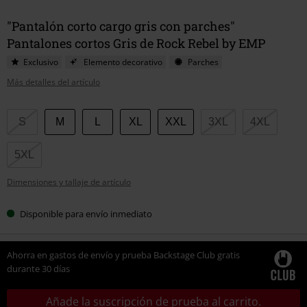
"Pantalón corto cargo gris con parches"
Pantalones cortos Gris de Rock Rebel by EMP
Exclusivo
Elemento decorativo
Parches
Más detalles del artículo
Elige
S
M
L
XL
XXL
3XL
4XL
tu
talla
5XL
Dimensiones y tallaje de artículo
Disponible para envío inmediato
Ahorra en gastos de envío y prueba Backstage Club gratis
durante 30 días
Añade la suscripción de prueba al carrito.