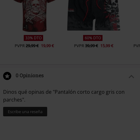
33% DTO
60% DTO
PVPR
29,99 €
19,99 €
PVPR
39,99 €
15,99 €
PV
0 Opiniones
Dinos qué opinas de "Pantalón corto cargo gris con
parches".
Escribe una reseña