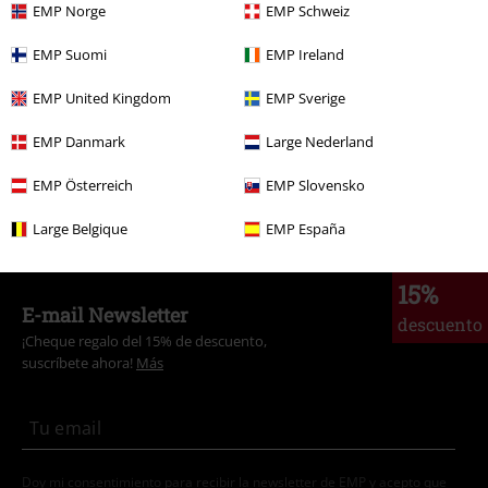
EMP Norge
EMP Schweiz
Ropa & accesorios
Pantalones
Pantalones Cortos
EMP Suomi
EMP Ireland
Marcas Ropa
Ropa
EMP United Kingdom
EMP Sverige
Marcas Ropa
Hombre
EMP Danmark
Large Nederland
Estilos
Básicos
Ropa
Pantalones
EMP Österreich
EMP Slovensko
Estilos
Básicos
Basics Hombre
Large Belgique
EMP España
15%
E-mail Newsletter
descuento
¡Cheque regalo del 15% de descuento,
suscríbete ahora!
Más
Doy mi consentimiento para recibir la newsletter de EMP y acepto que