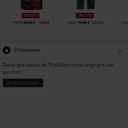
33% DTO
19% DTO
PVPR
29,99 €
19,99 €
PVPR
79,99 €
64,59 €
PV
0 Opiniones
Dinos qué opinas de "Pantalón corto cargo gris con
parches".
Escribe una reseña