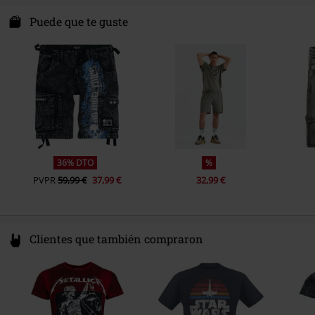
Sexo
Hombre
E.M.P. Merchandising Handelsgesellschaft mbH
Color
Gris
Darmer Esch 70 a
Puede que te guste
Sub marca
Original Sinners
49811 Lingen
Germany
www.emp.de
36% DTO
%
PVPR
59,99 €
37,99 €
32,99 €
Clientes que también compraron