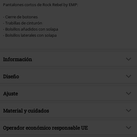
Pantalones cortos de Rock Rebel by EMP:
- Cierre de botones
- Trabillas de cinturón
- Bolsillos añadidos con solapa
- Bolsillos laterales con solapa
Información
Artículo no.
469801
Diseño
Título
Pantalón corto cargo gris con
parches
Tipo de producto
Pantalones cortos
Ajuste
Brand
Rock Rebel by EMP
Patrón
Liso
Largo (de la ropa)
Normal
Exclusivo
Si
Detalles
Material y cuidados
Botón marca, Parches
tema producto
Básicos
Tipo de Cierre
Abotonado
Material Externo
100% algodón
Operador económico responsable UE
Fecha de lanzamiento
4/5/24
Bolsillos
Bolsillo del pecho cosido, Con
Instrucciones de cuidado
Lavado a Máquina
Bolsillos Interiores