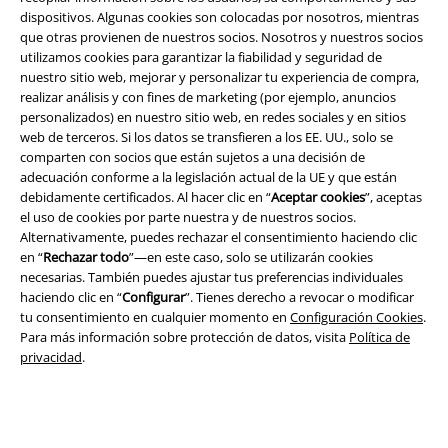
dispositivos. Algunas cookies son colocadas por nosotros, mientras
que otras provienen de nuestros socios. Nosotros y nuestros socios
utilizamos cookies para garantizar la fiabilidad y seguridad de
nuestro sitio web, mejorar y personalizar tu experiencia de compra,
realizar análisis y con fines de marketing (por ejemplo, anuncios
personalizados) en nuestro sitio web, en redes sociales y en sitios
web de terceros. Si los datos se transfieren a los EE. UU., solo se
Legal
comparten con socios que están sujetos a una decisión de
adecuación conforme a la legislación actual de la UE y que están
Términos y Condiciones
debidamente certificados. Al hacer clic en “
Aceptar cookies
”, aceptas
el uso de cookies por parte nuestra y de nuestros socios.
Aviso Legal
Alternativamente, puedes rechazar el consentimiento haciendo clic
en “
Rechazar todo
”—en este caso, solo se utilizarán cookies
necesarias. También puedes ajustar tus preferencias individuales
Ley protección de datos
haciendo clic en “
Configurar
”. Tienes derecho a revocar o modificar
tu consentimiento en cualquier momento en
Configuración Cookies
.
Eliminación de residuos y protección del medioambiente
Para más información sobre protección de datos, visita
Política de
privacidad
.
Declaración de Conformidad
Información sobre accesibilidad