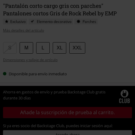
"Pantalón corto cargo gris con parches"
Pantalones cortos Gris de Rock Rebel by EMP
Exclusivo
Elemento decorativo
Parches
Más detalles del artículo
Elige
S
M
L
XL
XXL
tu
Dimensiones y tallaje de artículo
talla
Disponible para envío inmediato
Ahorra en gastos de envío y prueba Backstage Club gratis
durante 30 días
Añade la suscripción de prueba al carrito.
Si ya eres socio del Backstage Club, puedes iniciar sesión aquí:
Accede ahora