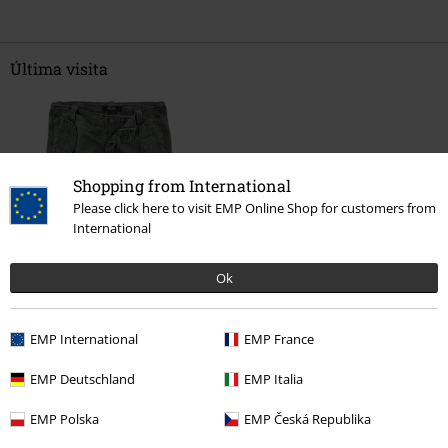
Última visita
Shopping from International
Please click here to visit EMP Online Shop for customers from
International
PVPR
59,99 €
Ok
53,99 €
EMP International
EMP France
Más categorías. Más opciones
EMP Deutschland
EMP Italia
Marcas Ropa
Marcas by EMP
Hombre
Rock Rebel by EMP
Ropa
EMP Polska
EMP Česká Republika
Pantalones