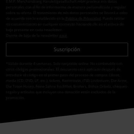
E.M.P. Merchandising Handelsgesellschaft mbH procese mis datos
personales con el fin de informarme de manera personalizada y regular
sobre su oferta. El tratamiento de mis datos personales se llevará a cabo
de acuerdo con lo establecido en la
Política de Privacidad
. Puedo retirar
mi consentimiento en cualquier momento haciendo clic en el enlace de
baja presente en cada newsletter.
Darme de baja de la newsletter
aquí
.
Suscripción
*Válido durante 4 semanas. Solo canjeable online. No combinable con
otros códigos promocionales. El descuento será aplicado después de
introducir el código en el primer paso del proceso de compra. Libros,
media (CD, DVD, LP, etc.), tickets, Rammstein, (Till) Lindemann, Die Ärzte,
Die Toten Hosen, Feine Sahne Fischfilet, Broilers, Böhse Onkelz, cheques-
regalo y artículos que incluyen una donación están excluidos de la
promoción.