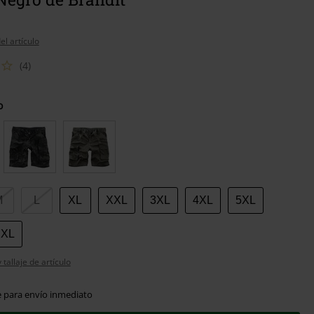
el artículo
(4)
o
M
L
XL
XXL
3XL
4XL
5XL
7XL
tallaje de artículo
e para envío inmediato