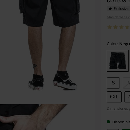
Exclusivo
Más detalles d
Elige
Color:
Negr
tu
talla
S
6XL
Dimensiones y 
Disponibl