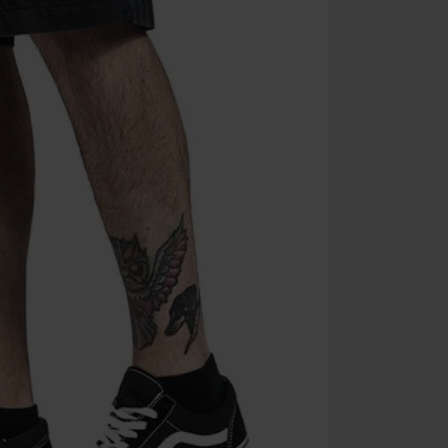
Válido hasta 8
Solo online. P
Tras introduci
No acumulable
descuento: lib
Onkelz, Broile
que incluyan 