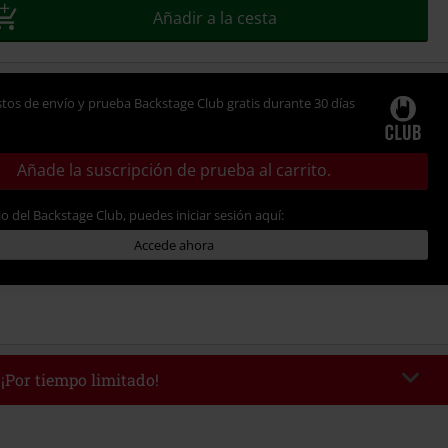
Añadir a la cesta
tos de envío y prueba Backstage Club gratis durante 30 días
Añade la suscripción de prueba al carrito.
io del Backstage Club, puedes iniciar sesión aquí:
Accede ahora
 ¡Por tiempo limitado!
WEEKEND
Copia el código