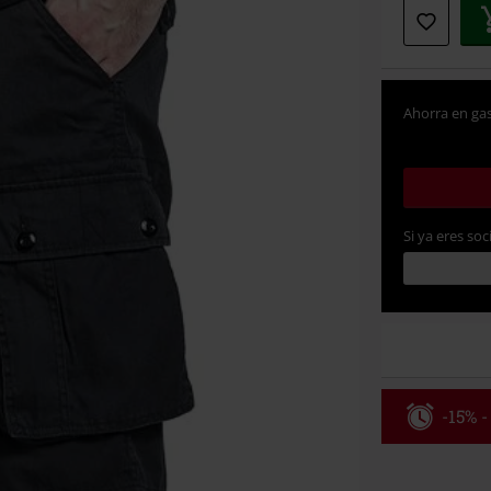
Ahorra en gas
Si ya eres soc
-15% -
Código