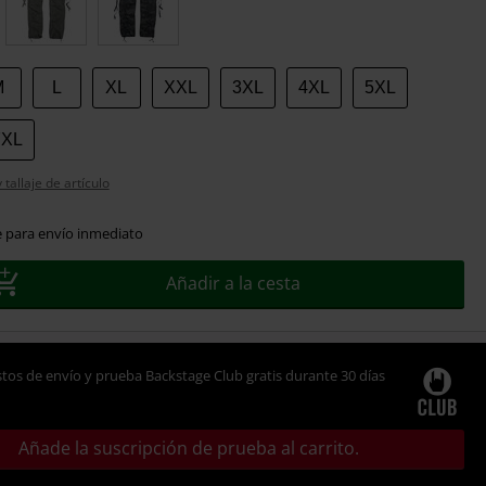
M
L
XL
XXL
3XL
4XL
5XL
7XL
tallaje de artículo
e para envío inmediato
Añadir a la cesta
tos de envío y prueba Backstage Club gratis durante 30 días
Añade la suscripción de prueba al carrito.