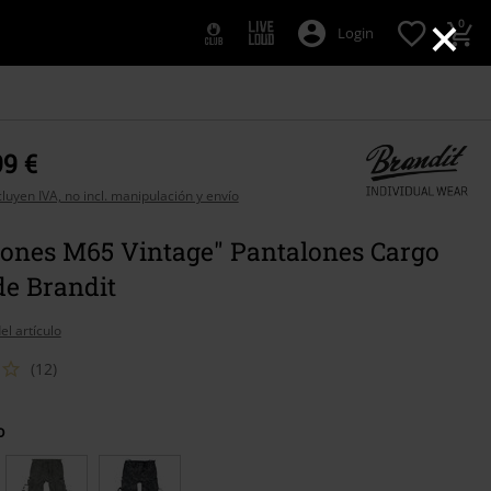
×
0
Login
99 €
cluyen IVA, no incl. manipulación y envío
lones M65 Vintage" Pantalones Cargo
de Brandit
el artículo
(12)
o