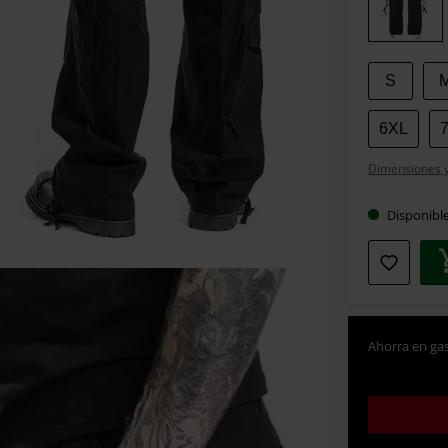
talla
S
6XL
Dimensiones y 
Disponibl
Ahorra en gas