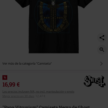
Ver más de la categoría "Camiseta"
%
16,99 €
Los precios incluyen IVA, no incl. manipulación y envío
Mejor precio en 30 días
:
12,47 €
"Papa Vitruvium" Camiseta Negro de Ghost