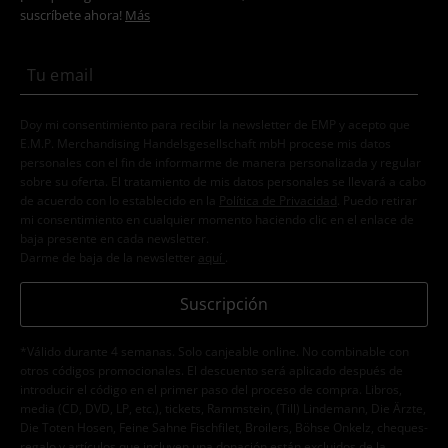
suscríbete ahora!
Más
Doy mi consentimiento para recibir la newsletter de EMP y acepto que
E.M.P. Merchandising Handelsgesellschaft mbH procese mis datos
personales con el fin de informarme de manera personalizada y regular
sobre su oferta. El tratamiento de mis datos personales se llevará a cabo
de acuerdo con lo establecido en la
Política de Privacidad
. Puedo retirar
mi consentimiento en cualquier momento haciendo clic en el enlace de
baja presente en cada newsletter.
Darme de baja de la newsletter
aquí
.
Suscripción
*Válido durante 4 semanas. Solo canjeable online. No combinable con
otros códigos promocionales. El descuento será aplicado después de
introducir el código en el primer paso del proceso de compra. Libros,
media (CD, DVD, LP, etc.), tickets, Rammstein, (Till) Lindemann, Die Ärzte,
Die Toten Hosen, Feine Sahne Fischfilet, Broilers, Böhse Onkelz, cheques-
regalo y artículos que incluyen una donación están excluidos de la