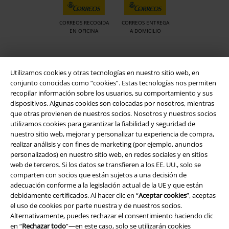
CORREOS RECOGIDA
CORREOS ENTREGA
EN OFICINA
A DOMICILIO
App de EMP
Utilizamos cookies y otras tecnologías en nuestro sitio web, en
¡Descarga la nueva App EMP totalmente GRATIS y disfruta de todas
conjunto conocidas como “cookies”. Estas tecnologías nos permiten
sus nuevas funciones y ventajas!
recopilar información sobre los usuarios, su comportamiento y sus
dispositivos. Algunas cookies son colocadas por nosotros, mientras
que otras provienen de nuestros socios. Nosotros y nuestros socios
utilizamos cookies para garantizar la fiabilidad y seguridad de
nuestro sitio web, mejorar y personalizar tu experiencia de compra,
realizar análisis y con fines de marketing (por ejemplo, anuncios
personalizados) en nuestro sitio web, en redes sociales y en sitios
A Warner Music Group Company
web de terceros. Si los datos se transfieren a los EE. UU., solo se
comparten con socios que están sujetos a una decisión de
adecuación conforme a la legislación actual de la UE y que están
debidamente certificados. Al hacer clic en “
Aceptar cookies
”, aceptas
el uso de cookies por parte nuestra y de nuestros socios.
Alternativamente, puedes rechazar el consentimiento haciendo clic
en “
Rechazar todo
”—en este caso, solo se utilizarán cookies
Seguridad