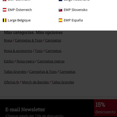
%
EMP Österreich
EMP Slovensko
16,99 €
Large Belgique
EMP España
Más categorías. Más opciones
Ropa
Camisetas & Tops
Camisetas
Ropa & accesorios
Tops
Camisetas
Estilos
Ropa negra
Camisetas negras
Tallas Grandes
Camisetas & Tops
Camisetas
Ofertas %
Merch de Bandas
Tallas Grandes
15%
E-mail Newsletter
descuento
¡Cheque regalo del 15% de descuento,