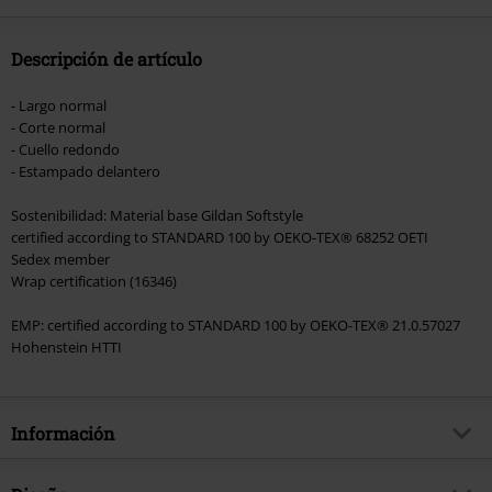
donación.
Descripción de artículo
- Largo normal
- Corte normal
- Cuello redondo
- Estampado delantero
Sostenibilidad: Material base Gildan Softstyle
certified according to STANDARD 100 by OEKO-TEX® 68252 OETI
Sedex member
Wrap certification (16346)
EMP: certified according to STANDARD 100 by OEKO-TEX® 21.0.57027
Hohenstein HTTI
Información
Artículo no.
579882