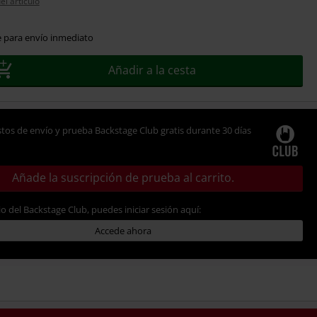
el artículo
e para envío inmediato
Añadir a la cesta
tos de envío y prueba Backstage Club gratis durante 30 días
Añade la suscripción de prueba al carrito.
io del Backstage Club, puedes iniciar sesión aquí:
Accede ahora