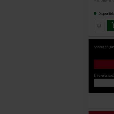
Más detalles d
Disponibl
Ahorra en gas
Si ya eres soc