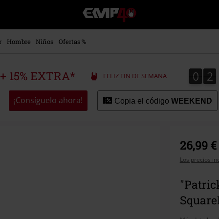
EMP
-
Música,
Películas,
r
Hombre
Niños
Ofertas %
TV
&
Gaming
0
2
0
2
 + 15% EXTRA*
FELIZ FIN DE SEMANA
Merch
-
Ropa
¡Consíguelo ahora!
Copia el código
WEEKEND
Alternativa
26,99 €
Los precios in
"Patric
Square