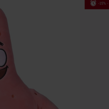
-15% -
Código
Válido hasta 8
Solo online. P
Tras introduci
No acumulable
descuento: lib
Onkelz, Broile
que incluyan 