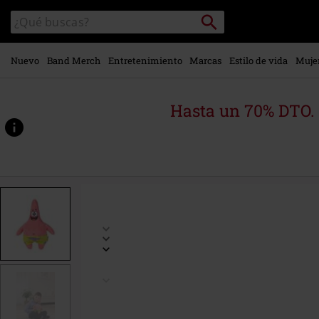
Ir al
Buscar
Buscar
contenido
en
principal
el
catálogo
Nuevo
Band Merch
Entretenimiento
Marcas
Estilo de vida
Muje
Hasta un 70% DTO.
https://www.emp-
online.es/p/patrick-
star/553288St.html