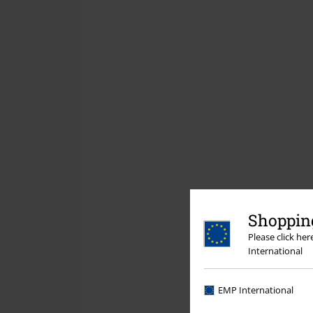
Shopping
Please click he
International
EMP International