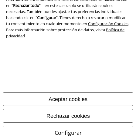
en “
Rechazar todo
”—en este caso, solo se utilizarán cookies
necesarias. También puedes ajustar tus preferencias individuales
haciendo clic en “
Configurar
”. Tienes derecho a revocar o modificar
tu consentimiento en cualquier momento en
Configuración Cookies
.
Para más información sobre protección de datos, visita
Política de
privacidad
.
Legal
Términos y Condiciones
Aviso Legal
Aceptar cookies
Ley protección de datos
Rechazar cookies
Eliminación de residuos y protección del medioambiente
Declaración de Conformidad
Configurar