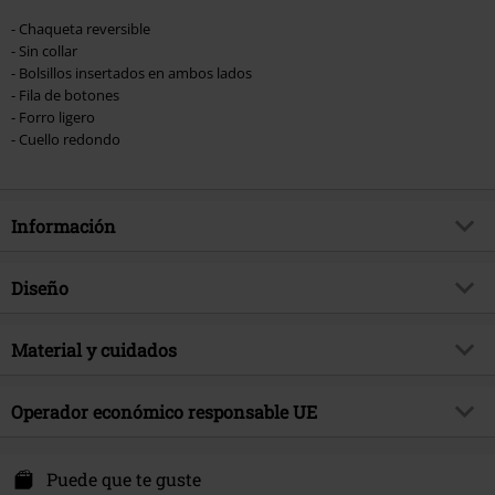
- Chaqueta reversible
- Sin collar
- Bolsillos insertados en ambos lados
- Fila de botones
- Forro ligero
- Cuello redondo
Información
Artículo no.
548216
Diseño
Título
Peake quilted liner coat -
Amusement 66
Tipo de producto
Abrigos
Material y cuidados
Brand
Vans
Patrón
Liso
Material Externo
100% poliéster
tema producto
Urban Fashion
Color
Operador económico responsable UE
Aceituna
Instrucciones de cuidado
Lavado a Máquina
Fecha de lanzamiento
12/1/23
VF Europe BV
Sexo
Mujer
Kerckhovenstraat 110
Puede que te guste