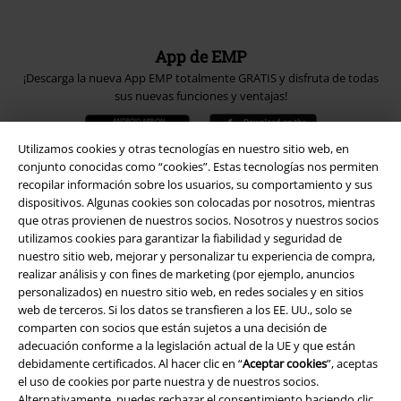
App de EMP
¡Descarga la nueva App EMP totalmente GRATIS y disfruta de todas
sus nuevas funciones y ventajas!
Utilizamos cookies y otras tecnologías en nuestro sitio web, en
conjunto conocidas como “cookies”. Estas tecnologías nos permiten
recopilar información sobre los usuarios, su comportamiento y sus
dispositivos. Algunas cookies son colocadas por nosotros, mientras
A Warner Music Group Company
que otras provienen de nuestros socios. Nosotros y nuestros socios
utilizamos cookies para garantizar la fiabilidad y seguridad de
nuestro sitio web, mejorar y personalizar tu experiencia de compra,
realizar análisis y con fines de marketing (por ejemplo, anuncios
personalizados) en nuestro sitio web, en redes sociales y en sitios
web de terceros. Si los datos se transfieren a los EE. UU., solo se
comparten con socios que están sujetos a una decisión de
Seguridad
adecuación conforme a la legislación actual de la UE y que están
debidamente certificados. Al hacer clic en “
Aceptar cookies
”, aceptas
el uso de cookies por parte nuestra y de nuestros socios.
Alternativamente, puedes rechazar el consentimiento haciendo clic