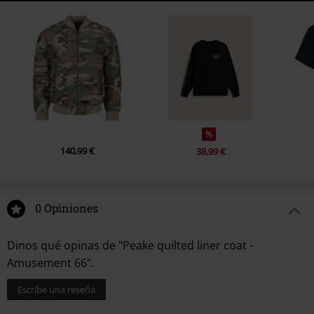
%
140,99 €
38,99 €
0 Opiniones
Dinos qué opinas de "Peake quilted liner coat -
Amusement 66".
Escribe una reseña