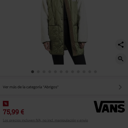
66/548216.html
Ver más de la categoría "Abrigos"
%
75,99 €
Los precios incluyen IVA, no incl. manipulación y envío