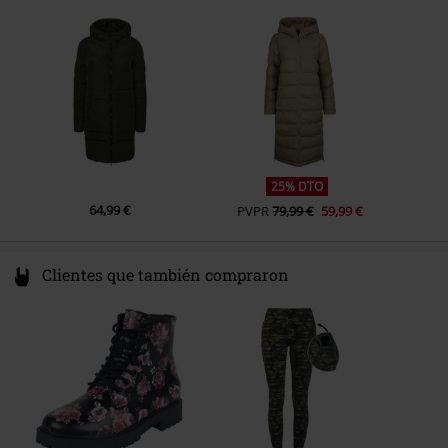
2880 Bornem
Belgium
www.vfc.com
25% DTO
64,99 €
PVPR
79,99 €
59,99 €
Clientes que también compraron