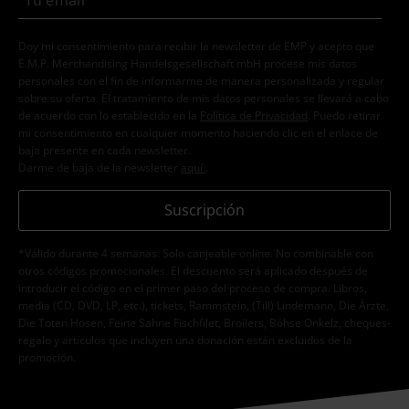
Doy mi consentimiento para recibir la newsletter de EMP y acepto que
E.M.P. Merchandising Handelsgesellschaft mbH procese mis datos
personales con el fin de informarme de manera personalizada y regular
sobre su oferta. El tratamiento de mis datos personales se llevará a cabo
de acuerdo con lo establecido en la
Política de Privacidad
. Puedo retirar
mi consentimiento en cualquier momento haciendo clic en el enlace de
baja presente en cada newsletter.
Darme de baja de la newsletter
aquí
.
Suscripción
*Válido durante 4 semanas. Solo canjeable online. No combinable con
otros códigos promocionales. El descuento será aplicado después de
introducir el código en el primer paso del proceso de compra. Libros,
media (CD, DVD, LP, etc.), tickets, Rammstein, (Till) Lindemann, Die Ärzte,
Die Toten Hosen, Feine Sahne Fischfilet, Broilers, Böhse Onkelz, cheques-
regalo y artículos que incluyen una donación están excluidos de la
promoción.