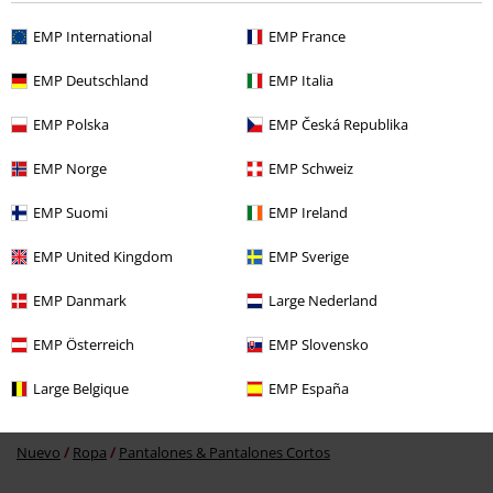
EMP International
EMP France
EMP Deutschland
EMP Italia
47% DTO
EMP Polska
EMP Česká Republika
PVPR
Desde
49,99 €
26,39 €
Desde
EMP Norge
EMP Schweiz
EMP Suomi
EMP Ireland
Más categorías. Más opciones
EMP United Kingdom
EMP Sverige
Ropa & accesorios
Pantalones
Pantalones Cortos
EMP Danmark
Large Nederland
Estilos
Ropa negra
Pantalones negros
EMP Österreich
EMP Slovensko
Estilos
Streetwear
Streetwear Mujer
Large Belgique
EMP España
Estilos
Streetwear
Ropa
Pantalones
Pantalones Cortos
Nuevo
Ropa
Pantalones & Pantalones Cortos