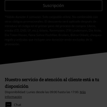
Suscripción
*Válido durante 4 semanas. Solo canjeable online. No combinable con
otros códigos promocionales. El descuento será aplicado después de
introducir el código en el primer paso del proceso de compra. Libros,
media (CD, DVD, LP, etc.), tickets, Rammstein, (Till) Lindemann, Die Ärzte,
Die Toten Hosen, Feine Sahne Fischfilet, Broilers, Böhse Onkelz, cheques-
regalo y artículos que incluyen una donación están excluidos de la
promoción.
Nuestro servicio de atención al cliente está a tu
disposición
Disponibilidad: Lunes desde las 09:00 hasta las 17:00.
Más
información
Chat