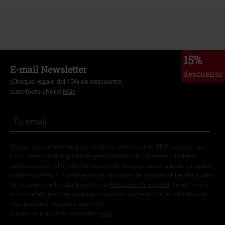
15%
E-mail Newsletter
descuento
¡Cheque regalo del 15% de descuento,
suscríbete ahora!
Más
Doy mi consentimiento para recibir la newsletter de EMP y acepto que
E.M.P. Merchandising Handelsgesellschaft mbH procese mis datos
personales con el fin de informarme de manera personalizada y regular
sobre su oferta. El tratamiento de mis datos personales se llevará a cabo
de acuerdo con lo establecido en la
Política de Privacidad
. Puedo retirar
mi consentimiento en cualquier momento haciendo clic en el enlace de
baja presente en cada newsletter.
Darme de baja de la newsletter
aquí
.