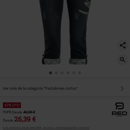
Ver más de la categoría "Pantalones cortos"
47% DTO
PVPR
Desde
49,99 €
26,39 €
Desde
Los precios incluyen IVA, no incl. manipulación y envío