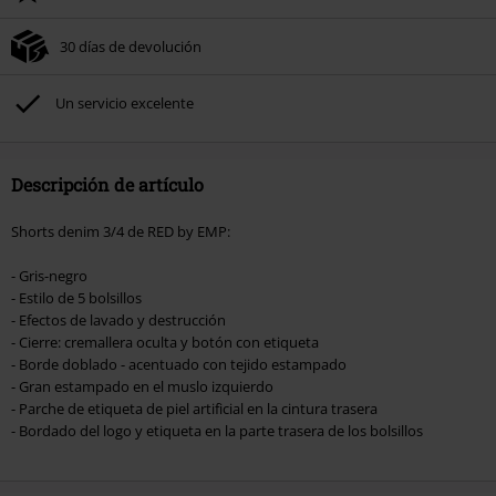
del pedido.
30 días de devolución
No acumulable con otras promociones Códigos promocionales.. Quedan
excluidos de este descuento: libros, artículos multimedia, entradas,
Rammstein, (Till) Lindemann, Böhse Onkelz, Broilers, Die Ärzte, Die Toten
Un servicio excelente
Hosen, Metality, Funko Pop!, vales regalo y artículos que incluyan una
donación.
Descripción de artículo
Shorts denim 3/4 de RED by EMP:
- Gris-negro
- Estilo de 5 bolsillos
- Efectos de lavado y destrucción
- Cierre: cremallera oculta y botón con etiqueta
- Borde doblado - acentuado con tejido estampado
- Gran estampado en el muslo izquierdo
- Parche de etiqueta de piel artificial en la cintura trasera
- Bordado del logo y etiqueta en la parte trasera de los bolsillos