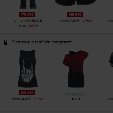
47% DTO
44% DTO
PVPR
Desde
49,99 €
PVPR
22,99 €
12,79 €
PV
26,39 €
Desde
Clientes que también compraron
52% DTO
PVPR
34,99 €
PVPR
24,99 €
11,99 €
26,99 €
PV