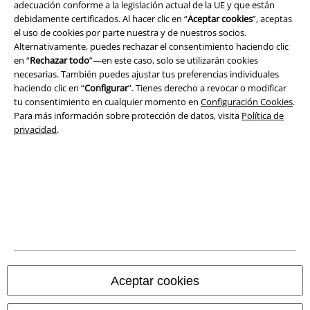
adecuación conforme a la legislación actual de la UE y que están
Legal
debidamente certificados. Al hacer clic en “
Aceptar cookies
”, aceptas
Términos y Condiciones
el uso de cookies por parte nuestra y de nuestros socios.
Alternativamente, puedes rechazar el consentimiento haciendo clic
en “
Rechazar todo
”—en este caso, solo se utilizarán cookies
Aviso Legal
necesarias. También puedes ajustar tus preferencias individuales
haciendo clic en “
Configurar
”. Tienes derecho a revocar o modificar
Ley protección de datos
tu consentimiento en cualquier momento en
Configuración Cookies
.
Para más información sobre protección de datos, visita
Política de
Eliminación de residuos y protección del medioambiente
privacidad
.
Declaración de Conformidad
Información sobre accesibilidad
Configuración Cookies
Cancelar pedido
Aceptar cookies
Todos los precios incluyen el IVA pero no los
gastos de transporte
© 1986-2026 E.M.P. Merchandising HGmbH