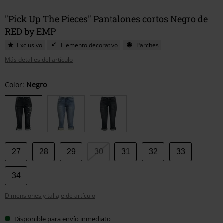
"Pick Up The Pieces" Pantalones cortos Negro de
RED by EMP
Exclusivo
Elemento decorativo
Parches
Más detalles del artículo
Elige
Color:
Negro
tu
talla
27
28
29
30
31
32
33
34
Dimensiones y tallaje de artículo
Disponible para envío inmediato