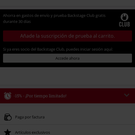
Ahorra en gastos de envío y prueba Backstage Club gratis
durante 30 días
Añade la suscripción de prueba al carrito.
Si ya eres socio del Backstage Club, puedes iniciar sesión aquí:
Accede ahora
-15% - ¡Por tiempo limitado!
Código
WEEKEND
Copia el código
Válido hasta 8/9/26
Paga por factura
Solo online. Pedido mínimo 49,99 €.
Artículos exclusivos
Tras introducir el código, el descuento se deducirá automáticamente al final