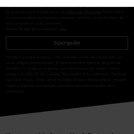
personales con el fin de informarme de manera personalizada y regular
sobre su oferta. El tratamiento de mis datos personales se llevará a cabo
de acuerdo con lo establecido en la
Política de Privacidad
. Puedo retirar
mi consentimiento en cualquier momento haciendo clic en el enlace de
baja presente en cada newsletter.
Darme de baja de la newsletter
aquí
.
Suscripción
*Válido durante 4 semanas. Solo canjeable online. No combinable con
otros códigos promocionales. El descuento será aplicado después de
introducir el código en el primer paso del proceso de compra. Libros,
media (CD, DVD, LP, etc.), tickets, Rammstein, (Till) Lindemann, Die Ärzte,
Die Toten Hosen, Feine Sahne Fischfilet, Broilers, Böhse Onkelz, cheques-
regalo y artículos que incluyen una donación están excluidos de la
promoción.