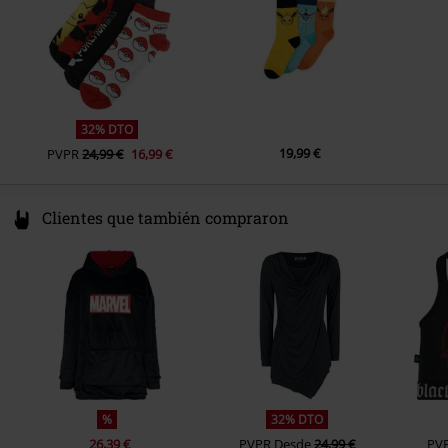
Fecha de lanzamiento
2/5/24
Sexo
Unisex
Personaje
Pikachu
Marca top
Nintendo
32% DTO
19,99 €
PVPR
24,99 €
16,99 €
Clientes que también compraron
%
32% DTO
26,39 €
PVPR
Desde
24,99 €
PV