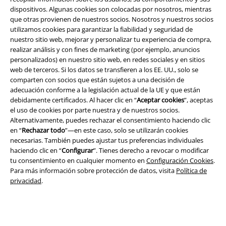
dispositivos. Algunas cookies son colocadas por nosotros, mientras
que otras provienen de nuestros socios. Nosotros y nuestros socios
utilizamos cookies para garantizar la fiabilidad y seguridad de
nuestro sitio web, mejorar y personalizar tu experiencia de compra,
realizar análisis y con fines de marketing (por ejemplo, anuncios
personalizados) en nuestro sitio web, en redes sociales y en sitios
Legal
web de terceros. Si los datos se transfieren a los EE. UU., solo se
comparten con socios que están sujetos a una decisión de
Términos y Condiciones
adecuación conforme a la legislación actual de la UE y que están
debidamente certificados. Al hacer clic en “
Aceptar cookies
”, aceptas
Aviso Legal
el uso de cookies por parte nuestra y de nuestros socios.
Alternativamente, puedes rechazar el consentimiento haciendo clic
Ley protección de datos
en “
Rechazar todo
”—en este caso, solo se utilizarán cookies
necesarias. También puedes ajustar tus preferencias individuales
haciendo clic en “
Configurar
”. Tienes derecho a revocar o modificar
Eliminación de residuos y protección del medioambiente
tu consentimiento en cualquier momento en
Configuración Cookies
.
Para más información sobre protección de datos, visita
Política de
Declaración de Conformidad
privacidad
.
Información sobre accesibilidad
Configuración Cookies