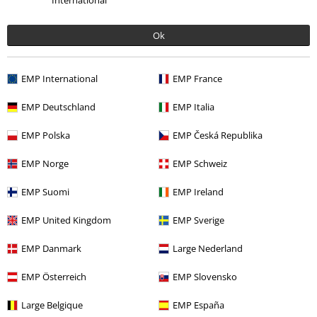
International
Ropa
Calcetines & Medias
Calcetines
Ok
Ropa & accesorios
Una pieza
Ropa interior
EMP International
EMP France
Películas & TV
Películas & TV
Series TV
Ropa
EMP Deutschland
EMP Italia
Gaming
Ropa
Calcetines & Medias
EMP Polska
EMP Česká Republika
EMP Norge
EMP Schweiz
15%
E-mail Newsletter
descuento
EMP Suomi
EMP Ireland
¡Cheque regalo del 15% de descuento,
suscríbete ahora!
Más
EMP United Kingdom
EMP Sverige
EMP Danmark
Large Nederland
EMP Österreich
EMP Slovensko
Doy mi consentimiento para recibir la newsletter de EMP y acepto que
Large Belgique
EMP España
E.M.P. Merchandising Handelsgesellschaft mbH procese mis datos