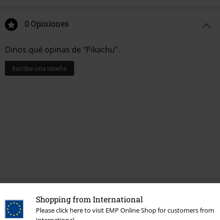
0 Opiniones
Dinos qué opinas de "Pikachu".
Escribe una reseña
Shopping from International
Más categorías. Más opciones
Please click here to visit EMP Online Shop for customers from
Películas & TV
Ropa
Calcetines & Medias
Calcetines