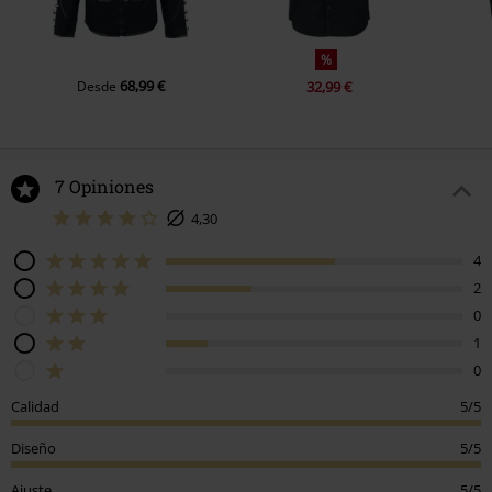
%
68,99 €
Desde
32,99 €
7 Opiniones
4,30
4
2
0
1
0
Calidad
5/5
Diseño
5/5
Ajuste
5/5