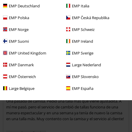
¿Te ha sido útil esta opinión?
EMP Deutschland
EMP Italia
EMP Polska
EMP Česká Republika
EMP Norge
EMP Schweiz
Comentario
EMP Suomi
EMP Ireland
EMP United Kingdom
EMP Sverige
David A.
EMP Danmark
Large Nederland
1 Reseñas
Publicado: viernes, 6 enero, 2017
EMP Österreich
EMP Slovensko
Preciosa camisa, Tallaje pequeño y espectacular
Large Belgique
EMP España
Enviar comentario
servicio
Una pasada de camisa. Pedid una talla más que viene ajustadita. A
mí me pasó, pero el servicio de cambió de tallas funciona de una
manera espectacular y en una semana ya tenía de nuevo la camisa
en una talla más. Muy contento con la camisa y el servicio al cliente!