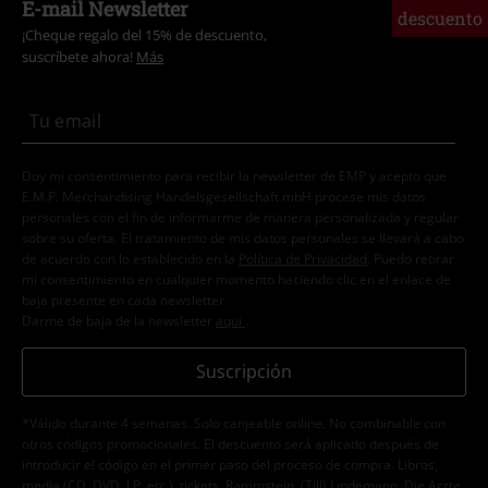
E-mail Newsletter
descuento
¡Cheque regalo del 15% de descuento,
suscríbete ahora!
Más
Doy mi consentimiento para recibir la newsletter de EMP y acepto que
E.M.P. Merchandising Handelsgesellschaft mbH procese mis datos
personales con el fin de informarme de manera personalizada y regular
sobre su oferta. El tratamiento de mis datos personales se llevará a cabo
de acuerdo con lo establecido en la
Política de Privacidad
. Puedo retirar
mi consentimiento en cualquier momento haciendo clic en el enlace de
baja presente en cada newsletter.
Darme de baja de la newsletter
aquí
.
Suscripción
*Válido durante 4 semanas. Solo canjeable online. No combinable con
otros códigos promocionales. El descuento será aplicado después de
introducir el código en el primer paso del proceso de compra. Libros,
media (CD, DVD, LP, etc.), tickets, Rammstein, (Till) Lindemann, Die Ärzte,