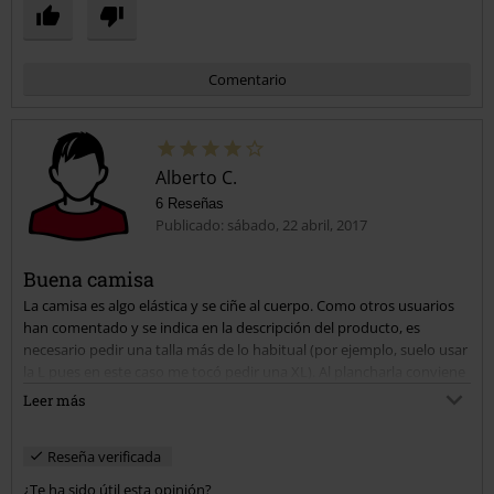
Comentario
Alberto C.
6 Reseñas
Publicado: sábado, 22 abril, 2017
Buena camisa
La camisa es algo elástica y se ciñe al cuerpo. Como otros usuarios
Enviar comentario
han comentado y se indica en la descripción del producto, es
necesario pedir una talla más de lo habitual (por ejemplo, suelo usar
la L pues en este caso me tocó pedir una XL). Al plancharla conviene
no insistir mucho en la parte de los ribetes blancos porque es muy
Leer más
probable que se estropeen. No transpira muy bien. Aún así le pongo
4 estrellas porque es una preciosidad y sienta como un guante
Reseña verificada
¿Te ha sido útil esta opinión?