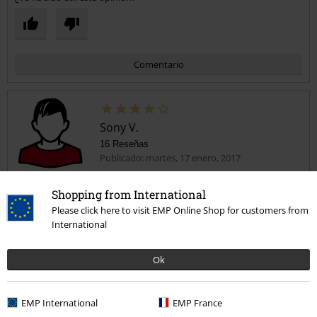
Comentario
Sony V.
16 Reseñas
Publicado: martes, 17 enero, 2017
Camisa
Shopping from International
Por fin hemos encontrado esa clase de forma ðŸ“¢ðŸ“¢ðŸ“¢ðŸ“¢ðŸ“¢
Enviar comentario
Please click here to visit EMP Online Shop for customers from
Toka tapones
International
Ok
EMP International
EMP France
Reseña verificada