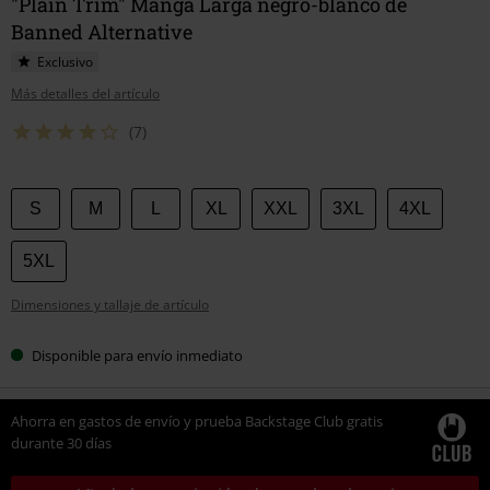
"Plain Trim" Manga Larga negro-blanco de
Banned Alternative
Exclusivo
Más detalles del artículo
(7)
Elige
S
M
L
XL
XXL
3XL
4XL
tu
talla
5XL
Dimensiones y tallaje de artículo
Disponible para envío inmediato
Ahorra en gastos de envío y prueba Backstage Club gratis
durante 30 días