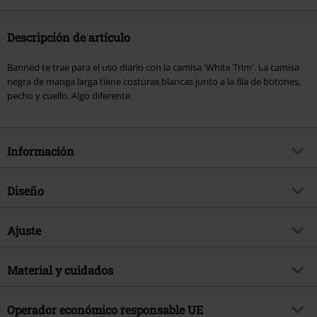
donación.
Descripción de artículo
Banned te trae para el uso diario con la camisa 'White Trim'. La camisa
negra de manga larga tiene costuras blancas junto a la fila de botones,
pecho y cuello. Algo diferente.
Información
Artículo no.
289066
Diseño
Título
Plain Trim
Tipo de producto
Manga Larga
Brand
Ajuste
Banned Alternative
Patrón
Liso
Exclusivo
Si
Forma/Tops
Regular
Forma Escote
Material y cuidados
Cuello Redondo
tema producto
Ropa Rockera, Rockabilly, Biker,
Largo (de la ropa)
Normal
Western - Oeste
Forma del cuello
Cuello Camiseta
Material Externo
97% algodón, 3% Spandex
Operador económico responsable UE
Fecha de lanzamiento
9/23/14
Forma Mangas
Puños de las mangas