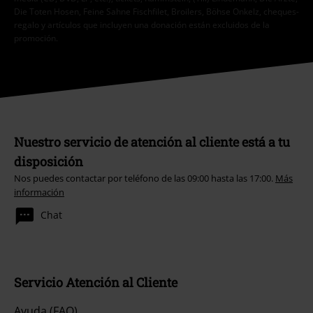
Die Toten Hosen, Feine Sahne Fischfilet, Broilers, Böhse Onkelz, cheques-
regalo y artículos que incluyen una donación están excluidos de la
promoción.
Nuestro servicio de atención al cliente está a tu
disposición
Nos puedes contactar por teléfono de las 09:00 hasta las 17:00.
Más
información
Chat
Servicio Atención al Cliente
Ayuda (FAQ)