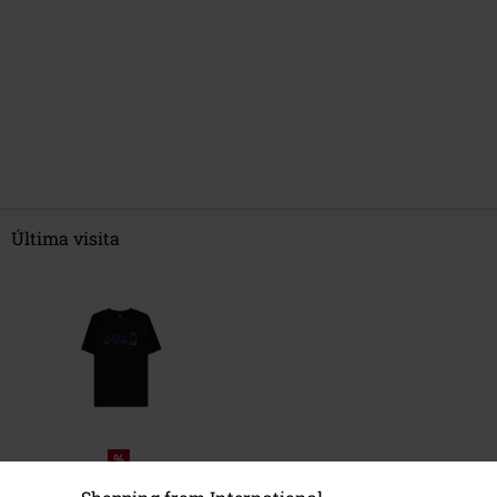
Última visita
%
16,99 €