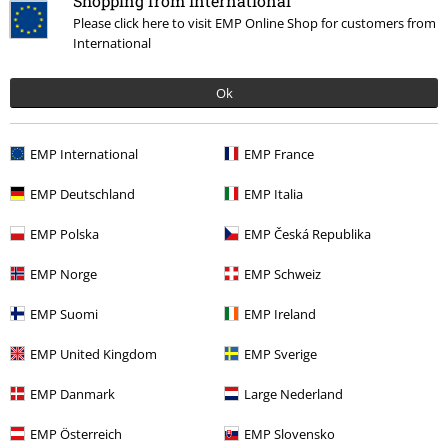
Shopping from International
Please click here to visit EMP Online Shop for customers from
International
Más categorías. Más opciones
Ok
Gaming
Ropa
Camisetas & Tops
Camisetas
Ropa & accesorios
Tops
Camisetas
EMP International
EMP France
Gaming
Top gaming merch
Playstation
Ropa
Camisetas
EMP Deutschland
EMP Italia
Gaming
Top gaming merch
Ubisoft
EMP Polska
EMP Česká Republika
Ropa
Camisetas & Tops
Camisetas
EMP Norge
EMP Schweiz
EMP Suomi
EMP Ireland
15%
EMP United Kingdom
EMP Sverige
E-mail Newsletter
descuento
¡Cheque regalo del 15% de descuento,
EMP Danmark
Large Nederland
suscríbete ahora!
Más
EMP Österreich
EMP Slovensko