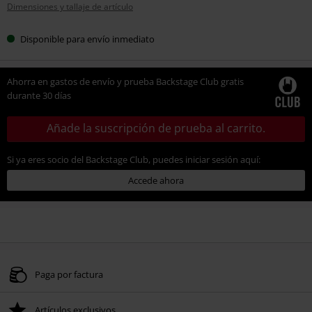
Dimensiones y tallaje de artículo
talla
Disponible para envío inmediato
Ahorra en gastos de envío y prueba Backstage Club gratis
durante 30 días
Añade la suscripción de prueba al carrito.
Si ya eres socio del Backstage Club, puedes iniciar sesión aquí:
Accede ahora
Paga por factura
Artículos exclusivos