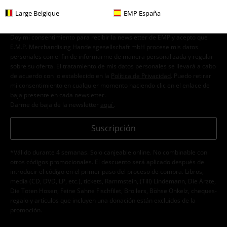
Large Belgique
EMP España
Doy mi consentimiento para recibir la newsletter de EMP y acepto que
E.M.P. Merchandising Handelsgesellschaft mbH procese mis datos
personales con el fin de informarme de manera personalizada y regular
sobre su oferta. El tratamiento de mis datos personales se llevará a cabo
de acuerdo con lo establecido en la
Política de Privacidad
. Puedo retirar
mi consentimiento en cualquier momento haciendo clic en el enlace de
baja presente en cada newsletter.
Darme de baja de la newsletter
aquí
.
Suscripción
*Válido durante 4 semanas. Solo canjeable online. No combinable con
otros códigos promocionales. El descuento será aplicado después de
introducir el código en el primer paso del proceso de compra. Libros,
media (CD, DVD, LP, etc.), tickets, Rammstein, (Till) Lindemann, Die Ärzte,
Die Toten Hosen, Feine Sahne Fischfilet, Broilers, Böhse Onkelz, cheques-
regalo y artículos que incluyen una donación están excluidos de la
promoción.