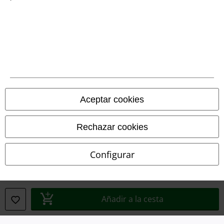
Declaración de Conformidad
Información sobre accesibilidad
Configuración Cookies
Cancelar pedido
Todos los precios incluyen el IVA pero no los
gastos de transporte
Aceptar cookies
© 1986-2026 E.M.P. Merchandising HGmbH
Rechazar cookies
Configurar
Tiendas EMP online
EMP International
Añadir a la cesta
EMP France
EMP Deutschland