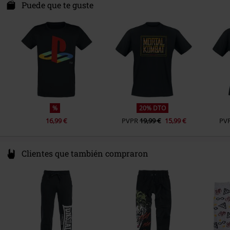
Molenwerf 24
Puede que te guste
Largo Mangas
Manga corta
1911 DB Uitgeest
Color
Netherlands
Negro
www.difuzed.com
%
20% DTO
16,99 €
PVPR
19,99 €
15,99 €
PV
Clientes que también compraron