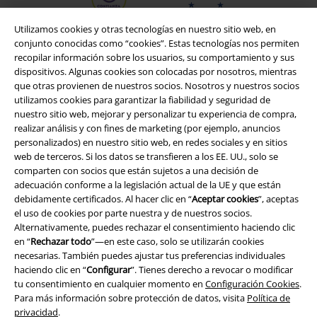
Utilizamos cookies y otras tecnologías en nuestro sitio web, en
conjunto conocidas como “cookies”. Estas tecnologías nos permiten
recopilar información sobre los usuarios, su comportamiento y sus
dispositivos. Algunas cookies son colocadas por nosotros, mientras
que otras provienen de nuestros socios. Nosotros y nuestros socios
utilizamos cookies para garantizar la fiabilidad y seguridad de
nuestro sitio web, mejorar y personalizar tu experiencia de compra,
realizar análisis y con fines de marketing (por ejemplo, anuncios
personalizados) en nuestro sitio web, en redes sociales y en sitios
web de terceros. Si los datos se transfieren a los EE. UU., solo se
Legal
comparten con socios que están sujetos a una decisión de
adecuación conforme a la legislación actual de la UE y que están
Términos y Condiciones
debidamente certificados. Al hacer clic en “
Aceptar cookies
”, aceptas
el uso de cookies por parte nuestra y de nuestros socios.
Aviso Legal
Alternativamente, puedes rechazar el consentimiento haciendo clic
en “
Rechazar todo
”—en este caso, solo se utilizarán cookies
necesarias. También puedes ajustar tus preferencias individuales
Ley protección de datos
haciendo clic en “
Configurar
”. Tienes derecho a revocar o modificar
tu consentimiento en cualquier momento en
Configuración Cookies
.
Eliminación de residuos y protección del medioambiente
Para más información sobre protección de datos, visita
Política de
privacidad
.