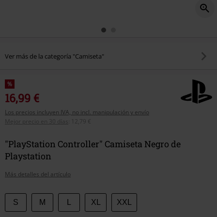
Ver más de la categoría "Camiseta"
%
16,99 €
Los precios incluyen IVA, no incl. manipulación y envío
Mejor precio en 30 días
:
12,79 €
"PlayStation Controller" Camiseta Negro de
Playstation
Más detalles del artículo
Elige
S
M
L
XL
XXL
tu