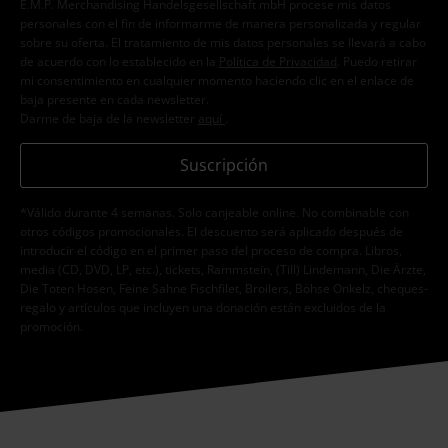
E.M.P. Merchandising Handelsgesellschaft mbH procese mis datos
personales con el fin de informarme de manera personalizada y regular
sobre su oferta. El tratamiento de mis datos personales se llevará a cabo
de acuerdo con lo establecido en la
Política de Privacidad
. Puedo retirar
mi consentimiento en cualquier momento haciendo clic en el enlace de
baja presente en cada newsletter.
Darme de baja de la newsletter
aquí
.
Suscripción
*Válido durante 4 semanas. Solo canjeable online. No combinable con
otros códigos promocionales. El descuento será aplicado después de
introducir el código en el primer paso del proceso de compra. Libros,
media (CD, DVD, LP, etc.), tickets, Rammstein, (Till) Lindemann, Die Ärzte,
Die Toten Hosen, Feine Sahne Fischfilet, Broilers, Böhse Onkelz, cheques-
regalo y artículos que incluyen una donación están excluidos de la
promoción.