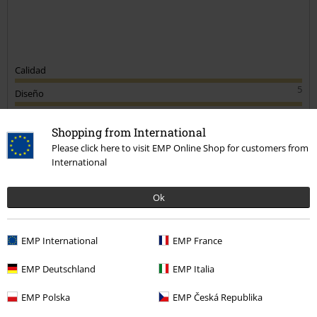
Calidad
5
Diseño
5
Ajuste
Shopping from International
5
Anchura
Please click here to visit EMP Online Shop for customers from
Demasiado estrecho
Perfecto
Demasiado ancho
International
Longitud
Ok
Demasiado corto
Perfecto
Demasiado largo
Reseña verificada
EMP International
EMP France
¿Te ha sido útil esta opinión?
EMP Deutschland
EMP Italia
EMP Polska
EMP Česká Republika
Comentario