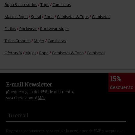
Ropa & accesorios
Tops
Camisetas
Marcas Ropa
Spiral
Ropa
Camisetas & Tops
Camisetas
Estilos
Rockwear
Rockwear Mujer
Tallas Grandes
Mujer
Camisetas
Ofertas %
Mujer
Ropa
Camisetas & Tops
Camisetas
15%
E-mail Newsletter
descuento
¡Cheque regalo del 15% de descuento,
suscríbete ahora!
Más
Doy mi consentimiento para recibir la newsletter de EMP y acepto que