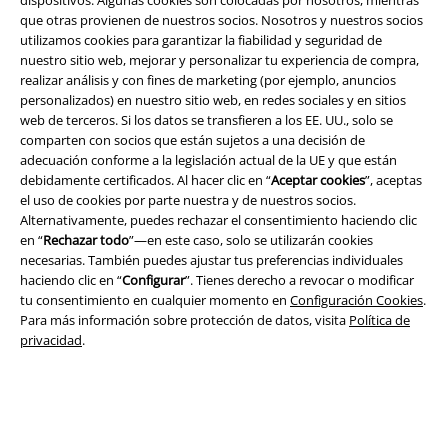
que otras provienen de nuestros socios. Nosotros y nuestros socios
utilizamos cookies para garantizar la fiabilidad y seguridad de
nuestro sitio web, mejorar y personalizar tu experiencia de compra,
realizar análisis y con fines de marketing (por ejemplo, anuncios
personalizados) en nuestro sitio web, en redes sociales y en sitios
web de terceros. Si los datos se transfieren a los EE. UU., solo se
comparten con socios que están sujetos a una decisión de
Legal
adecuación conforme a la legislación actual de la UE y que están
debidamente certificados. Al hacer clic en “
Aceptar cookies
”, aceptas
Términos y Condiciones
el uso de cookies por parte nuestra y de nuestros socios.
Alternativamente, puedes rechazar el consentimiento haciendo clic
Aviso Legal
en “
Rechazar todo
”—en este caso, solo se utilizarán cookies
necesarias. También puedes ajustar tus preferencias individuales
Ley protección de datos
haciendo clic en “
Configurar
”. Tienes derecho a revocar o modificar
tu consentimiento en cualquier momento en
Configuración Cookies
.
Para más información sobre protección de datos, visita
Política de
Eliminación de residuos y protección del medioambiente
privacidad
.
Declaración de Conformidad
Información sobre accesibilidad