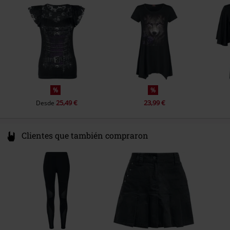
Color
Netherlands
Negro
Hello@attitudeholland.nl
%
%
25,49 €
23,99 €
Desde
Clientes que también compraron