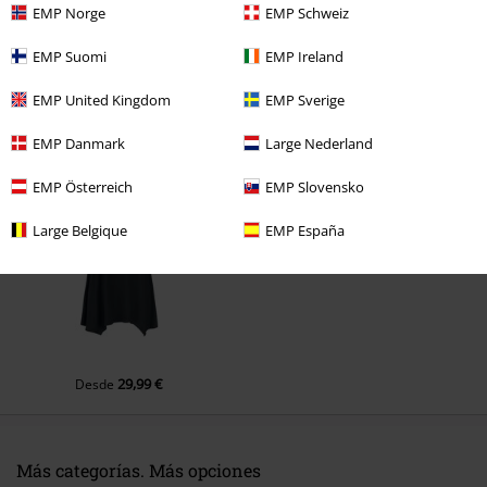
EMP Norge
EMP Schweiz
1 Comentarios
EMP Suomi
EMP Ireland
ROSA S.
EMP United Kingdom
EMP Sverige
Publicado: martes, 5 julio, 2022 12:27:12 PM
Una maravillosa web❤️❤️❤️❤️
Última visita
EMP Danmark
Large Nederland
EMP Österreich
EMP Slovensko
¿Te ha resultado útil este comentario?
Enviar comentario
Large Belgique
EMP España
29,99 €
Desde
Más categorías. Más opciones