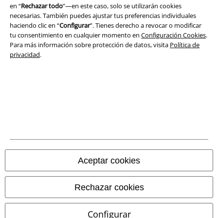
en “
Rechazar todo
”—en este caso, solo se utilizarán cookies
Ley protección de datos
necesarias. También puedes ajustar tus preferencias individuales
haciendo clic en “
Configurar
”. Tienes derecho a revocar o modificar
tu consentimiento en cualquier momento en
Configuración Cookies
.
Eliminación de residuos y protección del medioambiente
Para más información sobre protección de datos, visita
Política de
privacidad
.
Declaración de Conformidad
Información sobre accesibilidad
Configuración Cookies
Cancelar pedido
Todos los precios incluyen el IVA pero no los
gastos de transporte
© 1986-2026 E.M.P. Merchandising HGmbH
Aceptar cookies
Rechazar cookies
Tiendas EMP online
Configurar