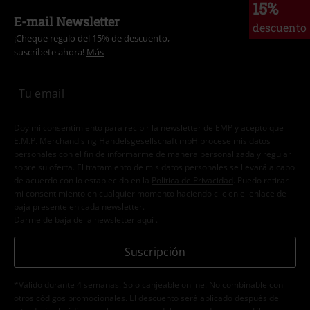
15%
E-mail Newsletter
descuento
¡Cheque regalo del 15% de descuento,
suscríbete ahora!
Más
Doy mi consentimiento para recibir la newsletter de EMP y acepto que
E.M.P. Merchandising Handelsgesellschaft mbH procese mis datos
personales con el fin de informarme de manera personalizada y regular
sobre su oferta. El tratamiento de mis datos personales se llevará a cabo
de acuerdo con lo establecido en la
Política de Privacidad
. Puedo retirar
mi consentimiento en cualquier momento haciendo clic en el enlace de
baja presente en cada newsletter.
Darme de baja de la newsletter
aquí
.
Suscripción
*Válido durante 4 semanas. Solo canjeable online. No combinable con
otros códigos promocionales. El descuento será aplicado después de