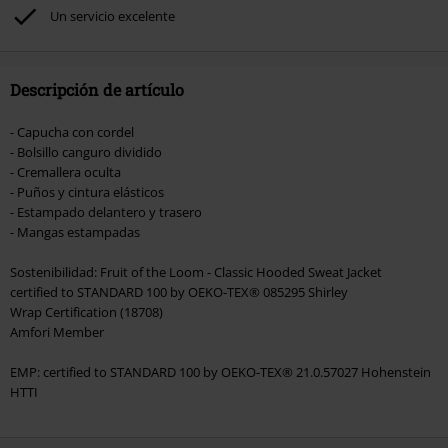
Rammstein, (Till) Lindemann, Böhse Onkelz, Broilers, Die Ärzte, Die Toten
Un servicio excelente
Hosen, Metality, Funko Pop!, vales regalo y artículos que incluyan una
donación.
Descripción de artículo
- Capucha con cordel
- Bolsillo canguro dividido
- Cremallera oculta
- Puños y cintura elásticos
- Estampado delantero y trasero
- Mangas estampadas
Sostenibilidad: Fruit of the Loom - Classic Hooded Sweat Jacket
certified to STANDARD 100 by OEKO-TEX® 085295 Shirley
Wrap Certification (18708)
Amfori Member
EMP: certified to STANDARD 100 by OEKO-TEX® 21.0.57027 Hohenstein
HTTI