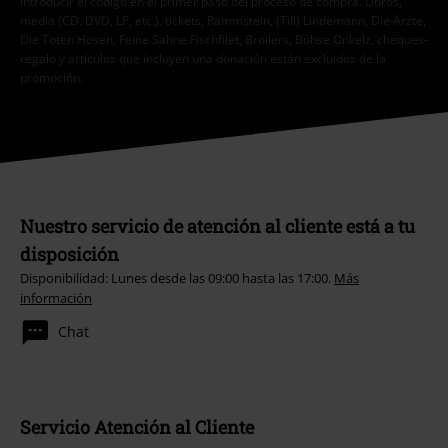
introducir el código en el primer paso del proceso de compra. Libros,
media (CD, DVD, LP, etc.), tickets, Rammstein, (Till) Lindemann, Die Ärzte,
Die Toten Hosen, Feine Sahne Fischfilet, Broilers, Böhse Onkelz, cheques-
regalo y artículos que incluyen una donación están excluidos de la
promoción.
Nuestro servicio de atención al cliente está a tu
disposición
Disponibilidad: Lunes desde las 09:00 hasta las 17:00.
Más
información
Chat
Servicio Atención al Cliente