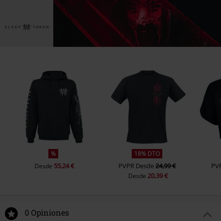
%
18% DTO
55,24 €
PVPR
Desde
24,99 €
PV
Desde
20,39 €
Desde
0 Opiniones