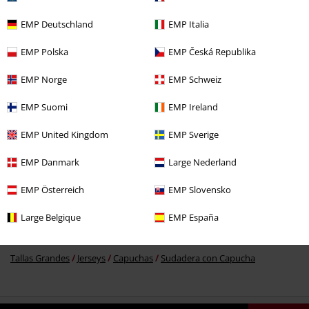
EMP Deutschland
EMP Italia
EMP Polska
EMP Česká Republika
%
64,59 €
EMP Norge
EMP Schweiz
EMP Suomi
EMP Ireland
Más categorías. Más opciones
EMP United Kingdom
EMP Sverige
Ropa
Jerseys
Capuchas Cremallera
EMP Danmark
Large Nederland
Ropa
Jerseys
Capuchas
EMP Österreich
EMP Slovensko
Ropa & accesorios
Tops
Large Belgique
EMP España
Estilos
Ropa negra
Jerséis y cárdigans negros
Tallas Grandes
Jerseys
Capuchas
Sudadera con Capucha