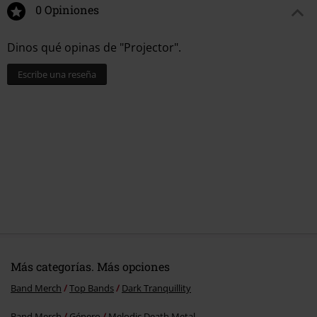
0 Opiniones
Dinos qué opinas de "Projector".
Escribe una reseña
Más categorías. Más opciones
Band Merch
Top Bands
Dark Tranquillity
Band Merch
Género
Melodic Death Metal