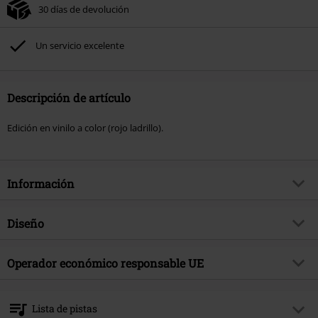
30 días de devolución
Un servicio excelente
Descripción de artículo
Edición en vinilo a color (rojo ladrillo).
Información
Artículo no.
576778
Diseño
Título
Projector
Tipo de producto
LP
Género Musical
Operador económico responsable UE
Melodic Death Metal
Media - Formato 1-3
LP
tema producto
Bandas
Sony Music Entertainment Germany GmbH
Balanstraße 73 // Haus 31
Banda
Dark Tranquillity
Lista de pistas