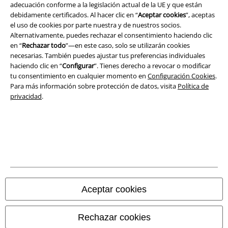
adecuación conforme a la legislación actual de la UE y que están
debidamente certificados. Al hacer clic en “
Aceptar cookies
”, aceptas
el uso de cookies por parte nuestra y de nuestros socios.
Legal
Alternativamente, puedes rechazar el consentimiento haciendo clic
en “
Rechazar todo
”—en este caso, solo se utilizarán cookies
Términos y Condiciones
necesarias. También puedes ajustar tus preferencias individuales
haciendo clic en “
Configurar
”. Tienes derecho a revocar o modificar
Aviso Legal
tu consentimiento en cualquier momento en
Configuración Cookies
.
Para más información sobre protección de datos, visita
Política de
Ley protección de datos
privacidad
.
Eliminación de residuos y protección del medioambiente
Declaración de Conformidad
Información sobre accesibilidad
Configuración Cookies
Aceptar cookies
Cancelar pedido
Rechazar cookies