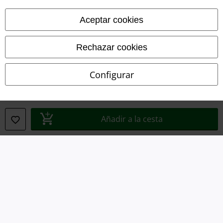
Ley protección de datos
Aceptar cookies
Eliminación de residuos y protección del medioambiente
Rechazar cookies
Declaración de Conformidad
Configurar
Información sobre accesibilidad
Configuración Cookies
Añadir a la cesta
Cancelar pedido
Todos los precios incluyen el IVA pero no los
gastos de transporte
© 1986-2026 E.M.P. Merchandising HGmbH
Tiendas EMP online