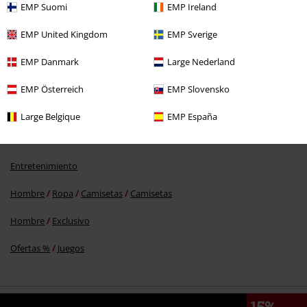
EMP Suomi
EMP Ireland
EMP United Kingdom
EMP Sverige
PVPR
29,99 €
EMP Danmark
Large Nederland
19,99 €
EMP Österreich
EMP Slovensko
Large Belgique
EMP España
Más categorías. Más opciones
Nuevo
Ropa
Camisetas & Tops
Camisetas
Entretenimiento
Hombre
Ropa
Camisetas
Camisetas
Hombre
Exclusivo
Ofertas %
Juegos