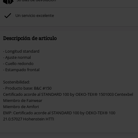
No acumulable con otras promociones Códigos promocionales.. Quedan
excluidos de este descuento: libros, artículos multimedia, entradas,
Rammstein, (Till) Lindemann, Böhse Onkelz, Broilers, Die Ärzte, Die Toten
Un servicio excelente
Hosen, Metality, Funko Pop!, vales regalo y artículos que incluyan una
donación.
Descripción de artículo
- Longitud standard
- Ajuste normal
- Cuello redondo
- Estampado frontal
Sostenibilidad:
- Producto base: B&C #150
Certificado acorde al STANDARD 100 by OEKO-TEX® 1501003 Centexbel
Miembro de Fairwear
Miembro de Amfori
EMP: Certificado acorde al STANDARD 100 by OEKO-TEX® 100
21.0.57027 Hohenstein HTTI