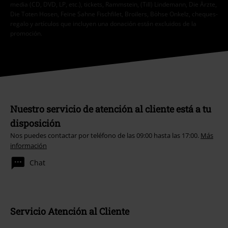
media (CD, DVD, LP, etc.), tickets, Rammstein, (Till) Lindemann, Die Ärzte,
Die Toten Hosen, Feine Sahne Fischfilet, Broilers, Böhse Onkelz, cheques-
regalo y artículos que incluyen una donación están excluidos de la
promoción.
Nuestro servicio de atención al cliente está a tu
disposición
Nos puedes contactar por teléfono de las 09:00 hasta las 17:00.
Más
información
Chat
Servicio Atención al Cliente