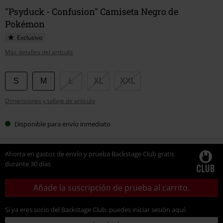
"Psyduck - Confusion" Camiseta Negro de
Pokémon
Exclusivo
Más detalles del artículo
Elige
S
M
L
XL
XXL
tu
Dimensiones y tallaje de artículo
talla
Disponible para envío inmediato
Ahorra en gastos de envío y prueba Backstage Club gratis
durante 30 días
Añade la suscripción de prueba al carrito.
Si ya eres socio del Backstage Club, puedes iniciar sesión aquí: