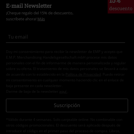
15%
E-mail Newsletter
descuento
¡Cheque regalo del 15% de descuento,
suscríbete ahora!
Más
Doy mi consentimiento para recibir la newsletter de EMP y acepto que
E.M.P. Merchandising Handelsgesellschaft mbH procese mis datos
personales con el fin de informarme de manera personalizada y regular
sobre su oferta. El tratamiento de mis datos personales se llevará a cabo
de acuerdo con lo establecido en la
Política de Privacidad
. Puedo retirar
mi consentimiento en cualquier momento haciendo clic en el enlace de
baja presente en cada newsletter.
Darme de baja de la newsletter
aquí
.
Suscripción
*Válido durante 4 semanas. Solo canjeable online. No combinable con
otros códigos promocionales. El descuento será aplicado después de
introducir el código en el primer paso del proceso de compra. Libros,