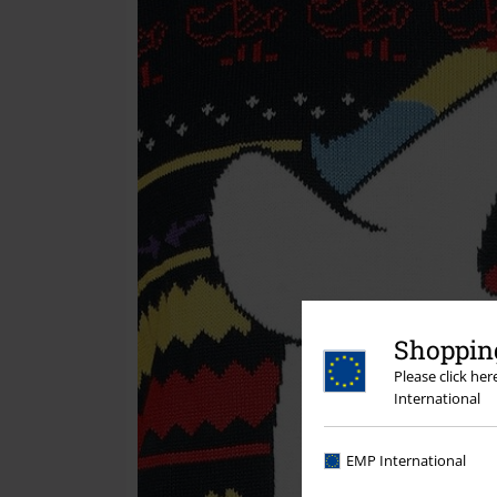
Shopping
Please click he
International
EMP International