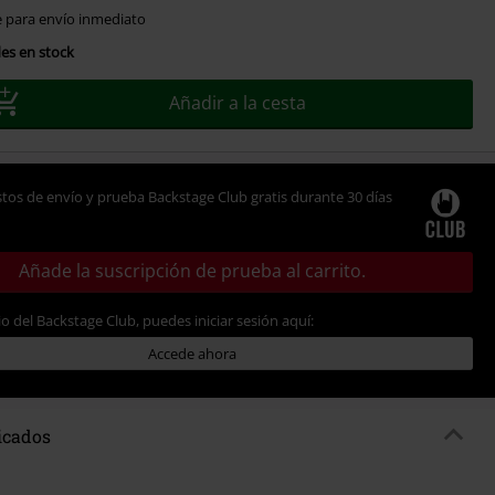
e para envío inmediato
es en stock
Añadir a la cesta
tos de envío y prueba Backstage Club gratis durante 30 días
Añade la suscripción de prueba al carrito.
io del Backstage Club, puedes iniciar sesión aquí:
Accede ahora
ficados