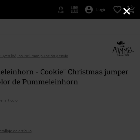
×
0
Login
cluyen IVA, no incl. manipulación y envío
leinhorn - Cookie" Christmas jumper
olor de Pummeleinhorn
el artículo
tallaje de artículo