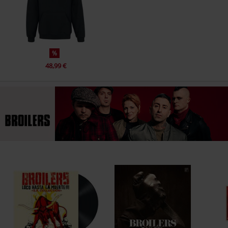
14.
Da bricht das Herz
15.
Trink mich doch schön
%
CD 2
48,99 €
1.
Ihr da oben
2.
An allen anderen Tagen nicht
3.
Nach Hause kommen / Zurück zu mir
4.
Lofi
5.
In 80 Tagen um die Welt
6.
Wie weit wir gehen
7.
Alles wird wieder Ok!
8.
33 RPM
9.
Ist da jemand?
10.
Ruby Light &amp; Dark.
11.
Alice und Sarah