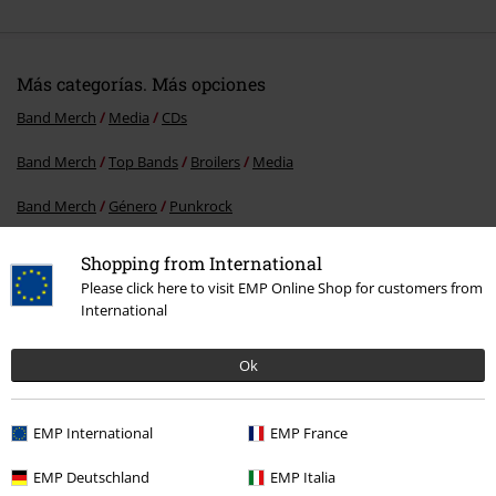
Más categorías. Más opciones
Band Merch
Media
CDs
Band Merch
Top Bands
Broilers
Media
Band Merch
Género
Punkrock
Band Merch
Género
Rock
Shopping from International
Please click here to visit EMP Online Shop for customers from
Ofertas %
Media
CDs
International
Ok
15%
E-mail Newsletter
descuento
EMP International
EMP France
¡Cheque regalo del 15% de descuento,
suscríbete ahora!
Más
EMP Deutschland
EMP Italia