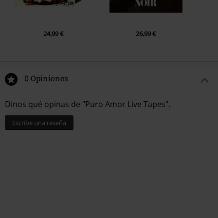
12.
Nur nach vorne gehen
13.
Nicht alles endet irgendwann
24,99 €
26,99 €
14.
Meine Sache
15.
Blume
0 Opiniones
Dinos qué opinas de "Puro Amor Live Tapes".
Escribe una reseña