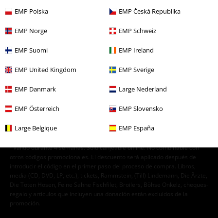
EMP Polska
EMP Česká Republika
EMP Norge
EMP Schweiz
Doy mi consentimiento para recibir la newsletter de EMP y acepto que
E.M.P. Merchandising Handelsgesellschaft mbH procese mis datos
EMP Suomi
EMP Ireland
personales con el fin de informarme de manera personalizada y regular
sobre su oferta. El tratamiento de mis datos personales se llevará a cabo
EMP United Kingdom
EMP Sverige
de acuerdo con lo establecido en la
Política de Privacidad
. Puedo retirar
mi consentimiento en cualquier momento haciendo clic en el enlace de
EMP Danmark
Large Nederland
baja presente en cada newsletter.
Darme de baja de la newsletter
aquí
.
EMP Österreich
EMP Slovensko
Suscripción
Large Belgique
EMP España
*Válido durante 4 semanas. Solo canjeable online. No combinable con
otros códigos promocionales. El descuento será aplicado después de
introducir el código en el primer paso del proceso de compra. Libros,
media (CD, DVD, LP, etc.), tickets, Rammstein, (Till) Lindemann, Die Ärzte,
Die Toten Hosen, Feine Sahne Fischfilet, Broilers, Böhse Onkelz, cheques-
regalo y artículos que incluyen una donación están excluidos de la
promoción.