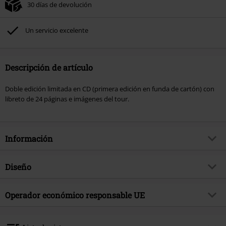
30 días de devolución
Un servicio excelente
Descripción de artículo
Doble edición limitada en CD (primera edición en funda de cartón) con
libreto de 24 páginas e imágenes del tour.
Información
Artículo no.
542571
Diseño
Título
Puro Amor Live Tapes
Tipo de producto
CD
Género Musical
Operador económico responsable UE
Punk Rock
Media - Formato 1-3
2-CD
tema producto
Bandas
Warner Music Group Germany Holding GmbH
Alter Wandrahm 14
Banda
Broilers