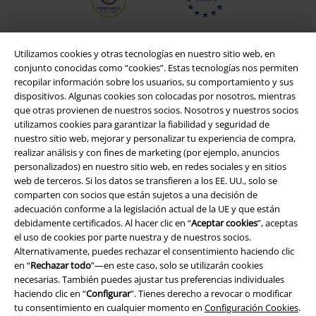
Utilizamos cookies y otras tecnologías en nuestro sitio web, en
conjunto conocidas como “cookies”. Estas tecnologías nos permiten
recopilar información sobre los usuarios, su comportamiento y sus
dispositivos. Algunas cookies son colocadas por nosotros, mientras
que otras provienen de nuestros socios. Nosotros y nuestros socios
utilizamos cookies para garantizar la fiabilidad y seguridad de
nuestro sitio web, mejorar y personalizar tu experiencia de compra,
realizar análisis y con fines de marketing (por ejemplo, anuncios
personalizados) en nuestro sitio web, en redes sociales y en sitios
Legal
web de terceros. Si los datos se transfieren a los EE. UU., solo se
comparten con socios que están sujetos a una decisión de
Términos y Condiciones
adecuación conforme a la legislación actual de la UE y que están
debidamente certificados. Al hacer clic en “
Aceptar cookies
”, aceptas
Aviso Legal
el uso de cookies por parte nuestra y de nuestros socios.
Alternativamente, puedes rechazar el consentimiento haciendo clic
Ley protección de datos
en “
Rechazar todo
”—en este caso, solo se utilizarán cookies
necesarias. También puedes ajustar tus preferencias individuales
Eliminación de residuos y protección del medioambiente
haciendo clic en “
Configurar
”. Tienes derecho a revocar o modificar
tu consentimiento en cualquier momento en
Configuración Cookies
.