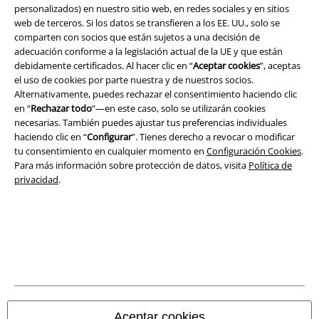
personalizados) en nuestro sitio web, en redes sociales y en sitios
Legal
web de terceros. Si los datos se transfieren a los EE. UU., solo se
Términos y Condiciones
comparten con socios que están sujetos a una decisión de
adecuación conforme a la legislación actual de la UE y que están
debidamente certificados. Al hacer clic en “
Aceptar cookies
”, aceptas
Aviso Legal
el uso de cookies por parte nuestra y de nuestros socios.
Alternativamente, puedes rechazar el consentimiento haciendo clic
Ley protección de datos
en “
Rechazar todo
”—en este caso, solo se utilizarán cookies
necesarias. También puedes ajustar tus preferencias individuales
Eliminación de residuos y protección del medioambiente
haciendo clic en “
Configurar
”. Tienes derecho a revocar o modificar
tu consentimiento en cualquier momento en
Configuración Cookies
.
Declaración de Conformidad
Para más información sobre protección de datos, visita
Política de
privacidad
.
Información sobre accesibilidad
Configuración Cookies
Cancelar pedido
Todos los precios incluyen el IVA pero no los
gastos de transporte
© 1986-2026 E.M.P. Merchandising HGmbH
Aceptar cookies