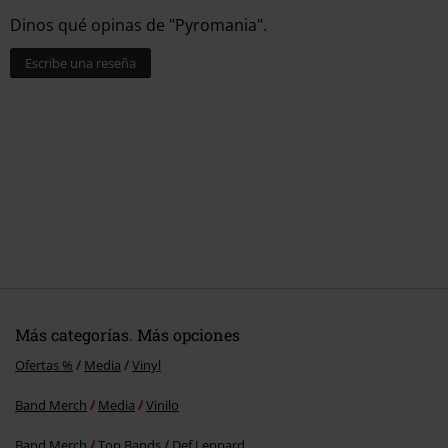
Dinos qué opinas de "Pyromania".
Escribe una reseña
Más categorías. Más opciones
Ofertas %
Media
Vinyl
Band Merch
Media
Vinilo
Band Merch
Top Bands
Def Leppard